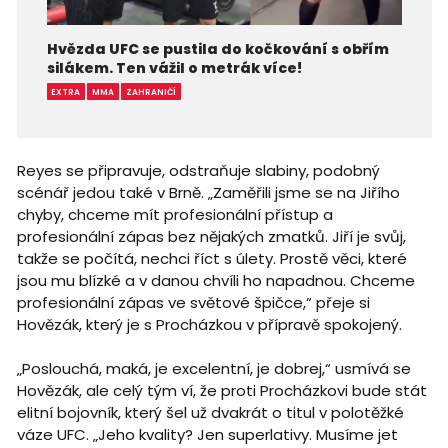
Hvězda UFC se pustila do kočkování s obřím
silákem. Ten vážil o metrák více!
EXTRA
MMA
ZAHRANIČÍ
Reyes se připravuje, odstraňuje slabiny, podobný
scénář jedou také v Brně. „Zaměřili jsme se na Jiřího
chyby, chceme mít profesionální přístup a
profesionální zápas bez nějakých zmatků. Jiří je svůj,
takže se počítá, nechci říct s úlety. Prostě věci, které
jsou mu blízké a v danou chvíli ho napadnou. Chceme
profesionální zápas ve světové špičce,“ přeje si
Hovězák, který je s Procházkou v přípravě spokojený.
„Poslouchá, maká, je excelentní, je dobrej,“ usmívá se
Hovězák, ale celý tým ví, že proti Procházkovi bude stát
elitní bojovník, který šel už dvakrát o titul v polotěžké
váze UFC. „Jeho kvality? Jen superlativy. Musíme jet