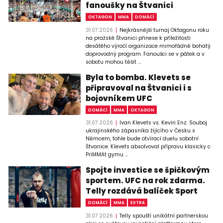
fanoušky na Štvanici
OKTAGON
MMA
DOMÁCÍ
31.07.2026
Nejkrásnější turnaj Oktagonu roku
na pražské Štvanici přinese k příležitosti
desátého výročí organizace mimořádně bohatý
doprovodný program. Fanoušci se v pátek a v
sobotu mohou těšit ...
Byla to bomba. Klevets se
připravoval na Štvanici i s
bojovníkem UFC
DOMÁCÍ
MMA
OKTAGON
31.07.2026
Ivan Klevets vs. Kevin Enz. Souboj
ukrajinského zápasníka žijícího v Česku s
Němcem, tohle bude otvírací duelu sobotní
Štvanice. Klevets absolvoval přípravu klasicky c
PriMMAt gymu ...
Spojte investice se špičkovým
sportem. UFC na rok zdarma.
Telly rozdává balíček Sport
DOMÁCÍ
MMA
EXTRA
31.07.2026
Telly spouští unikátní partnerskou