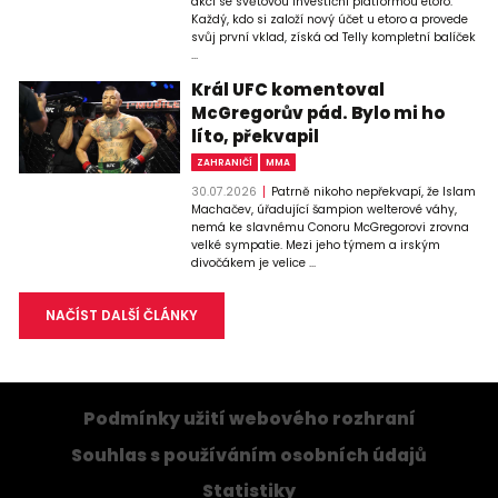
akci se světovou investiční platformou etoro.
Každý, kdo si založí nový účet u etoro a provede
svůj první vklad, získá od Telly kompletní balíček
...
Král UFC komentoval
McGregorův pád. Bylo mi ho
líto, překvapil
ZAHRANIČÍ
MMA
30.07.2026
Patrně nikoho nepřekvapí, že Islam
Machačev, úřadující šampion welterové váhy,
nemá ke slavnému Conoru McGregorovi zrovna
velké sympatie. Mezi jeho týmem a irským
divočákem je velice ...
NAČÍST DALŠÍ ČLÁNKY
Podmínky užití webového rozhraní
Souhlas s používáním osobních údajů
Statistiky