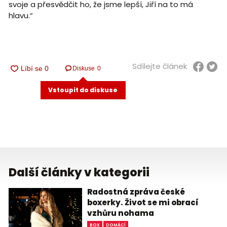
svoje a přesvědčit ho, že jsme lepší, Jiří na to má
hlavu.“
Sdílejte článek
Diskuse
0
Vstoupit do diskuse
Další články v kategorii
Radostná zpráva české
boxerky. Život se mi obrací
vzhůru nohama
BOX
DOMÁCÍ