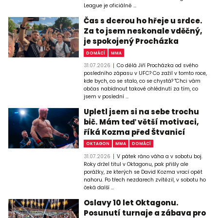
League je oficiálně ...
Čas s dcerou ho hřeje u srdce.
Za to jsem neskonale vděčný,
je spokojený Procházka
DOMÁCÍ
MMA
31.07.2026
Co dělá Jiří Procházka od svého
posledního zápasu v UFC? Co zažil v tomto roce,
kde bych, co se stalo, co se chystá? "Chci vám
občas nabídnout takové ohlédnutí za tím, co
jsem v poslední ...
Upletl jsem si na sebe trochu
bič. Mám teď větší motivaci,
říká Kozma před Štvanicí
OKTAGON
MMA
DOMÁCÍ
31.07.2026
V pátek ráno váha a v sobotu boj.
Roky držel titul v Oktagonu, pak přišly ale
porážky, ze kterých se David Kozma vrací opět
nahoru. Po třech nezdarech zvítězil, v sobotu ho
čeká další ...
Oslavy 10 let Oktagonu.
Posunutí turnaje a zábava pro