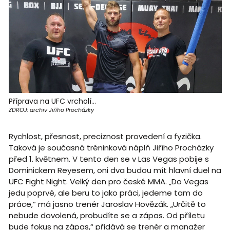
Příprava na UFC vrcholí...
ZDROJ: archiv Jiřího Procházky
Rychlost, přesnost, preciznost provedení a fyzička.
Taková je současná tréninková náplň Jiřího Procházky
před 1. květnem. V tento den se v Las Vegas pobije s
Dominickem Reyesem, oni dva budou mít hlavní duel na
UFC Fight Night. Velký den pro české MMA. „Do Vegas
jedu poprvé, ale beru to jako práci, jedeme tam do
práce,“ má jasno trenér Jaroslav Hovězák. „Určitě to
nebude dovolená, probudíte se a zápas. Od příletu
bude fokus na zápas,“ přidává se trenér a manažer