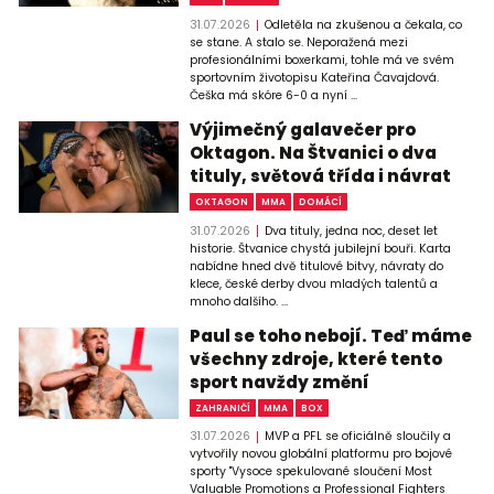
31.07.2026
Odletěla na zkušenou a čekala, co
se stane. A stalo se. Neporažená mezi
profesionálními boxerkami, tohle má ve svém
sportovním životopisu Kateřina Čavajdová.
Češka má skóre 6-0 a nyní ...
Výjimečný galavečer pro
Oktagon. Na Štvanici o dva
tituly, světová třída i návrat
OKTAGON
MMA
DOMÁCÍ
31.07.2026
Dva tituly, jedna noc, deset let
historie. Štvanice chystá jubilejní bouři. Karta
nabídne hned dvě titulové bitvy, návraty do
klece, české derby dvou mladých talentů a
mnoho dalšího. ...
Paul se toho nebojí. Teď máme
všechny zdroje, které tento
sport navždy změní
ZAHRANIČÍ
MMA
BOX
31.07.2026
MVP a PFL se oficiálně sloučily a
vytvořily novou globální platformu pro bojové
sporty "Vysoce spekulované sloučení Most
Valuable Promotions a Professional Fighters