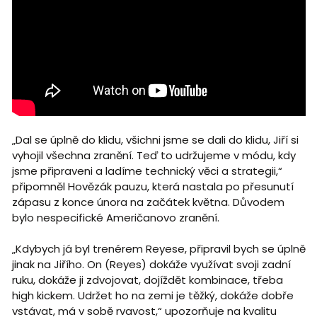
„Dal se úplně do klidu, všichni jsme se dali do klidu, Jiří si
vyhojil všechna zranění. Teď to udržujeme v módu, kdy
jsme připraveni a ladíme technický věci a strategii,“
připomněl Hovězák pauzu, která nastala po přesunutí
zápasu z konce února na začátek května. Důvodem
bylo nespecifické Američanovo zranění.
„Kdybych já byl trenérem Reyese, připravil bych se úplně
jinak na Jiřího. On (Reyes) dokáže využívat svoji zadní
ruku, dokáže ji zdvojovat, dojíždět kombinace, třeba
high kickem. Udržet ho na zemi je těžký, dokáže dobře
vstávat, má v sobě rvavost,“ upozorňuje na kvalitu