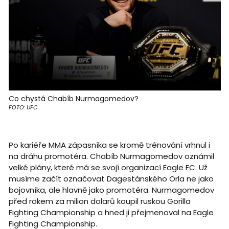
Co chystá Chabíb Nurmagomedov?
FOTO: UFC
Po kariéře MMA zápasníka se kromě trénování vrhnul i
na dráhu promotéra. Chabíb Nurmagomedov oznámil
velké plány, které má se svojí organizací Eagle FC. Už
musíme začít označovat Dagestánského Orla ne jako
bojovníka, ale hlavně jako promotéra. Nurmagomedov
před rokem za milion dolarů koupil ruskou Gorilla
Fighting Championship a hned ji přejmenoval na Eagle
Fighting Championship.