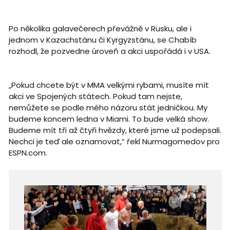
Po několika galavečerech převážně v Rusku, ale i
jednom v Kazachstánu či Kyrgyzstánu, se Chabíb
rozhodl, že pozvedne úroveň a akci uspořádá i v USA.
„Pokud chcete být v MMA velkými rybami, musíte mít
akci ve Spojených státech. Pokud tam nejste,
nemůžete se podle mého názoru stát jedničkou. My
budeme koncem ledna v Miami. To bude velká show.
Budeme mít tři až čtyři hvězdy, které jsme už podepsali.
Nechci je teď ale oznamovat,“ řekl Nurmagomedov pro
ESPN.com.