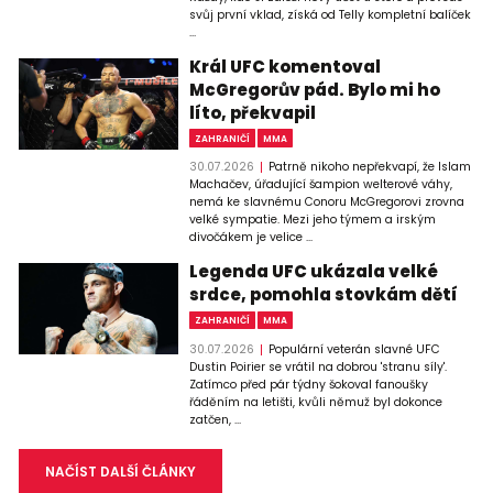
svůj první vklad, získá od Telly kompletní balíček
...
Král UFC komentoval
McGregorův pád. Bylo mi ho
líto, překvapil
ZAHRANIČÍ
MMA
30.07.2026
Patrně nikoho nepřekvapí, že Islam
Machačev, úřadující šampion welterové váhy,
nemá ke slavnému Conoru McGregorovi zrovna
velké sympatie. Mezi jeho týmem a irským
divočákem je velice ...
Legenda UFC ukázala velké
srdce, pomohla stovkám dětí
ZAHRANIČÍ
MMA
30.07.2026
Populární veterán slavné UFC
Dustin Poirier se vrátil na dobrou 'stranu síly'.
Zatímco před pár týdny šokoval fanoušky
řáděním na letišti, kvůli němuž byl dokonce
zatčen, ...
NAČÍST DALŠÍ ČLÁNKY