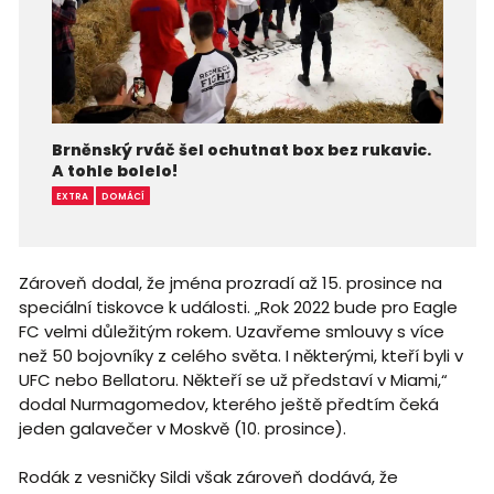
Brněnský rváč šel ochutnat box bez rukavic.
A tohle bolelo!
EXTRA
DOMÁCÍ
Zároveň dodal, že jména prozradí až 15. prosince na
speciální tiskovce k události. „Rok 2022 bude pro Eagle
FC velmi důležitým rokem. Uzavřeme smlouvy s více
než 50 bojovníky z celého světa. I některými, kteří byli v
UFC nebo Bellatoru. Někteří se už představí v Miami,“
dodal Nurmagomedov, kterého ještě předtím čeká
jeden galavečer v Moskvě (10. prosince).
Rodák z vesničky Sildi však zároveň dodává, že