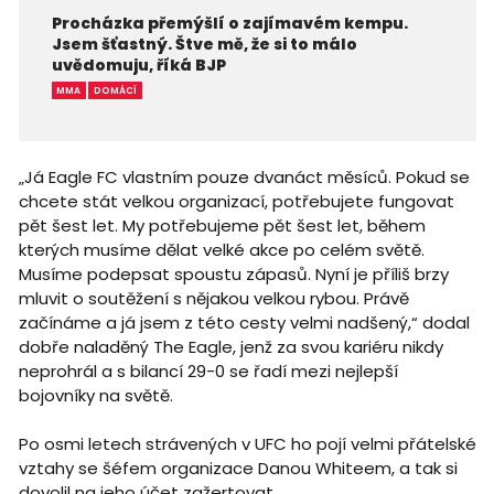
Procházka přemýšlí o zajímavém kempu.
Jsem šťastný. Štve mě, že si to málo
uvědomuju, říká BJP
MMA
DOMÁCÍ
„Já Eagle FC vlastním pouze dvanáct měsíců. Pokud se
chcete stát velkou organizací, potřebujete fungovat
pět šest let. My potřebujeme pět šest let, během
kterých musíme dělat velké akce po celém světě.
Musíme podepsat spoustu zápasů. Nyní je příliš brzy
mluvit o soutěžení s nějakou velkou rybou. Právě
začínáme a já jsem z této cesty velmi nadšený,“ dodal
dobře naladěný The Eagle, jenž za svou kariéru nikdy
neprohrál a s bilancí 29-0 se řadí mezi nejlepší
bojovníky na světě.
Po osmi letech strávených v UFC ho pojí velmi přátelské
vztahy se šéfem organizace Danou Whiteem, a tak si
dovolil na jeho účet zažertovat.