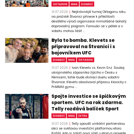
OKTAGON
MMA
DOMÁCÍ
31.07.2026
Nejkrásnější turnaj Oktagonu roku
na pražské Štvanici přinese k příležitosti
desátého výročí organizace mimořádně bohatý
doprovodný program. Fanoušci se v pátek a v
sobotu mohou těšit ...
Byla to bomba. Klevets se
připravoval na Štvanici i s
bojovníkem UFC
DOMÁCÍ
MMA
OKTAGON
31.07.2026
Ivan Klevets vs. Kevin Enz. Souboj
ukrajinského zápasníka žijícího v Česku s
Němcem, tohle bude otvírací duelu sobotní
Štvanice. Klevets absolvoval přípravu klasicky c
PriMMAt gymu ...
Spojte investice se špičkovým
sportem. UFC na rok zdarma.
Telly rozdává balíček Sport
DOMÁCÍ
MMA
EXTRA
31.07.2026
Telly spouští unikátní partnerskou
akci se světovou investiční platformou etoro.
Každý, kdo si založí nový účet u etoro a provede