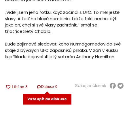
„Viděl jsem jeho fotku, když začínal s UFC. To měl ještě
vlasy. A teď na hlavě nemá nic, takže fakt nechci být
jako on, chci si své vlasy zachránit,“ smál se
třiatřicetiletý Chabíb.
Bude zajímavé sledovat, koho Nurmagomedov do své
stáje z bývalých UFC zápasníků přiláká. V září v Rusku
kupříkladu bojoval 41letý veterán Anthony Hamilton.
Sdílejte článek
Diskuse
0
Vstoupit do diskuse