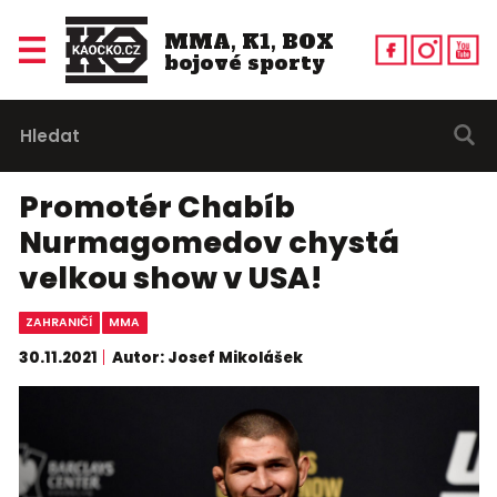
MMA, K1, BOX
bojové sporty
Promotér Chabíb
Nurmagomedov chystá
velkou show v USA!
ZAHRANIČÍ
MMA
30.11.2021
Autor: Josef Mikolášek