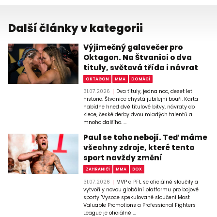
Další články v kategorii
Výjimečný galavečer pro
Oktagon. Na Štvanici o dva
tituly, světová třída i návrat
OKTAGON
MMA
DOMÁCÍ
31.07.2026
Dva tituly, jedna noc, deset let
historie. Štvanice chystá jubilejní bouři. Karta
nabídne hned dvě titulové bitvy, návraty do
klece, české derby dvou mladých talentů a
mnoho dalšího. ...
Paul se toho nebojí. Teď máme
všechny zdroje, které tento
sport navždy změní
ZAHRANIČÍ
MMA
BOX
31.07.2026
MVP a PFL se oficiálně sloučily a
vytvořily novou globální platformu pro bojové
sporty "Vysoce spekulované sloučení Most
Valuable Promotions a Professional Fighters
League je oficiálně ...