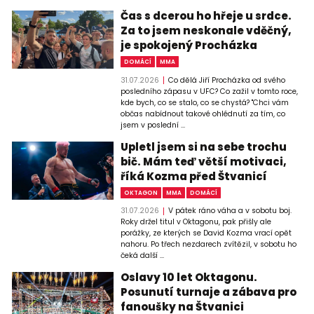
Čas s dcerou ho hřeje u srdce.
Za to jsem neskonale vděčný,
je spokojený Procházka
DOMÁCÍ
MMA
31.07.2026
Co dělá Jiří Procházka od svého
posledního zápasu v UFC? Co zažil v tomto roce,
kde bych, co se stalo, co se chystá? "Chci vám
občas nabídnout takové ohlédnutí za tím, co
jsem v poslední ...
Upletl jsem si na sebe trochu
bič. Mám teď větší motivaci,
říká Kozma před Štvanicí
OKTAGON
MMA
DOMÁCÍ
31.07.2026
V pátek ráno váha a v sobotu boj.
Roky držel titul v Oktagonu, pak přišly ale
porážky, ze kterých se David Kozma vrací opět
nahoru. Po třech nezdarech zvítězil, v sobotu ho
čeká další ...
Oslavy 10 let Oktagonu.
Posunutí turnaje a zábava pro
fanoušky na Štvanici