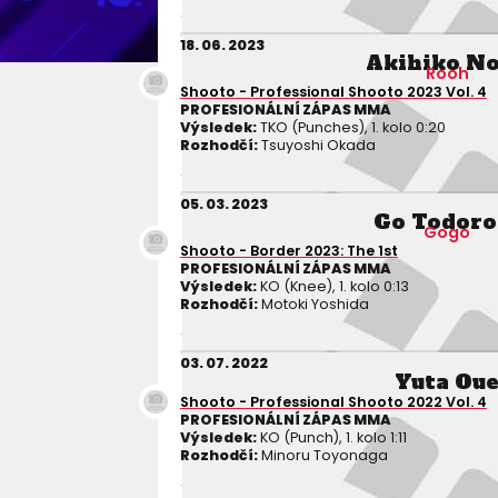
18. 06. 2023
Akihiko N
Rooh
Shooto - Professional Shooto 2023 Vol. 4
PROFESIONÁLNÍ ZÁPAS MMA
Výsledek:
TKO (Punches), 1. kolo 0:20
Rozhodčí:
Tsuyoshi Okada
05. 03. 2023
Go Todoro
Gogo
Shooto - Border 2023: The 1st
PROFESIONÁLNÍ ZÁPAS MMA
Výsledek:
KO (Knee), 1. kolo 0:13
Rozhodčí:
Motoki Yoshida
03. 07. 2022
Yuta Ou
Shooto - Professional Shooto 2022 Vol. 4
PROFESIONÁLNÍ ZÁPAS MMA
Výsledek:
KO (Punch), 1. kolo 1:11
Rozhodčí:
Minoru Toyonaga