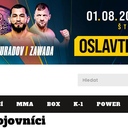
X
Í
MMA
BOX
K-1
POWER
ojovníci