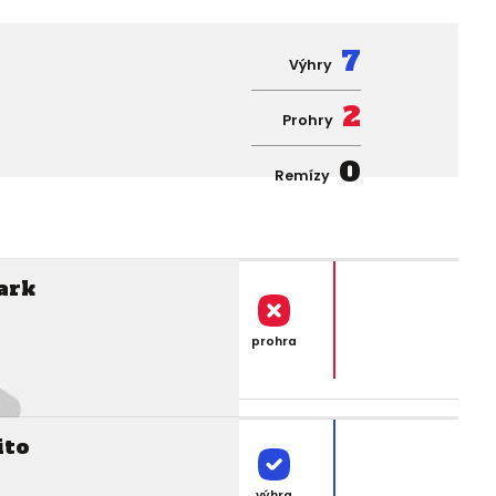
7
Výhry
2
Prohry
0
Remízy
ark
prohra
ito
výhra