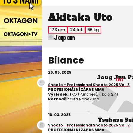
Akitaka Uto
173 cm
24 let
66 kg
Japan
Bilance
25. 05. 2025
Jong Jun P
TNT
Shooto - Professional Shooto 2025 Vol. 5
PROFESIONÁLNÍ ZÁPAS MMA
Výsledek:
TKO (Punches), 1. kolo 2:41
Rozhodčí:
Yuta Nabekubo
16. 03. 2025
Tsubasa Sa
Shooto - Professional Shooto 2025 Vol. 2
PROFESIONÁLNÍ ZÁPAS MMA