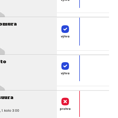
bomura
výhra
ito
výhra
uura
prohra
. kolo 3:00