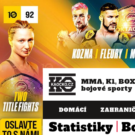
MMA, K1, BO
bojové sporty
DOMÁCÍ
ZAHRANIČ
Statistiky
B