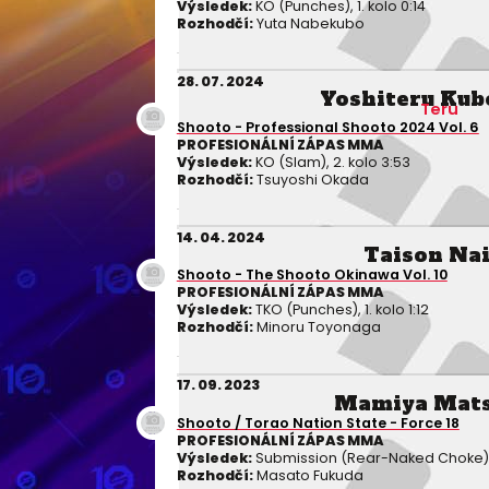
Výsledek:
KO (Punches), 1. kolo 0:14
Rozhodčí:
Yuta Nabekubo
28. 07. 2024
Yoshiteru Ku
Teru
Shooto - Professional Shooto 2024 Vol. 6
PROFESIONÁLNÍ ZÁPAS MMA
Výsledek:
KO (Slam), 2. kolo 3:53
Rozhodčí:
Tsuyoshi Okada
14. 04. 2024
Taison Na
Shooto - The Shooto Okinawa Vol. 10
PROFESIONÁLNÍ ZÁPAS MMA
Výsledek:
TKO (Punches), 1. kolo 1:12
Rozhodčí:
Minoru Toyonaga
17. 09. 2023
Mamiya Mats
Shooto / Torao Nation State - Force 18
PROFESIONÁLNÍ ZÁPAS MMA
Výsledek:
Submission (Rear-Naked Choke), 1
Rozhodčí:
Masato Fukuda