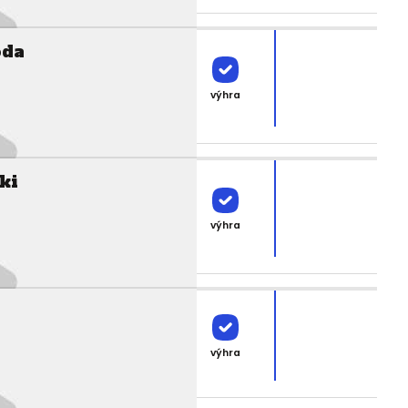
oda
výhra
ki
výhra
e
výhra