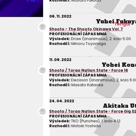
Rozhodčí:
Masato Fukuda
06. 11. 2022
Yuhei Fuku
Tengai
Shooto - The Shooto Okinawa Vol. 7
PROFESIONÁLNÍ ZÁPAS MMA
Výsledek:
Draw (Unanimous), 2. kolo 5:00
Rozhodčí:
Minoru Toyonaga
11. 09. 2022
Yohei Kon
Shooto / Torao Nation State - Force 16
PROFESIONÁLNÍ ZÁPAS MMA
Výsledek:
Decision (Unanimous), 2. kolo 5:0
Rozhodčí:
Masato Kataoka
24. 04. 2022
Akitaka U
Shooto / Torao Nation State - Force Gig 02
PROFESIONÁLNÍ ZÁPAS MMA
Výsledek:
TKO (Punches), 1. kolo 4:12
Rozhodčí:
Motoki Yoshida