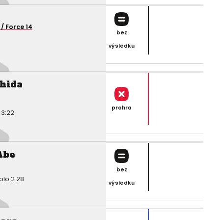
e
/ Force 14
bez
výsledku
shida
prohra
 3:22
Abe
bez
olo 2:28
výsledku