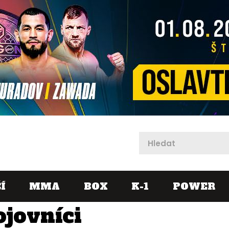
X
Í
MMA
BOX
K-1
POWER
ojovníci