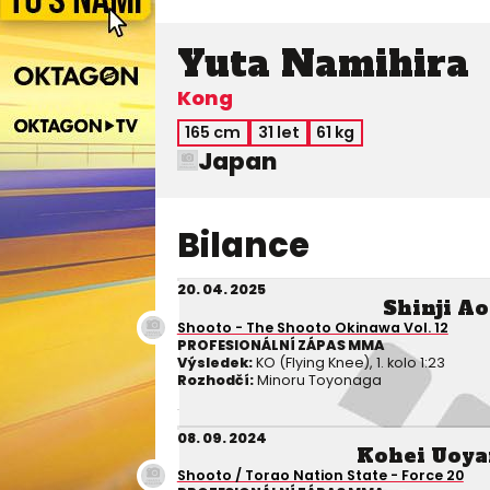
Yuta Namihira
Kong
165 cm
31 let
61 kg
Japan
Bilance
20. 04. 2025
Shinji Ao
Shooto - The Shooto Okinawa Vol. 12
PROFESIONÁLNÍ ZÁPAS MMA
Výsledek:
KO (Flying Knee), 1. kolo 1:23
Rozhodčí:
Minoru Toyonaga
08. 09. 2024
Kohei Uoy
Shooto / Torao Nation State - Force 20