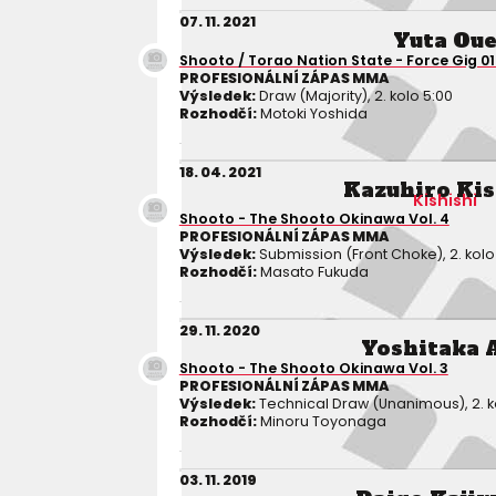
07. 11. 2021
Yuta Ou
Shooto / Torao Nation State - Force Gig 01 
PROFESIONÁLNÍ ZÁPAS MMA
Výsledek:
Draw (Majority), 2. kolo 5:00
Rozhodčí:
Motoki Yoshida
18. 04. 2021
Kazuhiro Ki
Kishishi
Shooto - The Shooto Okinawa Vol. 4
PROFESIONÁLNÍ ZÁPAS MMA
Výsledek:
Submission (Front Choke), 2. kolo
Rozhodčí:
Masato Fukuda
29. 11. 2020
Yoshitaka 
Shooto - The Shooto Okinawa Vol. 3
PROFESIONÁLNÍ ZÁPAS MMA
Výsledek:
Technical Draw (Unanimous), 2. k
Rozhodčí:
Minoru Toyonaga
03. 11. 2019