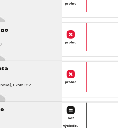
prohra
ano
prohra
0
ota
prohra
ke), 1. kolo 1:52
ro
bez
výsledku