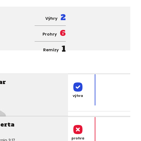
2
Výhry
6
Prohry
1
Remízy
ar
výhra
serta
prohra
olo 3:17