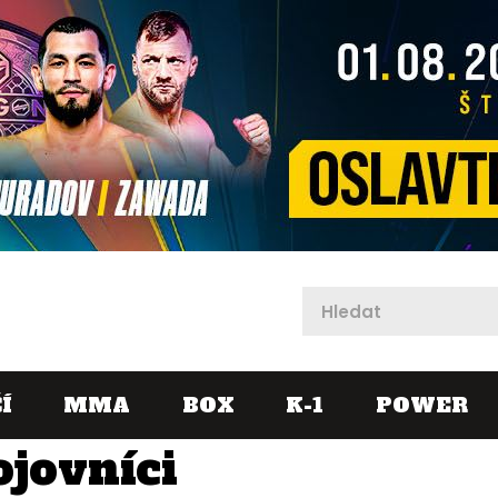
X
Í
MMA
BOX
K-1
POWER
ojovníci