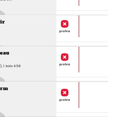
ir
prohra
eau
prohra
1. kolo 4:59
urm
prohra