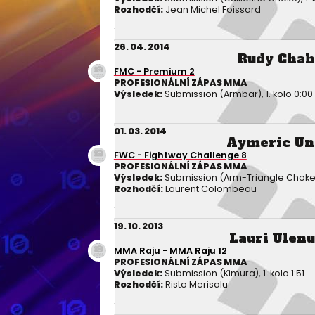
Rozhodčí:
Jean Michel Foissard
26. 04. 2014
Rudy Chah
FMC - Premium 2
PROFESIONÁLNÍ ZÁPAS MMA
Výsledek:
Submission (Armbar), 1. kolo 0:00
01. 03. 2014
Aymeric Un
FWC - Fightway Challenge 8
PROFESIONÁLNÍ ZÁPAS MMA
Výsledek:
Submission (Arm-Triangle Choke), 
Rozhodčí:
Laurent Colombeau
19. 10. 2013
Lauri Ulen
MMA Raju - MMA Raju 12
PROFESIONÁLNÍ ZÁPAS MMA
Výsledek:
Submission (Kimura), 1. kolo 1:51
Rozhodčí:
Risto Merisalu