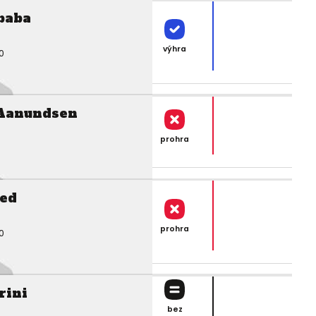
baba
výhra
0
 Aanundsen
prohra
led
prohra
0
rini
bez