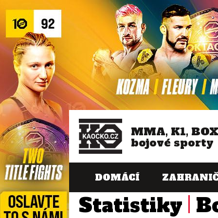
MMA, K1, BO
bojové sporty
DOMÁCÍ
ZAHRANIČ
Statistiky
B