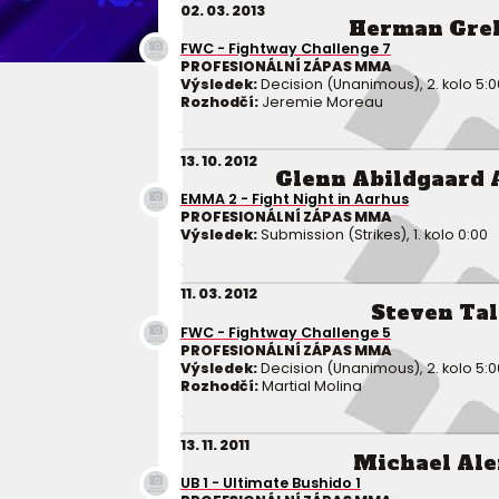
02. 03. 2013
Herman Gre
FWC - Fightway Challenge 7
PROFESIONÁLNÍ ZÁPAS MMA
Výsledek:
Decision (Unanimous), 2. kolo 5:0
Rozhodčí:
Jeremie Moreau
13. 10. 2012
Glenn Abildgaard
EMMA 2 - Fight Night in Aarhus
PROFESIONÁLNÍ ZÁPAS MMA
Výsledek:
Submission (Strikes), 1. kolo 0:00
11. 03. 2012
Steven Ta
FWC - Fightway Challenge 5
PROFESIONÁLNÍ ZÁPAS MMA
Výsledek:
Decision (Unanimous), 2. kolo 5:0
Rozhodčí:
Martial Molina
13. 11. 2011
Michael Ale
UB 1 - Ultimate Bushido 1