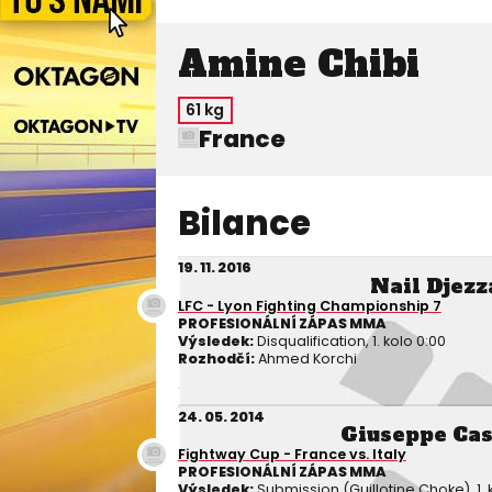
Amine Chibi
61 kg
France
Bilance
19. 11. 2016
Nail Djezz
LFC - Lyon Fighting Championship 7
PROFESIONÁLNÍ ZÁPAS MMA
Výsledek:
Disqualification, 1. kolo 0:00
Rozhodčí:
Ahmed Korchi
24. 05. 2014
Giuseppe Ca
Fightway Cup - France vs. Italy
PROFESIONÁLNÍ ZÁPAS MMA
Výsledek:
Submission (Guillotine Choke), 1. k