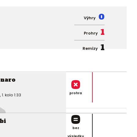
0
Výhry
1
Prohry
1
Remízy
inaro
prohra
. kolo 1:33
bi
bez
výsledku