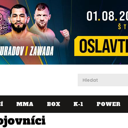
X
Í
MMA
BOX
K-1
POWER
ojovníci