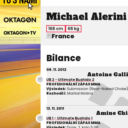
Michael Alerini
168 cm
68 kg
France
Bilance
09. 11. 2012
Antoine Gall
UB 2 - Ultimate Bushido 2
PROFESIONÁLNÍ ZÁPAS MMA
Výsledek:
Submission (Rear-Naked Choke), 1
Rozhodčí:
Martial Molina
13. 11. 2011
Amine Chi
UB 1 - Ultimate Bushido 1
PROFESIONÁLNÍ ZÁPAS MMA
Výsledek:
Draw, 2. kolo 5:00