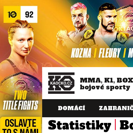
MMA, K1, BO
bojové sporty
DOMÁCÍ
ZAHRANIČ
Statistiky
B