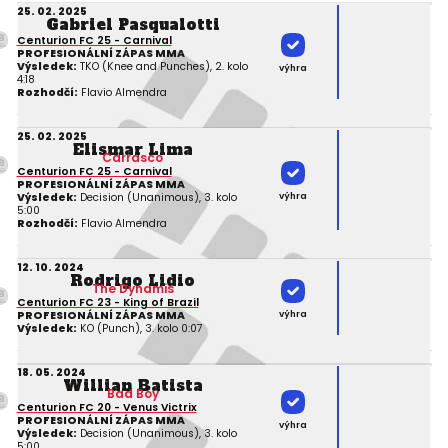
25. 02. 2025
Gabriel Pasqualotti
Centurion FC 25 - Carnival
PROFESIONÁLNÍ ZÁPAS MMA
Výsledek:
TKO (Knee and Punches), 2. kolo
výhra
4:18
Rozhodčí:
Flavio Almendra
25. 02. 2025
Elismar Lima
Carrasco
Centurion FC 25 - Carnival
PROFESIONÁLNÍ ZÁPAS MMA
výhra
Výsledek:
Decision (Unanimous), 3. kolo
5:00
Rozhodčí:
Flavio Almendra
12. 10. 2024
Rodrigo Lidio
The Dynamis
Centurion FC 23 - King of Brazil
výhra
PROFESIONÁLNÍ ZÁPAS MMA
Výsledek:
KO (Punch), 3. kolo 0:07
18. 05. 2024
Willian Batista
Bad Boy
Centurion FC 20 - Venus Victrix
PROFESIONÁLNÍ ZÁPAS MMA
výhra
Výsledek:
Decision (Unanimous), 3. kolo
5:00