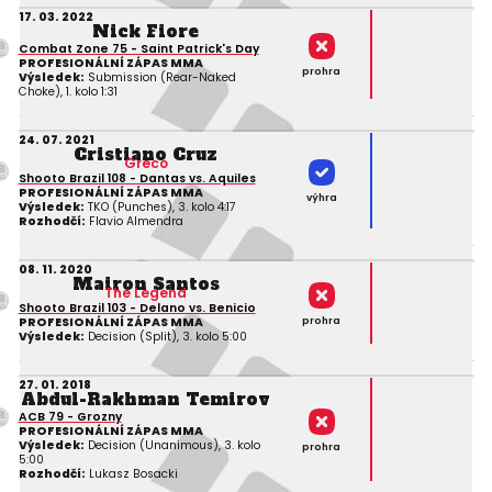
17. 03. 2022
Nick Fiore
Combat Zone 75 - Saint Patrick's Day
PROFESIONÁLNÍ ZÁPAS MMA
prohra
Výsledek:
Submission (Rear-Naked
Choke), 1. kolo 1:31
24. 07. 2021
Cristiano Cruz
Greco
Shooto Brazil 108 - Dantas vs. Aquiles
PROFESIONÁLNÍ ZÁPAS MMA
výhra
Výsledek:
TKO (Punches), 3. kolo 4:17
Rozhodčí:
Flavio Almendra
08. 11. 2020
Mairon Santos
The Legend
Shooto Brazil 103 - Delano vs. Benicio
prohra
PROFESIONÁLNÍ ZÁPAS MMA
Výsledek:
Decision (Split), 3. kolo 5:00
27. 01. 2018
Abdul-Rakhman Temirov
ACB 79 - Grozny
PROFESIONÁLNÍ ZÁPAS MMA
Výsledek:
Decision (Unanimous), 3. kolo
prohra
5:00
Rozhodčí:
Lukasz Bosacki