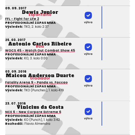
09. 09. 2017
Dewis Junior
Espantalho
FFL - Fight for Life 2
výhra
PROFESIONÁLNÍ ZÁPAS MMA
Výsledek:
TKO, 2. kolo 2:37
25. 03. 2017
Antonio Carlos Ribeiro
Buiu
WOCS 45 - Watch Out Combat Show 45
výhra
PROFESIONÁLNÍ ZÁPAS MMA
Výsledek:
KO, 3. kolo 0:00
03. 09. 2016
Maicon Anderson Duarte
Gladiador
Fatality Arena 9 - Panda vs. Faccao
výhra
PROFESIONÁLNÍ ZÁPAS MMA
Výsledek:
TKO (Punches), 1. kolo 4:19
23. 07. 2016
Vinicius da Costa
NCE 6 - New Corpore Extreme 6
PROFESIONÁLNÍ ZÁPAS MMA
výhra
Výsledek:
KO (Punch), 1. kolo 3:42
Rozhodčí:
Flavio Almendra