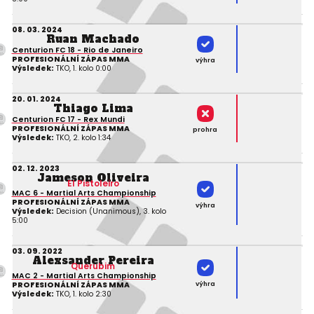
08. 03. 2024
Ruan Machado
Centurion FC 18 - Rio de Janeiro
PROFESIONÁLNÍ ZÁPAS MMA
výhra
Výsledek:
TKO, 1. kolo 0:00
20. 01. 2024
Thiago Lima
Centurion FC 17 - Rex Mundi
PROFESIONÁLNÍ ZÁPAS MMA
prohra
Výsledek:
TKO, 2. kolo 1:34
02. 12. 2023
Jameson Oliveira
El Pistoleiro
MAC 6 - Martial Arts Championship
PROFESIONÁLNÍ ZÁPAS MMA
výhra
Výsledek:
Decision (Unanimous), 3. kolo
5:00
03. 09. 2022
Alexsander Pereira
Querubim
MAC 2 - Martial Arts Championship
výhra
PROFESIONÁLNÍ ZÁPAS MMA
Výsledek:
TKO, 1. kolo 2:30