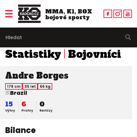
MMA, K1, BOX
bojové sporty
Statistiky
Bojovníci
Andre Borges
178 cm
35 let
66 kg
Brazil
15
6
0
Výhry
Prohry
Remízy
Bilance