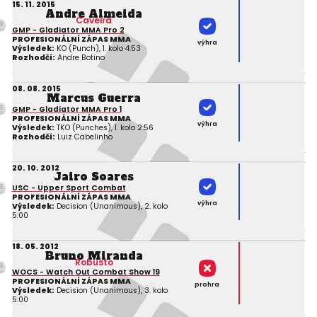
15. 11. 2015
Andre Almeida
Caveira
GMP - Gladiator MMA Pro 2
PROFESIONÁLNÍ ZÁPAS MMA
výhra
Výsledek:
KO (Punch), 1. kolo 4:53
Rozhodčí:
Andre Botino
08. 08. 2015
Marcus Guerra
GMP - Gladiator MMA Pro 1
PROFESIONÁLNÍ ZÁPAS MMA
výhra
Výsledek:
TKO (Punches), 1. kolo 2:56
Rozhodčí:
Luiz Cabelinho
20. 10. 2012
Jairo Soares
USC - Upper Sport Combat
PROFESIONÁLNÍ ZÁPAS MMA
výhra
Výsledek:
Decision (Unanimous), 2. kolo
5:00
18. 05. 2012
Bruno Miranda
Robusto
WOCS - Watch Out Combat Show 19
PROFESIONÁLNÍ ZÁPAS MMA
prohra
Výsledek:
Decision (Unanimous), 3. kolo
5:00