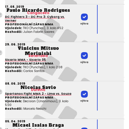
17. 08. 2019
Paulo Ricardo Rodrigues
Cangaceiro
DC Fighters 3 - DC Pro 3: Cyborg vs.
Verner
výhra
PROFESIONÁLNÍ ZÁPAS MMA
Výsledek:
TKO (Punches), 3. kolo 4:52
Rozhodčí:
Julian Fabrin Soares
29. 06. 2019
Vinicius Mitsuo
Morinishi
Beterraba
Sicario MMA - Sicario 05
výhra
PROFESIONÁLNÍ ZÁPAS MMA
Výsledek:
TKO (Punches), 1. kolo 2:08
Rozhodčí:
Carlos Santos
08. 06. 2019
Nicolas Savio
Durinho
Spartanos Fight MMA 2 - Lima vs. Souza
PROFESIONÁLNÍ ZÁPAS MMA
výhra
Výsledek:
Decision (Unanimous), 3. kolo
5:00
Rozhodčí:
Marcelo Necchi
05. 04. 2019
Micael Isaias Braga