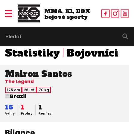
MMA, K1, BOX
bojové sporty
Statistiky
Bojovníci
Mairon Santos
The Legend
175 cm
26 let
70 kg
Brazil
16
1
1
Výhry
Prohry
Remízy
Bilance