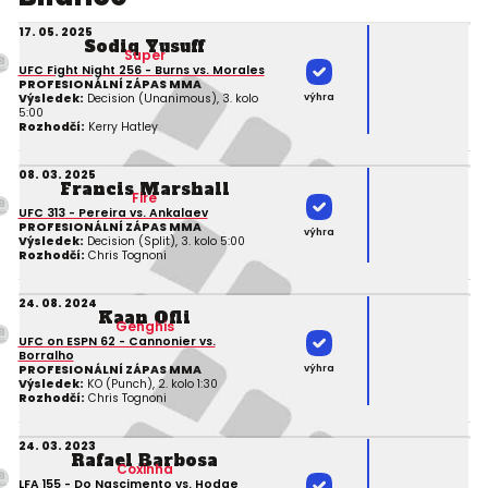
17. 05. 2025
Sodiq Yusuff
Super
UFC Fight Night 256 - Burns vs. Morales
PROFESIONÁLNÍ ZÁPAS MMA
výhra
Výsledek:
Decision (Unanimous), 3. kolo
5:00
Rozhodčí:
Kerry Hatley
08. 03. 2025
Francis Marshall
Fire
UFC 313 - Pereira vs. Ankalaev
PROFESIONÁLNÍ ZÁPAS MMA
výhra
Výsledek:
Decision (Split), 3. kolo 5:00
Rozhodčí:
Chris Tognoni
24. 08. 2024
Kaan Ofli
Genghis
UFC on ESPN 62 - Cannonier vs.
Borralho
výhra
PROFESIONÁLNÍ ZÁPAS MMA
Výsledek:
KO (Punch), 2. kolo 1:30
Rozhodčí:
Chris Tognoni
24. 03. 2023
Rafael Barbosa
Coxinha
LFA 155 - Do Nascimento vs. Hodge