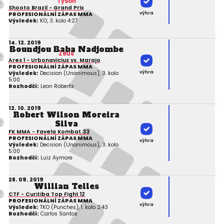
Tyson
Shooto Brazil - Grand Prix
výhra
PROFESIONÁLNÍ ZÁPAS MMA
Výsledek:
KO, 3. kolo 4:27
14. 12. 2019
Boundjou Baba Nadjombe
Zeus
Ares 1 - Urbonavicius vs. Marajo
PROFESIONÁLNÍ ZÁPAS MMA
výhra
Výsledek:
Decision (Unanimous), 3. kolo
5:00
Rozhodčí:
Leon Roberts
12. 10. 2019
Robert Wilson Moreira
Silva
FK MMA - Favela Kombat 33
PROFESIONÁLNÍ ZÁPAS MMA
výhra
Výsledek:
Decision (Unanimous), 3. kolo
5:00
Rozhodčí:
Luiz Aymore
28. 09. 2019
Willian Telles
CTF - Curitiba Top Fight 12
PROFESIONÁLNÍ ZÁPAS MMA
výhra
Výsledek:
TKO (Punches), 1. kolo 2:43
Rozhodčí:
Carlos Santos