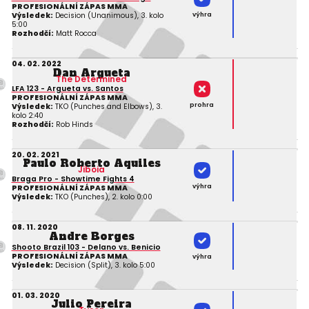
PROFESIONÁLNÍ ZÁPAS MMA
výhra
Výsledek:
Decision (Unanimous), 3. kolo
5:00
Rozhodčí:
Matt Rocca
04. 02. 2022
Dan Argueta
The Determined
LFA 123 - Argueta vs. Santos
PROFESIONÁLNÍ ZÁPAS MMA
prohra
Výsledek:
TKO (Punches and Elbows), 3.
kolo 2:40
Rozhodčí:
Rob Hinds
20. 02. 2021
Paulo Roberto Aquiles
Jiboia
Braga Pro - Showtime Fights 4
výhra
PROFESIONÁLNÍ ZÁPAS MMA
Výsledek:
TKO (Punches), 2. kolo 0:00
08. 11. 2020
Andre Borges
Shooto Brazil 103 - Delano vs. Benicio
PROFESIONÁLNÍ ZÁPAS MMA
výhra
Výsledek:
Decision (Split), 3. kolo 5:00
01. 03. 2020
Julio Pereira