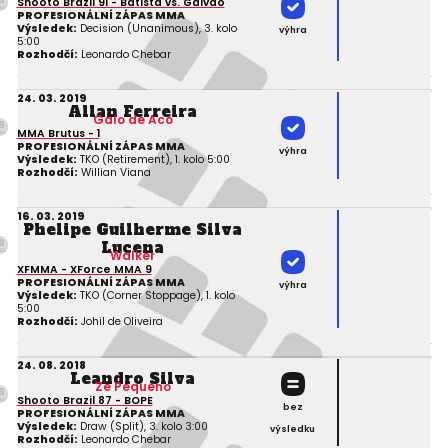
Shooto Brazil 91 - Batista vs. Galvao
PROFESIONÁLNÍ ZÁPAS MMA
Výsledek:
Decision (Unanimous), 3. kolo
výhra
5:00
Rozhodčí:
Leonardo Chebar
24. 03. 2019
Allan Ferreira
Galo de Aco
MMA Brutus - 1
PROFESIONÁLNÍ ZÁPAS MMA
výhra
Výsledek:
TKO (Retirement), 1. kolo 5:00
Rozhodčí:
Willian Viana
16. 03. 2019
Phelipe Guilherme Silva
Lucena
Walker
XFMMA - XForce MMA 9
PROFESIONÁLNÍ ZÁPAS MMA
výhra
Výsledek:
TKO (Corner Stoppage), 1. kolo
5:00
Rozhodčí:
Johil de Oliveira
24. 08. 2018
Leandro Silva
Ze Pequeno
Shooto Brazil 87 - BOPE
bez
PROFESIONÁLNÍ ZÁPAS MMA
Výsledek:
Draw (Split), 3. kolo 3:00
výsledku
Rozhodčí:
Leonardo Chebar