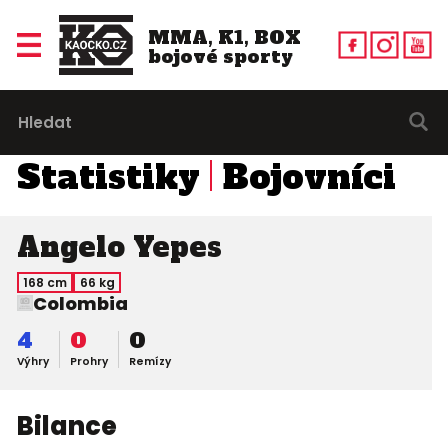
MMA, K1, BOX
bojové sporty
Statistiky
Bojovníci
Angelo Yepes
168 cm
66 kg
Colombia
4
0
0
Výhry
Prohry
Remízy
Bilance