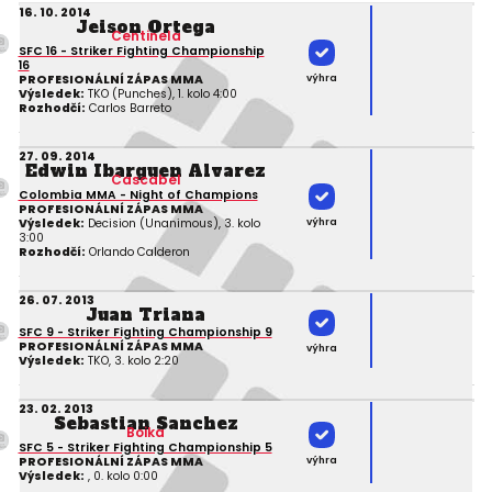
16. 10. 2014
Jeison Ortega
Centinela
SFC 16 - Striker Fighting Championship
16
výhra
PROFESIONÁLNÍ ZÁPAS MMA
Výsledek:
TKO (Punches), 1. kolo 4:00
Rozhodčí:
Carlos Barreto
27. 09. 2014
Edwin Ibarguen Alvarez
Cascabel
Colombia MMA - Night of Champions
PROFESIONÁLNÍ ZÁPAS MMA
výhra
Výsledek:
Decision (Unanimous), 3. kolo
3:00
Rozhodčí:
Orlando Calderon
26. 07. 2013
Juan Triana
SFC 9 - Striker Fighting Championship 9
PROFESIONÁLNÍ ZÁPAS MMA
výhra
Výsledek:
TKO, 3. kolo 2:20
23. 02. 2013
Sebastian Sanchez
Boika
SFC 5 - Striker Fighting Championship 5
výhra
PROFESIONÁLNÍ ZÁPAS MMA
Výsledek:
, 0. kolo 0:00