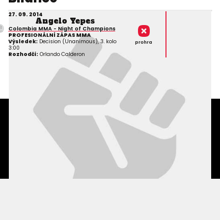
27. 09. 2014
Angelo Yepes
Colombia MMA - Night of Champions
PROFESIONÁLNÍ ZÁPAS MMA
Výsledek:
Decision (Unanimous), 3. kolo
prohra
3:00
Rozhodčí:
Orlando Calderon
Podmínky užití webového rozhraní
Souhlas s používáním osobních údajů
Statistiky
Kontakty