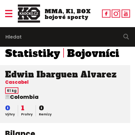
MMA, K1, BOX
bojové sporty
Statistiky
Bojovníci
Edwin Ibarguen Alvarez
Cascabel
61 kg
Colombia
0
1
0
Výhry
Prohry
Remízy
Bilance