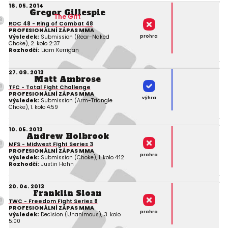
16. 05. 2014
Gregor Gillespie
The Gift
ROC 48 - Ring of Combat 48
PROFESIONÁLNÍ ZÁPAS MMA
prohra
Výsledek:
Submission (Rear-Naked
Choke), 2. kolo 2:37
Rozhodčí:
Liam Kerrigan
27. 09. 2013
Matt Ambrose
TFC - Total Fight Challenge
PROFESIONÁLNÍ ZÁPAS MMA
výhra
Výsledek:
Submission (Arm-Triangle
Choke), 1. kolo 4:59
10. 05. 2013
Andrew Holbrook
MFS - Midwest Fight Series 3
PROFESIONÁLNÍ ZÁPAS MMA
prohra
Výsledek:
Submission (Choke), 1. kolo 4:12
Rozhodčí:
Justin Hahn
20. 04. 2013
Franklin Sloan
TWC - Freedom Fight Series 8
PROFESIONÁLNÍ ZÁPAS MMA
prohra
Výsledek:
Decision (Unanimous), 3. kolo
5:00