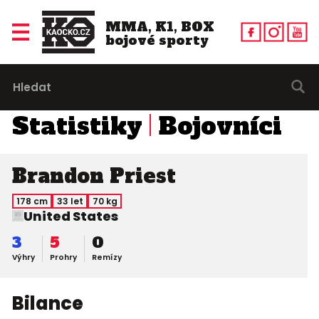
MMA, K1, BOX
bojové sporty
Statistiky
Bojovníci
Brandon Priest
178 cm
33 let
70 kg
United States
3
5
0
Výhry
Prohry
Remízy
Bilance