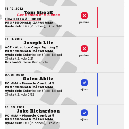
15. 12. 2012
Tom Shoaff
Gentleman of Violence
Flawless FC 2 - Hated
prohra
PROFESIONÁLNÍ ZÁPAS MMA
Výsledek:
TKO (Punches), 1. kolo 3:46
17. 11. 2012
Joseph Lile
ACF - Absolute Cage Fighting 2
PROFESIONÁLNÍ ZÁPAS MMA
Výsledek:
Submission (Rear-Naked
prohra
Choke), 2. kolo 2:21
Rozhodčí:
Sean Brockmole
27. 01. 2012
Galen Abitz
PC MMA - Pinnacle Combat 9
PROFESIONÁLNÍ ZÁPAS MMA
výhra
Výsledek:
Submission (Rear-Naked
Choke), 2. kolo 0:52
10. 09. 2011
Jake Richardson
PC MMA - Pinnacle Combat 8
PROFESIONÁLNÍ ZÁPAS MMA
výhra
Výsledek:
TKO (Punches), 1. kolo 2:11