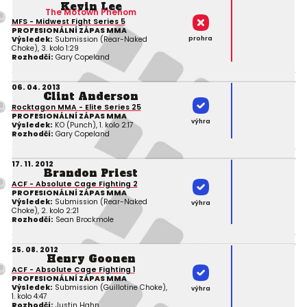
Kevin Lee
The Motown Phenom
MFS - Midwest Fight Series 5
PROFESIONÁLNÍ ZÁPAS MMA
prohra
Výsledek:
Submission (Rear-Naked
Choke), 3. kolo 1:29
Rozhodčí:
Gary Copeland
06. 04. 2013
Clint Anderson
Rocktagon MMA - Elite Series 25
PROFESIONÁLNÍ ZÁPAS MMA
výhra
Výsledek:
KO (Punch), 1. kolo 2:17
Rozhodčí:
Gary Copeland
17. 11. 2012
Brandon Priest
ACF - Absolute Cage Fighting 2
PROFESIONÁLNÍ ZÁPAS MMA
Výsledek:
Submission (Rear-Naked
výhra
Choke), 2. kolo 2:21
Rozhodčí:
Sean Brockmole
25. 08. 2012
Henry Goonen
ACF - Absolute Cage Fighting 1
PROFESIONÁLNÍ ZÁPAS MMA
Výsledek:
Submission (Guillotine Choke),
výhra
1. kolo 4:47
Rozhodčí:
Justin Hahn