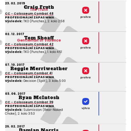
23. 02. 2019
Craig Fruth
The Truth
CC - Colosseum Combat 48
prohra
PROFESIONÁLNÍ ZÁPAS MMA
Výsledek:
TKO (Punches), 2. kolo 2:58
02. 12. 2017
Tom Shoaff
Gentleman of Violence
CC - Colosseum Combat 42
prohra
PROFESIONÁLNÍ ZÁPAS MMA
Výsledek:
TKO (Punches), 1. kolo 4:51
07. 10. 2017
Reggie Merriweather
CC - Colosseum Combat 41
PROFESIONÁLNÍ ZÁPAS MMA
prohra
Výsledek:
Decision (Split), 3. kolo 5:00
03. 06. 2017
Ryan McIntosh
CC - Colosseum Combat 39
PROFESIONÁLNÍ ZÁPAS MMA
výhra
Výsledek:
Submission (Rear-Naked
Choke), 2. kolo 3:53
25. 02. 2017
Damian Norris