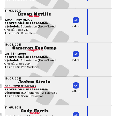
31. 03. 2012
Bryan Neville
The Bear
IMMA - Indy MMA 2
PROFESIONÁLNÍ ZÁPAS MMA
výhra
Výsledek:
Submission (Rear-Naked
Choke), 1. kolo 2:17
Rozhodčí:
Dave Stone
19. 08. 2011
Cameron VanCamp
Jumpman
LOF 48 - Mega
PROFESIONÁLNÍ ZÁPAS MMA
výhra
Výsledek:
Submission (Rear-Naked
Choke), 2. kolo 0:24
Rozhodčí:
Rob Madrigal
16. 07. 2011
Joshua Strain
PCF - TWC 9: Berserk
PROFESIONÁLNÍ ZÁPAS MMA
výhra
Výsledek:
TKO (Punches), 2. kolo 0:32
Rozhodčí:
Sean Brockmole
21. 05. 2011
Cody Harris
Hostile