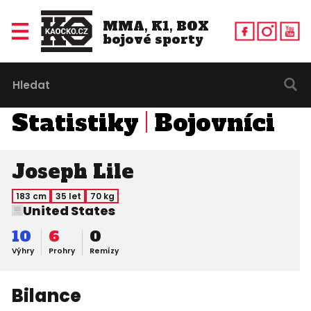
MMA, K1, BOX
bojové sporty
Statistiky
Bojovníci
Joseph Lile
183 cm
35 let
70 kg
United States
10
6
0
Výhry
Prohry
Remízy
Bilance