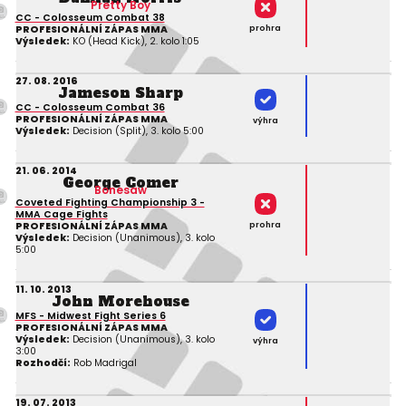
Pretty Boy
CC - Colosseum Combat 38
prohra
PROFESIONÁLNÍ ZÁPAS MMA
Výsledek:
KO (Head Kick), 2. kolo 1:05
27. 08. 2016
Jameson Sharp
CC - Colosseum Combat 36
PROFESIONÁLNÍ ZÁPAS MMA
výhra
Výsledek:
Decision (Split), 3. kolo 5:00
21. 06. 2014
George Comer
Bonesaw
Coveted Fighting Championship 3 -
MMA Cage Fights
prohra
PROFESIONÁLNÍ ZÁPAS MMA
Výsledek:
Decision (Unanimous), 3. kolo
5:00
11. 10. 2013
John Morehouse
MFS - Midwest Fight Series 6
PROFESIONÁLNÍ ZÁPAS MMA
Výsledek:
Decision (Unanimous), 3. kolo
výhra
3:00
Rozhodčí:
Rob Madrigal
19. 07. 2013