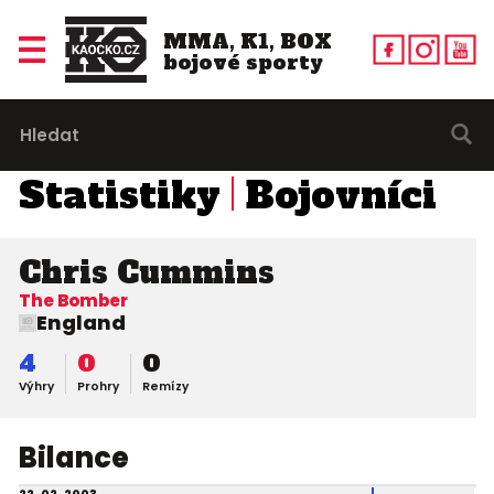
MMA, K1, BOX
bojové sporty
Statistiky
Bojovníci
Chris Cummins
The Bomber
England
4
0
0
Výhry
Prohry
Remízy
Bilance