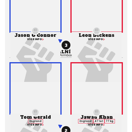
Jason O'Connor
Leon Dickens
VÍCE INFO
VÍCE INFO
3
PROFESIONÁLNÍ ZÁPAS MMA
Výsledek:
Submission (Armbar), 1. kolo 0:00,
Rozhodčí:
Tom Gerald
Jawad Khan
England
England
47 let
77 kg
VÍCE INFO
VÍCE INFO
2