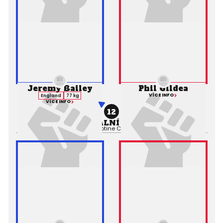
Jeremy Bailey
Phil Gildea
VÍCE INFO
England
77 kg
VÍCE INFO
12
PROFESIONÁLNÍ ZÁPAS MMA
Výsledek:
Submission (Guillotine Choke), 1. kolo 0:00,
Rozhodčí: