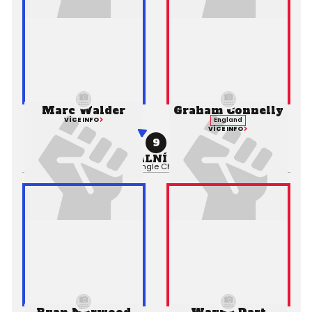
Marc Walder
Graham Connelly
VÍCE INFO
England
VÍCE INFO
9
PROFESIONÁLNÍ ZÁPAS MMA
Výsledek:
Submission (Triangle Choke), 1. kolo 0:00,
Rozhodčí: