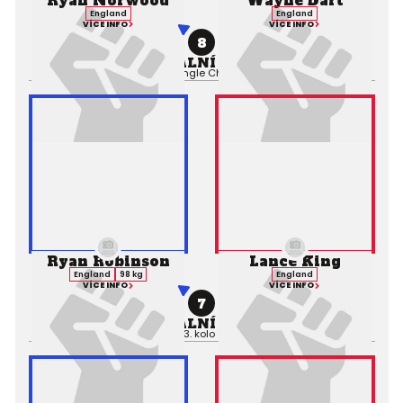
Ryan Norwood
Wayne Dart
England
England
VÍCE INFO
VÍCE INFO
8
PROFESIONÁLNÍ ZÁPAS MMA
Výsledek:
Submission (Triangle Choke), 1. kolo 0:00,
Rozhodčí:
Ryan Robinson
Lance King
England
98 kg
England
VÍCE INFO
VÍCE INFO
7
PROFESIONÁLNÍ ZÁPAS MMA
Výsledek:
TKO, 3. kolo 0:00,
Rozhodčí: