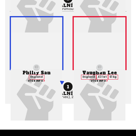
PROFESIONÁLNÍ ZÁPAS MMA
Výsledek:
Decision (Unanimous), 2. kolo 5:00,
Rozhodčí:
Philly San
Vaughan Lee
England
England
43 let
61 kg
VÍCE INFO
VÍCE INFO
1
PROFESIONÁLNÍ ZÁPAS MMA
Výsledek:
TKO (Punches), 2. kolo 0:00,
Rozhodčí: