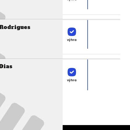
 Rodrigues
výhra
Dias
výhra