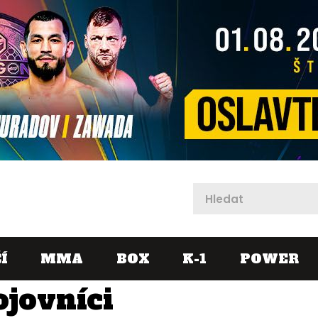
X
Í
MMA
BOX
K-1
POWER
ojovníci