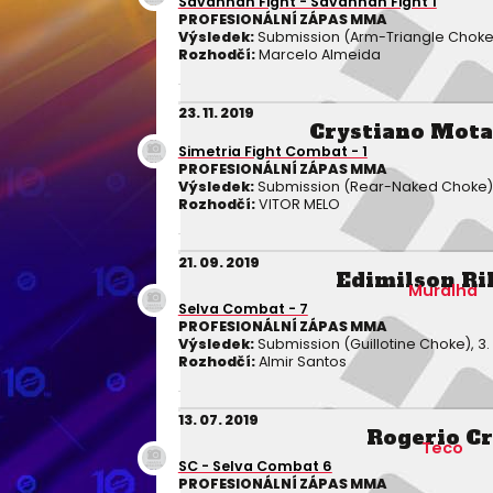
Savannah Fight - Savannah Fight 1
PROFESIONÁLNÍ ZÁPAS MMA
Výsledek:
Submission (Arm-Triangle Choke), 
Rozhodčí:
Marcelo Almeida
23. 11. 2019
Crystiano Mota
Simetria Fight Combat - 1
PROFESIONÁLNÍ ZÁPAS MMA
Výsledek:
Submission (Rear-Naked Choke), 1
Rozhodčí:
VITOR MELO
21. 09. 2019
Edimilson Ri
Muralha
Selva Combat - 7
PROFESIONÁLNÍ ZÁPAS MMA
Výsledek:
Submission (Guillotine Choke), 3. k
Rozhodčí:
Almir Santos
13. 07. 2019
Rogerio C
Teco
SC - Selva Combat 6
PROFESIONÁLNÍ ZÁPAS MMA