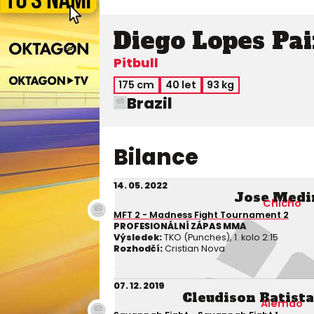
Diego Lopes Pa
Pitbull
175 cm
40 let
93 kg
Brazil
Bilance
14. 05. 2022
Jose Medi
Chicho
MFT 2 - Madness Fight Tournament 2
PROFESIONÁLNÍ ZÁPAS MMA
Výsledek:
TKO (Punches), 1. kolo 2:15
Rozhodčí:
Cristian Nova
07. 12. 2019
Cleudison Batist
Alemao