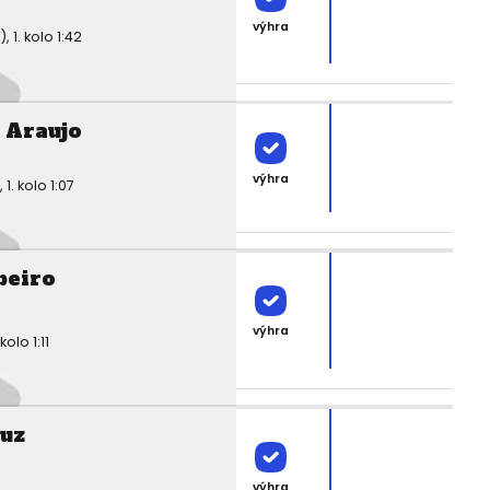
výhra
1. kolo 1:42
 Araujo
výhra
. kolo 1:07
beiro
výhra
olo 1:11
ruz
výhra