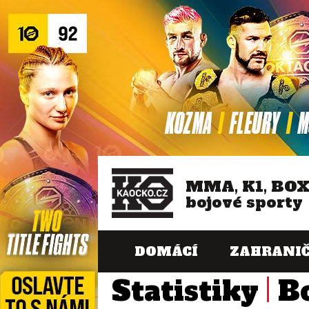
MMA, K1, BO
bojové sporty
DOMÁCÍ
ZAHRANIČ
Statistiky
B