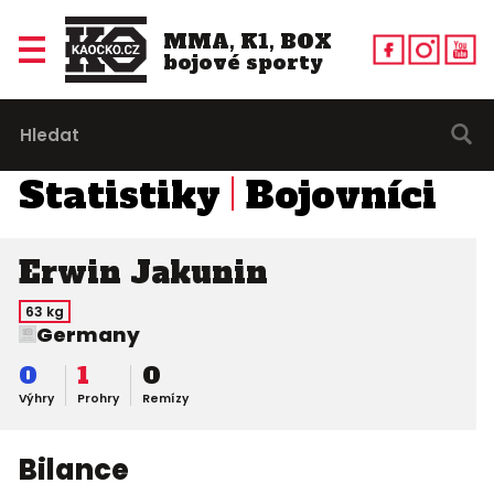
MMA, K1, BOX
bojové sporty
Statistiky
Bojovníci
Erwin Jakunin
63 kg
Germany
0
1
0
Výhry
Prohry
Remízy
Bilance