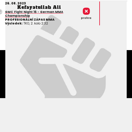
26. 08. 2023
Kefayatullah Ali
GMC Fight Night 16 - German MMA
Championship
prohra
PROFESIONÁLNÍ ZÁPAS MMA
Výsledek:
TKO, 2. kolo 2:32
Podmínky užití webového rozhraní
Souhlas s používáním osobních údajů
Statistiky
Kontakty