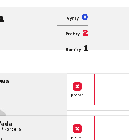
a
0
Výhry
2
Prohry
1
Remízy
awa
prohra
Wada
 / Force 15
prohra
0