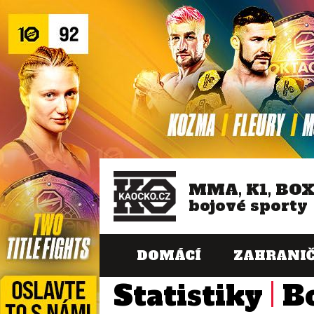
MMA, K1, BO
bojové sporty
DOMÁCÍ
ZAHRANIČ
Statistiky
B