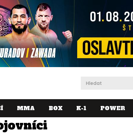
X
Í
MMA
BOX
K-1
POWER
ojovníci