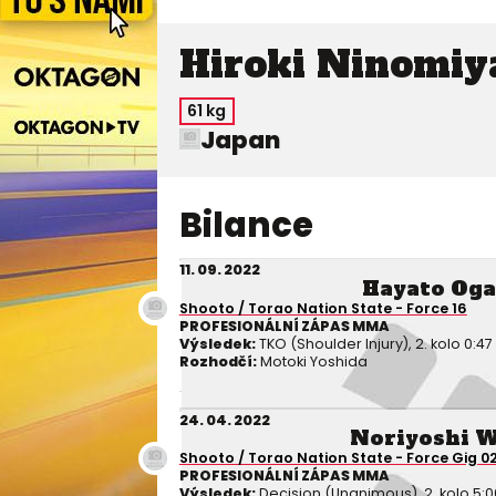
Hiroki Ninomiy
61 kg
Japan
Bilance
11. 09. 2022
Hayato Og
Shooto / Torao Nation State - Force 16
PROFESIONÁLNÍ ZÁPAS MMA
Výsledek:
TKO (Shoulder Injury), 2. kolo 0:47
Rozhodčí:
Motoki Yoshida
24. 04. 2022
Noriyoshi 
Shooto / Torao Nation State - Force Gig 02
PROFESIONÁLNÍ ZÁPAS MMA
Výsledek:
Decision (Unanimous), 2. kolo 5:0