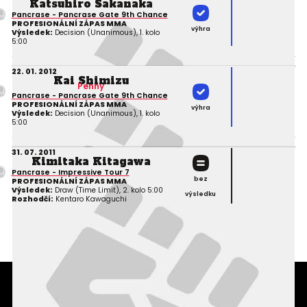
Katsuhiro Sakanaka
Pancrase - Pancrase Gate 9th Chance
PROFESIONÁLNÍ ZÁPAS MMA
výhra
Výsledek:
Decision (Unanimous), 1. kolo
5:00
22. 01. 2012
Kai Shimizu
Penny
Pancrase - Pancrase Gate 9th Chance
PROFESIONÁLNÍ ZÁPAS MMA
výhra
Výsledek:
Decision (Unanimous), 1. kolo
5:00
31. 07. 2011
Kimitaka Kitagawa
Pancrase - Impressive Tour 7
bez
PROFESIONÁLNÍ ZÁPAS MMA
Výsledek:
Draw (Time Limit), 2. kolo 5:00
výsledku
Rozhodčí:
Kentaro Kawaguchi
Podmínky užití webového rozhraní
Souhlas s používáním osobních údajů