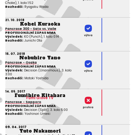
Choke), 1. kolo 1:52
Rozhodčí:
Ryogaku Wada
21. 10. 2018
Kohei Kuraoka
Pancrase 300 - Sato vs. Vaile
PROFESIONÁLNÍ ZÁPAS MMA
výhra
Výsledek:
KO (Punch), 1. kolo 0:14
Rozhodčí:
Junichi Ota
15. 07. 2018
Nobuhiro Yano
Pancrase - Osaka
PROFESIONÁLNÍ ZÁPAS MMA
Výsledek:
Decision (Unanimous), 3. kolo
výhra
3:00
Rozhodčí:
Motoki Yoshida
14. 05. 2017
Fumihiro Kitahara
Fumi Glove TV
Pancrase - Sapporo
PROFESIONÁLNÍ ZÁPAS MMA
prohra
Výsledek:
Decision (Split), 3. kolo 5:00
Rozhodčí:
Yoshinori Umeki
09. 04. 2017
Yuto Nakamori