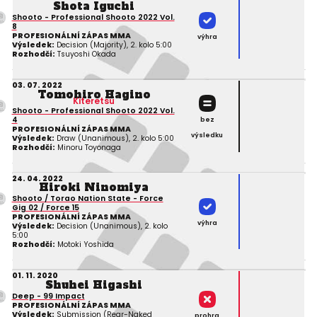
Shota Iguchi
Shooto - Professional Shooto 2022 Vol.
8
PROFESIONÁLNÍ ZÁPAS MMA
výhra
Výsledek:
Decision (Majority), 2. kolo 5:00
Rozhodčí:
Tsuyoshi Okada
03. 07. 2022
Tomohiro Hagino
Kiteretsu
Shooto - Professional Shooto 2022 Vol.
4
bez
PROFESIONÁLNÍ ZÁPAS MMA
výsledku
Výsledek:
Draw (Unanimous), 2. kolo 5:00
Rozhodčí:
Minoru Toyonaga
24. 04. 2022
Hiroki Ninomiya
Shooto / Torao Nation State - Force
Gig 02 / Force 15
PROFESIONÁLNÍ ZÁPAS MMA
výhra
Výsledek:
Decision (Unanimous), 2. kolo
5:00
Rozhodčí:
Motoki Yoshida
01. 11. 2020
Shuhei Higashi
Deep - 99 Impact
PROFESIONÁLNÍ ZÁPAS MMA
Výsledek:
Submission (Rear-Naked
prohra