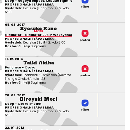
Deep - Nagoya Impact: Kobudo Fight 19
PROFESIONÁLNÍ ZÁPAS MMA
výhra
Výsledek:
Decision (Unanimous), 2. kolo
5:00
05. 03. 2017
Ryosuke Kano
Mark
Gladiator - Gladiator 003 in Wakayama
PROFESIONÁLNÍ ZÁPAS MMA
prohra
Výsledek:
Decision (Split), 2. kolo 5:00
Rozhodčí:
Keiji Sugimura
11. 12. 2016
Taiki Akiba
Pancrase - Osaka
PROFESIONÁLNÍ ZÁPAS MMA
Výsledek:
Technical Submission (Reverse
prohra
Triangle Choke), 1. kolo 1:28
Rozhodčí:
Keiji Sugimura
26. 05. 2012
Hiroyuki Mori
Deep - Osaka Impact
PROFESIONÁLNÍ ZÁPAS MMA
výhra
Výsledek:
Decision (Unanimous), 2. kolo
5:00
22. 01. 2012