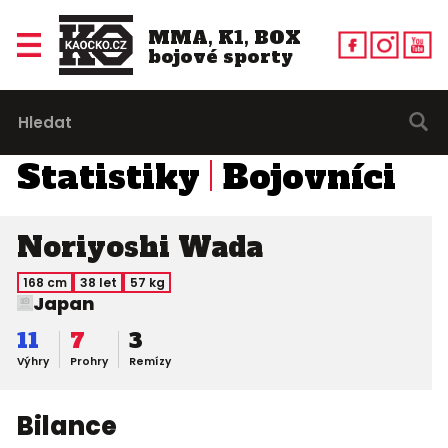
MMA, K1, BOX
bojové sporty
Statistiky
Bojovníci
Noriyoshi Wada
168 cm
38 let
57 kg
Japan
11
7
3
Výhry
Prohry
Remízy
Bilance