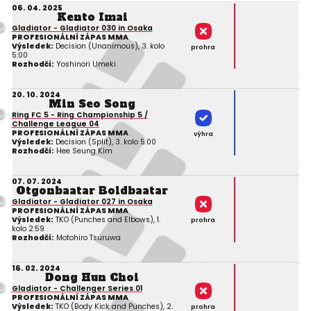
06. 04. 2025
Kento Imai
Gladiator - Gladiator 030 in Osaka
PROFESIONÁLNÍ ZÁPAS MMA
Výsledek:
Decision (Unanimous), 3. kolo
prohra
5:00
Rozhodčí:
Yoshinori Umeki
20. 10. 2024
Min Seo Song
Ring FC 5 - Ring Championship 5 /
Challenge League 04
PROFESIONÁLNÍ ZÁPAS MMA
výhra
Výsledek:
Decision (Split), 3. kolo 5:00
Rozhodčí:
Hee Seung Kim
07. 07. 2024
Otgonbaatar Boldbaatar
Gladiator - Gladiator 027 in Osaka
PROFESIONÁLNÍ ZÁPAS MMA
Výsledek:
TKO (Punches and Elbows), 1.
prohra
kolo 2:59
Rozhodčí:
Motohiro Tsuruwa
16. 02. 2024
Dong Hun Choi
Gladiator - Challenger Series 01
PROFESIONÁLNÍ ZÁPAS MMA
Výsledek:
TKO (Body Kick and Punches), 2.
prohra