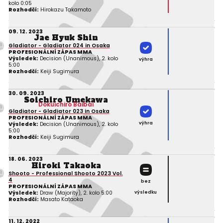
kolo 0:05
Rozhodčí:
Hirokazu Takamoto
09. 12. 2023
Jae Hyuk Shin
Gladiator - Gladiator 024 in Osaka
PROFESIONÁLNÍ ZÁPAS MMA
Výsledek:
Decision (Unanimous), 2. kolo
výhra
5:00
Rozhodčí:
Keiji Sugimura
30. 09. 2023
Soichiro Umekawa
Dokuichiro Baibai
Gladiator - Gladiator 023 in Osaka
PROFESIONÁLNÍ ZÁPAS MMA
výhra
Výsledek:
Decision (Unanimous), 2. kolo
5:00
Rozhodčí:
Keiji Sugimura
18. 06. 2023
Hiroki Takaoka
Shooto - Professional Shooto 2023 Vol.
4
bez
PROFESIONÁLNÍ ZÁPAS MMA
Výsledek:
Draw (Majority), 2. kolo 5:00
výsledku
Rozhodčí:
Masato Kataoka
11. 12. 2022