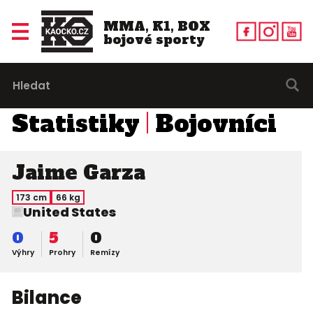
MMA, K1, BOX
bojové sporty
Statistiky
Bojovníci
Jaime Garza
173 cm
66 kg
United States
0
5
0
Výhry
Prohry
Remízy
Bilance