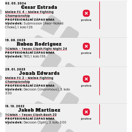
02. 03. 2024
Cesar Estrada
Melee FC 4 - Melee Fighting
Championship
PROFESIONÁLNÍ ZÁPAS MMA
prohra
Výsledek:
Submission (Rear-Naked
Choke), 1. kolo 1:26
19. 08. 2023
Ruben Rodriguez
TCMMA - Texas Clash Fight Night 24
PROFESIONÁLNÍ ZÁPAS MMA
prohra
Výsledek:
TKO, 1. kolo 1:55
29. 01. 2023
Jonah Edwards
Melee FC 2 - Melee Fighting
Championship
PROFESIONÁLNÍ ZÁPAS MMA
prohra
Výsledek:
Decision (Unanimous), 3. kolo
3:00
15. 10. 2022
Jakob Martinez
TCMMA - Texas Clash Bash 20
PROFESIONÁLNÍ ZÁPAS MMA
prohra
Výsledek:
Decision (Split), 3. kolo 3:00