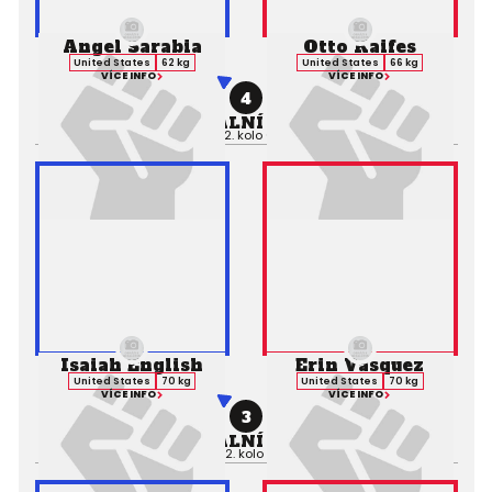
Angel Sarabia
Otto Kaifes
United States
62 kg
United States
66 kg
VÍCE INFO
VÍCE INFO
4
PROFESIONÁLNÍ ZÁPAS MMA
Výsledek:
TKO, 2. kolo 0:39,
Rozhodčí:
Isaiah English
Erin Vasquez
United States
70 kg
United States
70 kg
VÍCE INFO
VÍCE INFO
3
PROFESIONÁLNÍ ZÁPAS MMA
Výsledek:
TKO, 2. kolo 2:35,
Rozhodčí: