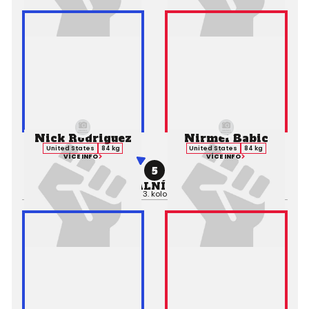
Nick Rodriguez
Nirmel Babic
United States
84 kg
United States
84 kg
VÍCE INFO
VÍCE INFO
5
PROFESIONÁLNÍ ZÁPAS MMA
Výsledek:
TKO, 3. kolo 1:53,
Rozhodčí: