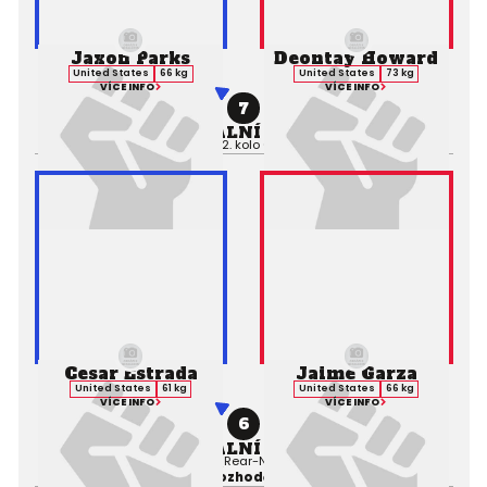
Jaxon Parks
Deontay Howard
United States
66 kg
United States
73 kg
VÍCE INFO
VÍCE INFO
7
PROFESIONÁLNÍ ZÁPAS MMA
Výsledek:
TKO, 2. kolo 0:59,
Rozhodčí:
Cesar Estrada
Jaime Garza
United States
61 kg
United States
66 kg
VÍCE INFO
VÍCE INFO
6
PROFESIONÁLNÍ ZÁPAS MMA
Výsledek:
Submission (Rear-Naked Choke), 1. kolo 1:26,
Rozhodčí: