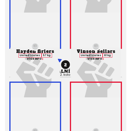
Hayden Briers
Vinson Sellars
United States
57 kg
United States
61 kg
VÍCE INFO
VÍCE INFO
2
PROFESIONÁLNÍ ZÁPAS MMA
Výsledek:
TKO, 2. kolo 0:33,
Rozhodčí: