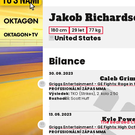
Jakob Richards
180 cm
29 let
77 kg
United States
Bilance
30. 09. 2023
Caleb Gri
Griggs Entertainment - GE Fights: Rage in
PROFESIONÁLNÍ ZÁPAS MMA
Výsledek:
TKO (Strikes), 2. kolo 2:50
Rozhodčí:
Scott Huff
13. 05. 2023
Kyle Powe
The Bearded C
Griggs Entertainment - GE Fights: High Oc
PROFESIONÁLNÍ ZÁPAS MMA