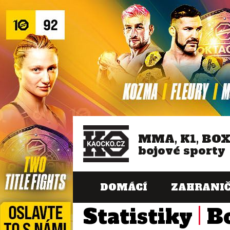
MMA, K1, BO
bojové sporty
DOMÁCÍ
ZAHRANIČ
Statistiky
B