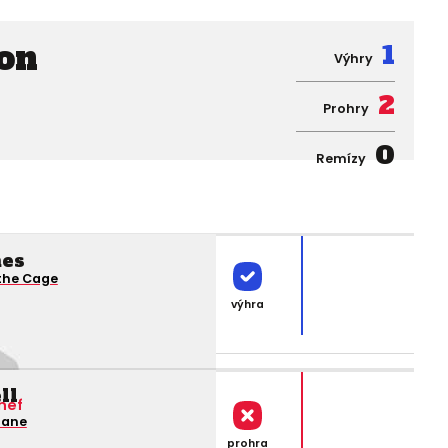
on
1
Výhry
2
Prohry
0
Remízy
mes
 the Cage
výhra
ll
hef
tane
prohra