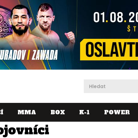
X
Í
MMA
BOX
K-1
POWER
ojovníci