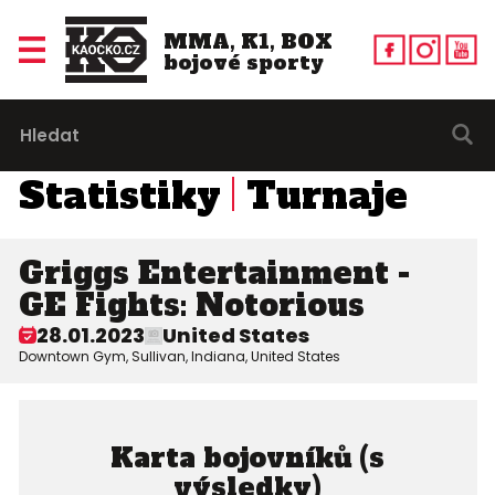
MMA, K1, BOX
bojové sporty
Statistiky
Turnaje
Griggs Entertainment -
GE Fights: Notorious
28.01.2023
United States
Downtown Gym, Sullivan, Indiana, United States
Karta bojovníků (s
výsledky)