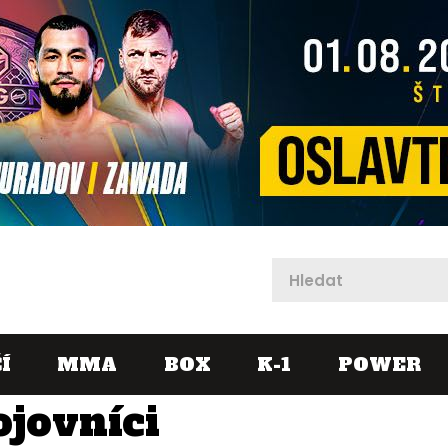
X
Í
MMA
BOX
K-1
POWER
ojovníci