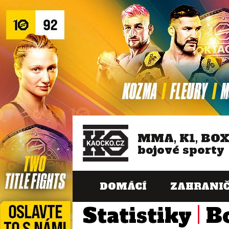
MMA, K1, BO
bojové sporty
DOMÁCÍ
ZAHRANIČ
Statistiky
B