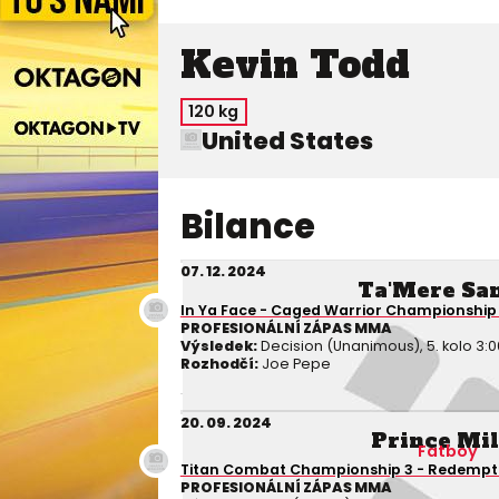
Kevin Todd
120 kg
United States
Bilance
07. 12. 2024
Ta'Mere Sa
In Ya Face - Caged Warrior Championship
PROFESIONÁLNÍ ZÁPAS MMA
Výsledek:
Decision (Unanimous), 5. kolo 3:0
Rozhodčí:
Joe Pepe
20. 09. 2024
Prince Mi
Fatboy
Titan Combat Championship 3 - Redempt
PROFESIONÁLNÍ ZÁPAS MMA