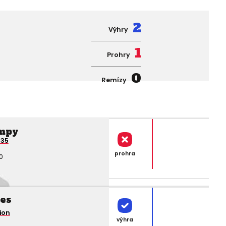
2
Výhry
1
Prohry
0
Remízy
mpy
 35
prohra
0
les
ion
výhra