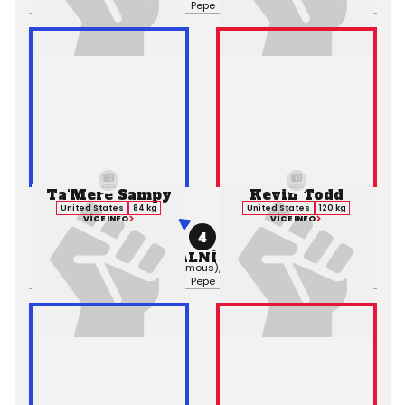
Pepe
Ta'Mere Sampy
Kevin Todd
United States
84 kg
United States
120 kg
VÍCE INFO
VÍCE INFO
4
PROFESIONÁLNÍ ZÁPAS MMA
Výsledek:
Decision (Unanimous), 5. kolo 3:00,
Rozhodčí:
Joe
Pepe