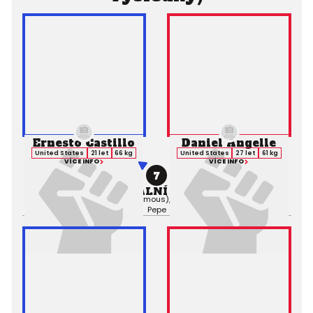
Ernesto Castillo
Daniel Angelle
United States
21 let
66 kg
United States
27 let
61 kg
VÍCE INFO
VÍCE INFO
7
PROFESIONÁLNÍ ZÁPAS MMA
Výsledek:
Decision (Unanimous), 3. kolo 3:00,
Rozhodčí:
Joe
Pepe