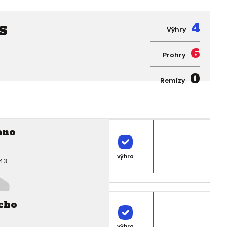
s
4
Výhry
6
Prohry
0
Remízy
ano
výhra
:43
cho
výhra