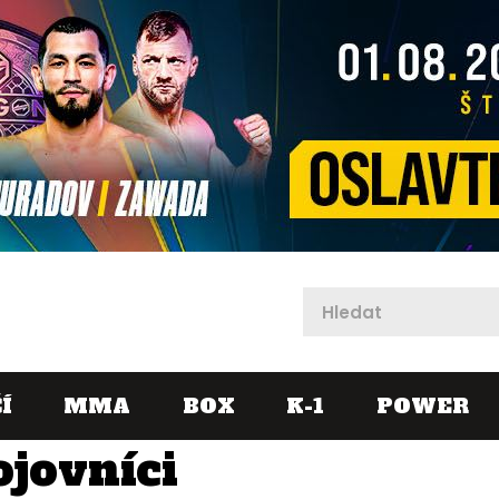
X
Í
MMA
BOX
K-1
POWER
ojovníci