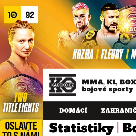
MMA, K1, BO
bojové sporty
DOMÁCÍ
ZAHRANIČ
Statistiky
B