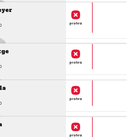
eyer
prohra
0
tge
prohra
0
la
prohra
0
a
prohra