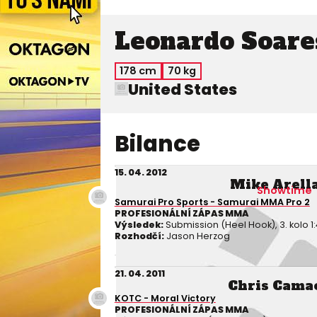
Leonardo Soare
178 cm
70 kg
United States
Bilance
15. 04. 2012
Mike Arell
Showtime
Samurai Pro Sports - Samurai MMA Pro 2
PROFESIONÁLNÍ ZÁPAS MMA
Výsledek:
Submission (Heel Hook), 3. kolo 1
Rozhodčí:
Jason Herzog
21. 04. 2011
Chris Cama
KOTC - Moral Victory
PROFESIONÁLNÍ ZÁPAS MMA