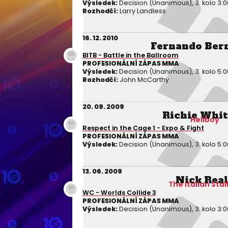
Výsledek:
Decision (Unanimous), 3. kolo 3:0
Rozhodčí:
Larry Landless
16. 12. 2010
Fernando Ber
BITB - Battle in the Ballroom
PROFESIONÁLNÍ ZÁPAS MMA
Výsledek:
Decision (Unanimous), 3. kolo 5:0
Rozhodčí:
John McCarthy
20. 09. 2009
Richie Whi
Hellboy
Respect in the Cage 1 - Expo & Fight
PROFESIONÁLNÍ ZÁPAS MMA
Výsledek:
Decision (Unanimous), 3. kolo 5:0
13. 06. 2009
Nick Rea
The Italian Stal
WC - Worlds Collide 3
PROFESIONÁLNÍ ZÁPAS MMA
Výsledek:
Decision (Unanimous), 3. kolo 3:0