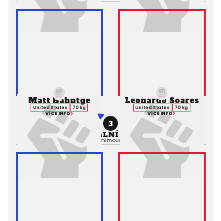
Matt Bahntge
Leonardo Soares
United States
70 kg
United States
70 kg
VÍCE INFO
VÍCE INFO
3
PROFESIONÁLNÍ ZÁPAS MMA
Výsledek:
Decision (Unanimous), 3. kolo 5:00,
Rozhodčí: