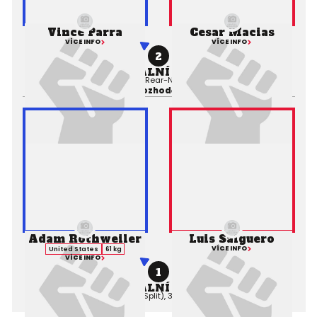
Vince Parra
Cesar Macias
VÍCE INFO
VÍCE INFO
2
PROFESIONÁLNÍ ZÁPAS MMA
Výsledek:
Submission (Rear-Naked Choke), 1. kolo 2:33,
Rozhodčí:
Adam Rothweiler
Luis Salguero
VÍCE INFO
United States
61 kg
VÍCE INFO
1
PROFESIONÁLNÍ ZÁPAS MMA
Výsledek:
Decision (Split), 3. kolo 5:00,
Rozhodčí: