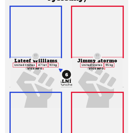
Lateef Williams
Jimmy Stormo
United States
47 let
93 kg
United States
95 kg
VÍCE INFO
VÍCE INFO
6
PROFESIONÁLNÍ ZÁPAS MMA
Výsledek:
Submission (Punches), 1. kolo 2:43,
Rozhodčí: