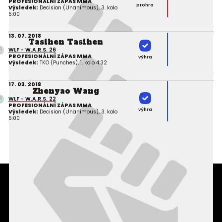
PROFESIONÁLNÍ ZÁPAS MMA
prohra
Výsledek:
Decision (Unanimous), 3. kolo
5:00
13. 07. 2018
Tasihen Tasihen
WLF - W.A.R.S. 26
PROFESIONÁLNÍ ZÁPAS MMA
výhra
Výsledek:
TKO (Punches), 1. kolo 4:32
17. 03. 2018
Zhenyao Wang
WLF - W.A.R.S. 22
PROFESIONÁLNÍ ZÁPAS MMA
výhra
Výsledek:
Decision (Unanimous), 3. kolo
5:00
Podmínky užití webového rozhraní
Souhlas s používáním osobních údajů
Statistiky