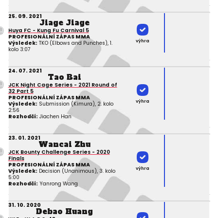
25. 09. 2021
Jiage Jiage
Huya FC - Kung Fu Carnival 5
PROFESIONÁLNÍ ZÁPAS MMA
výhra
Výsledek:
TKO (Elbows and Punches), 1.
kolo 3:07
24. 07. 2021
Tao Bai
JCK Night Cage Series - 2021 Round of
32 Part 5
PROFESIONÁLNÍ ZÁPAS MMA
výhra
Výsledek:
Submission (Kimura), 2. kolo
2:56
Rozhodčí:
Jiachen Han
23. 01. 2021
Wancai Zhu
JCK Bounty Challenge Series - 2020
Finals
PROFESIONÁLNÍ ZÁPAS MMA
výhra
Výsledek:
Decision (Unanimous), 3. kolo
5:00
Rozhodčí:
Yanrong Wang
31. 10. 2020
Debao Huang