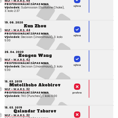
WLF - W.A.R.S. 48
PROFESIONÁLNÍ ZÁPAS MMA
výhra
Výsledek:
Submission (Guillotine Choke),
3. kolo 2:37
19. 06. 2020
Kun Zhou
WLF - W.A.R.S. 44
PROFESIONÁLNÍ ZÁPAS MMA
výhra
Výsledek:
Decision (Unanimous), 3. kolo
5:00
26. 04. 2020
Hongen Wang
WLF - W.A.R.S. 42
PROFESIONÁLNÍ ZÁPAS MMA
výhra
Výsledek:
Decision (Unanimous), 3. kolo
5:00
15. 03. 2019
Mutolibsho Akobirov
WLF - W.A.R.S. 32
PROFESIONÁLNÍ ZÁPAS MMA
prohra
Výsledek:
TKO (Punches), 1. kolo 0:00
15. 03. 2019
Qalandar Tabarov
WLF - W.A.R.S. 32