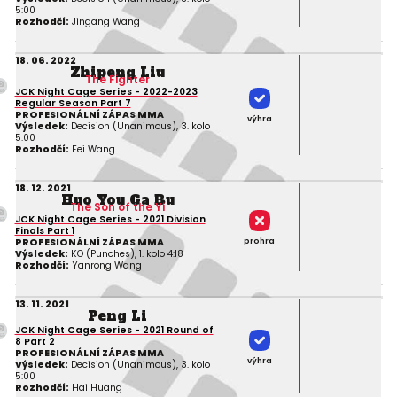
5:00
Rozhodčí:
Jingang Wang
18. 06. 2022
Zhipeng Liu
The Fighter
JCK Night Cage Series - 2022-2023
Regular Season Part 7
PROFESIONÁLNÍ ZÁPAS MMA
výhra
Výsledek:
Decision (Unanimous), 3. kolo
5:00
Rozhodčí:
Fei Wang
18. 12. 2021
Huo You Ga Bu
The Son of the Yi
JCK Night Cage Series - 2021 Division
Finals Part 1
prohra
PROFESIONÁLNÍ ZÁPAS MMA
Výsledek:
KO (Punches), 1. kolo 4:18
Rozhodčí:
Yanrong Wang
13. 11. 2021
Peng Li
JCK Night Cage Series - 2021 Round of
8 Part 2
PROFESIONÁLNÍ ZÁPAS MMA
výhra
Výsledek:
Decision (Unanimous), 3. kolo
5:00
Rozhodčí:
Hai Huang