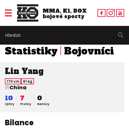
MMA, K1, BOX
bojové sporty
Statistiky
Bojovníci
Lin Yang
170 cm
61 kg
China
10
7
0
Výhry
Prohry
Remízy
Bilance