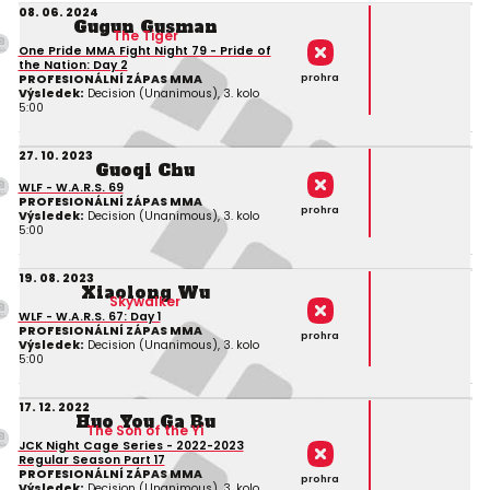
08. 06. 2024
Gugun Gusman
The Tiger
One Pride MMA Fight Night 79 - Pride of
the Nation: Day 2
prohra
PROFESIONÁLNÍ ZÁPAS MMA
Výsledek:
Decision (Unanimous), 3. kolo
5:00
27. 10. 2023
Guoqi Chu
WLF - W.A.R.S. 69
PROFESIONÁLNÍ ZÁPAS MMA
prohra
Výsledek:
Decision (Unanimous), 3. kolo
5:00
19. 08. 2023
Xiaolong Wu
Skywalker
WLF - W.A.R.S. 67: Day 1
PROFESIONÁLNÍ ZÁPAS MMA
prohra
Výsledek:
Decision (Unanimous), 3. kolo
5:00
17. 12. 2022
Huo You Ga Bu
The Son of the Yi
JCK Night Cage Series - 2022-2023
Regular Season Part 17
PROFESIONÁLNÍ ZÁPAS MMA
prohra
Výsledek:
Decision (Unanimous), 3. kolo