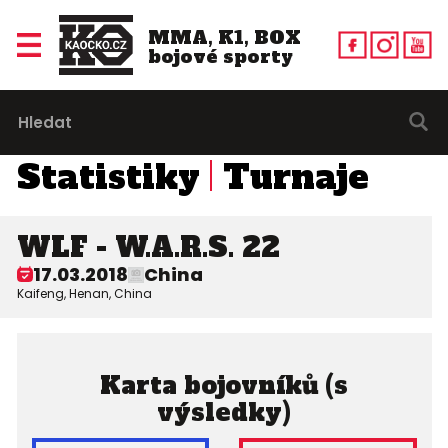
MMA, K1, BOX
bojové sporty
Statistiky
Turnaje
WLF - W.A.R.S. 22
17.03.2018
China
Kaifeng, Henan, China
Karta bojovníků (s
výsledky)