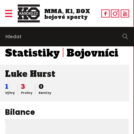
MMA, K1, BOX
bojové sporty
Statistiky
Bojovníci
Luke Hurst
1
3
0
Výhry
Prohry
Remízy
Bilance
12. 11. 2011