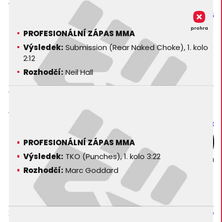
Ant Phillips
The Submission Magician
CC - Cage Control 6
prohra
PROFESIONÁLNÍ ZÁPAS MMA
Výsledek:
Submission (Rear Naked Choke), 1. kolo
2:12
Rozhodčí:
Neil Hall
06. 02. 2010
Ant Phillips
The Submission Magician
GP - Night of Gladiators 3
PROFESIONÁLNÍ ZÁPAS MMA
Výsledek:
TKO (Punches), 1. kolo 3:22
prohra
Rozhodčí:
Marc Goddard
27. 06. 2009
Stephen Neesham
PK - Pro Kumite