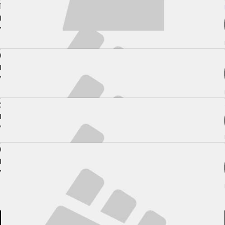
16. 05. 2009
Daniel Gallagher
Rockstar - Cage Fighting
PROFESIONÁLNÍ ZÁPAS MMA
Výsledek:
TKO (Punches), 1. kolo 0:00
prohra
03. 05. 2009
Paddy Moore
FCFN 11 - Full Contact Fight Night 11
PROFESIONÁLNÍ ZÁPAS MMA
Výsledek:
TKO (Punches), 1. kolo 0:00
prohra
21. 02. 2009
Paul Parkhouse
PK - Pro Kumite
PROFESIONÁLNÍ ZÁPAS MMA
Výsledek:
TKO, 1. kolo 2:30
výhra
01. 11. 2008
Haydn Ward
PK - Pro Kumite
PROFESIONÁLNÍ ZÁPAS MMA
Výsledek:
TKO (Punches), 2. kolo 2:57
prohra