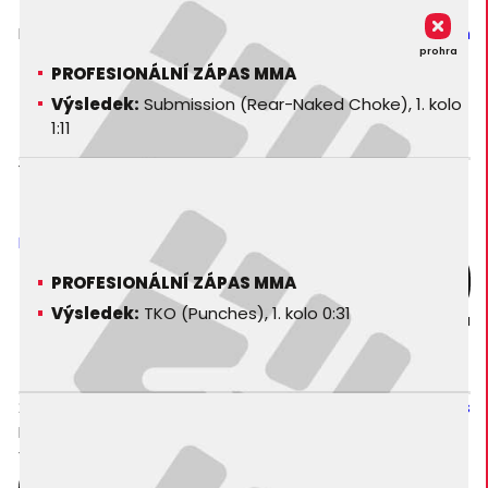
Ramon Silva
Madruga
Fusion Fighting Championship - Resolution
prohra
PROFESIONÁLNÍ ZÁPAS MMA
Výsledek:
Submission (Rear-Naked Choke), 1. kolo
1:11
13. 08. 2011
Carl Hunt
Kayo MMA - Home Coming
PROFESIONÁLNÍ ZÁPAS MMA
Výsledek:
TKO (Punches), 1. kolo 0:31
prohra
27. 11. 2010
Richard Marsh
EB - Extreme Brawl: Gladiators
PROFESIONÁLNÍ ZÁPAS MMA
Výsledek:
Submission (Rear-Naked Choke), 1. kolo 0:57