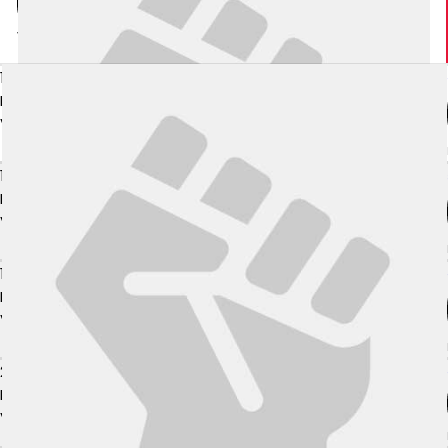
výhra
10. 04. 2010
Walter Caydas
PK - Pro Kumite
PROFESIONÁLNÍ ZÁPAS MMA
Výsledek:
Submission (Rear-Naked Choke), 1. kolo 2:11
prohra
17. 10. 2009
Paul Croft
AM 19 - Night of Champions
PROFESIONÁLNÍ ZÁPAS MMA
Výsledek:
TKO (Punches), 1. kolo 0:38
prohra
19. 09. 2009
Sam Ward
PK - Pro Kumite
PROFESIONÁLNÍ ZÁPAS MMA
Výsledek:
TKO (Punches), 1. kolo 0:36
prohra
27. 06. 2009
Luke Hurst
PK - Pro Kumite
PROFESIONÁLNÍ ZÁPAS MMA
Výsledek:
TKO (Punches), 1. kolo 1:10
výhra