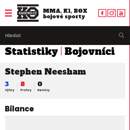
MMA, K1, BOX
bojové sporty
Statistiky
Bojovníci
Stephen Neesham
3
8
0
Výhry
Prohry
Remízy
Bilance
17. 11. 2012