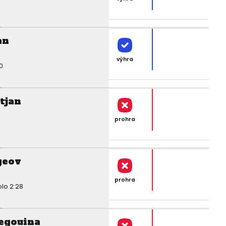
an
výhra
0
tjan
prohra
geov
prohra
olo 2:28
egouina