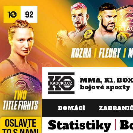
MMA, K1, BO
bojové sporty
DOMÁCÍ
ZAHRANIČ
Statistiky
B