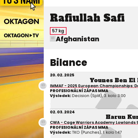
Rafiullah Safi
57 kg
Afghanistan
Bilance
20. 02. 2025
Younes Ben El
IMMAF - 2025 European Championships: Da
PROFESIONÁLNÍ ZÁPAS MMA
Výsledek:
Decision (Split), 3. kolo 3:00
02. 03. 2024
Harun Ku
CWA - Cage Warriors Academy Lowlands 
PROFESIONÁLNÍ ZÁPAS MMA
Výsledek:
TKO (Punches), 1. kolo 1:47