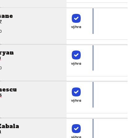
sane
7
výhra
0
ryan
8
výhra
0
nescu
5
výhra
Zabala
4
výhra