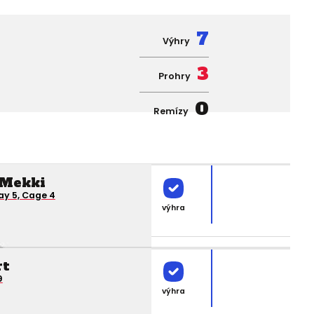
7
Výhry
3
Prohry
0
Remízy
 Mekki
y 5, Cage 4
výhra
rt
9
výhra