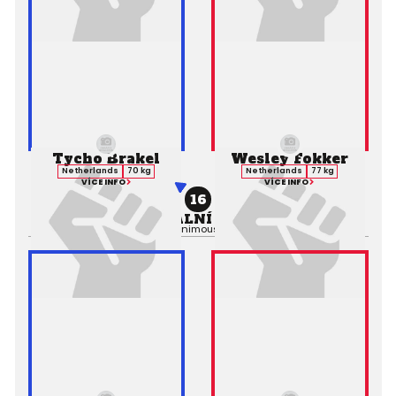
Tycho Brakel
Wesley Fokker
Netherlands
70 kg
Netherlands
77 kg
VÍCE INFO
VÍCE INFO
16
PROFESIONÁLNÍ ZÁPAS MMA
Výsledek:
Decision (Unanimous), 3. kolo 5:00,
Rozhodčí: