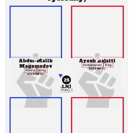
Abdul-Malik
Ayoub Bajatti
Magomedov
Netherlands
61 kg
VÍCE INFO
Russia
63 kg
VÍCE INFO
25
PROFESIONÁLNÍ ZÁPAS MMA
Výsledek:
TKO (Punches), 1. kolo 1:32,
Rozhodčí: