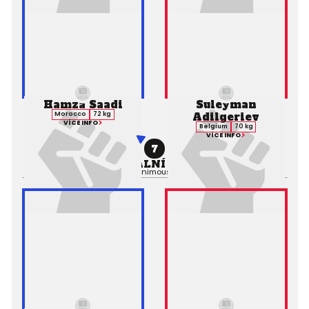
Hamza Saadi
Suleyman
Adilgeriev
Morocco
72 kg
VÍCE INFO
Belgium
70 kg
VÍCE INFO
7
PROFESIONÁLNÍ ZÁPAS MMA
Výsledek:
Decision (Unanimous), 3. kolo 3:00,
Rozhodčí: