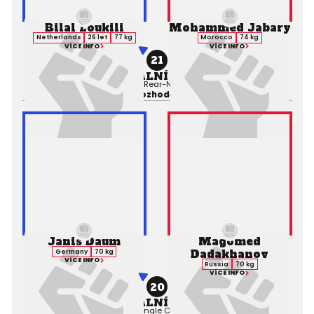
Bilal Loukili
Mohammed Jabary
Netherlands
26 let
77 kg
Morocco
74 kg
VÍCE INFO
VÍCE INFO
21
PROFESIONÁLNÍ ZÁPAS MMA
Výsledek:
Submission (Rear-Naked Choke), 1. kolo 2:04,
Rozhodčí:
Janis Daum
Magomed
Dadakhanov
Germany
70 kg
VÍCE INFO
Russia
70 kg
VÍCE INFO
20
PROFESIONÁLNÍ ZÁPAS MMA
Výsledek:
Submission (Triangle Choke), 1. kolo 1:55,
Rozhodčí: