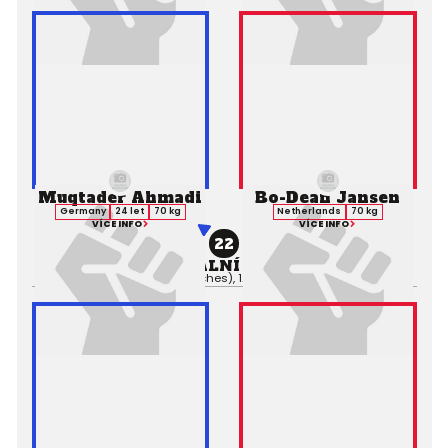
Muqtader Ahmadi
Bo-Dean Jansen
Germany
24 let
70 kg
Netherlands
70 kg
VÍCE INFO
VÍCE INFO
22
PROFESIONÁLNÍ ZÁPAS MMA
Výsledek:
TKO (Punches), 1. kolo 2:23,
Rozhodčí: