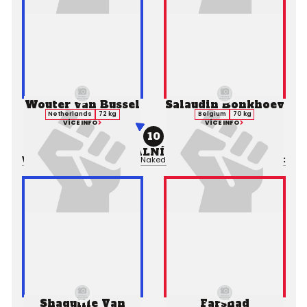
Wouter van Bussel
Salaudin Bonkhoev
Netherlands
72 kg
Belgium
70 kg
VÍCE INFO
VÍCE INFO
10
PROFESIONÁLNÍ ZÁPAS MMA
Výsledek:
Submission (Rear-Naked Choke), 1. kolo 2:14,
Rozhodčí:
Shaquille Van
Farshad