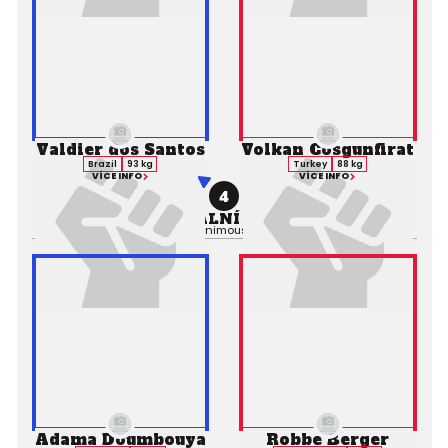
Valdier dos Santos
Volkan Cosgunfirat
Brazil
93 kg
Turkey
88 kg
VÍCE INFO
VÍCE INFO
4
PROFESIONÁLNÍ ZÁPAS MMA
Výsledek:
Decision (Unanimous), 3. kolo 3:00,
Rozhodčí:
Adama Doumbouya
Robbe Berger