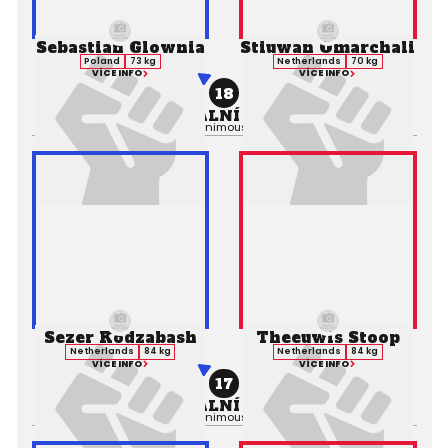
Sebastian Glownia
Stiuwan Omarchali
Poland
73 kg
Netherlands
70 kg
VÍCE INFO
VÍCE INFO
18
PROFESIONÁLNÍ ZÁPAS MMA
Výsledek:
Decision (Unanimous), 2. kolo 3:00,
Rozhodčí:
Sezer Kodzabash
Theeuwis Stoop
Netherlands
84 kg
Netherlands
84 kg
VÍCE INFO
VÍCE INFO
17
PROFESIONÁLNÍ ZÁPAS MMA
Výsledek:
Decision (Unanimous), 2. kolo 3:00,
Rozhodčí: