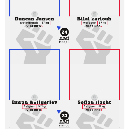
Duncan Jansen
Bilal Zariouh
Netherlands
87 kg
Morocco
87 kg
VÍCE INFO
VÍCE INFO
24
PROFESIONÁLNÍ ZÁPAS MMA
Výsledek:
TKO (Punches), 1. kolo 0:58,
Rozhodčí:
Imran Adilgeriev
Sofian Ilacht
Belgium
57 kg
Belgium
61 kg
VÍCE INFO
VÍCE INFO
23
PROFESIONÁLNÍ ZÁPAS MMA
Výsledek:
Decision (Unanimous), 2. kolo 3:00,
Rozhodčí: