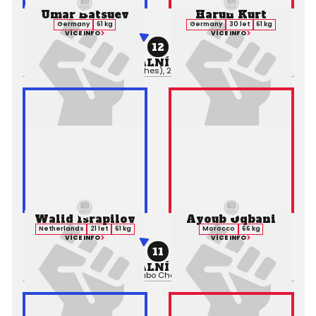
Umar Batsuev
Harun Kurt
Germany
61 kg
Germany
30 let
61 kg
VÍCE INFO
VÍCE INFO
12
PROFESIONÁLNÍ ZÁPAS MMA
Výsledek:
TKO (Punches), 2. kolo 0:45,
Rozhodčí:
Walid Israpilov
Ayoub Oqbani
Netherlands
21 let
61 kg
Morocco
66 kg
VÍCE INFO
VÍCE INFO
11
PROFESIONÁLNÍ ZÁPAS MMA
Výsledek:
Submission (Brabo Choke), 1. kolo 0:36,
Rozhodčí: