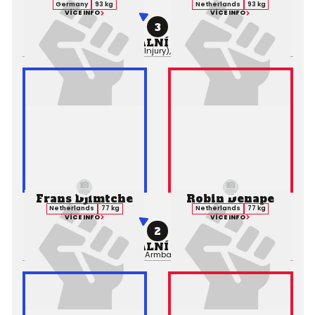
Germany
93 kg
Netherlands
93 kg
VÍCE INFO
VÍCE INFO
3
PROFESIONÁLNÍ ZÁPAS MMA
Výsledek:
TKO (Knee Injury), 1. kolo 1:58,
Rozhodčí:
Frans Djimtche
Robin Denape
Netherlands
77 kg
Netherlands
77 kg
VÍCE INFO
VÍCE INFO
2
PROFESIONÁLNÍ ZÁPAS MMA
Výsledek:
Submission (Armbar), 1. kolo 1:33,
Rozhodčí: