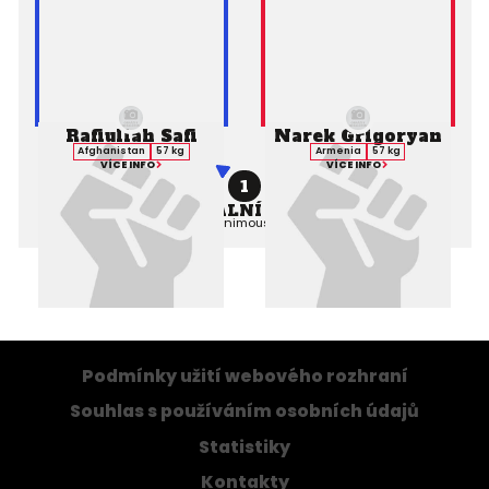
Rafiullah Safi
Narek Grigoryan
Afghanistan
57 kg
Armenia
57 kg
VÍCE INFO
VÍCE INFO
1
PROFESIONÁLNÍ ZÁPAS MMA
Výsledek:
Decision (Unanimous), 3. kolo 3:00,
Rozhodčí:
Podmínky užití webového rozhraní
Souhlas s používáním osobních údajů
Statistiky
Kontakty