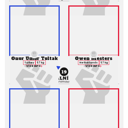
Onur Umur Tultak
Owen Mesters
Turkey
57 kg
Netherlands
57 kg
VÍCE INFO
VÍCE INFO
19
PROFESIONÁLNÍ ZÁPAS MMA
Výsledek:
Decision (Unanimous), 2. kolo 3:00,
Rozhodčí: