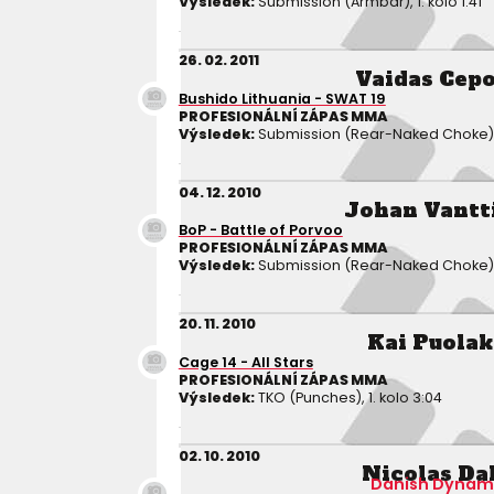
Výsledek:
Submission (Armbar), 1. kolo 1:41
26. 02. 2011
Vaidas Cep
Bushido Lithuania - SWAT 19
PROFESIONÁLNÍ ZÁPAS MMA
Výsledek:
Submission (Rear-Naked Choke), 1
04. 12. 2010
Johan Vantt
BoP - Battle of Porvoo
PROFESIONÁLNÍ ZÁPAS MMA
Výsledek:
Submission (Rear-Naked Choke), 1
20. 11. 2010
Kai Puola
Cage 14 - All Stars
PROFESIONÁLNÍ ZÁPAS MMA
Výsledek:
TKO (Punches), 1. kolo 3:04
02. 10. 2010
Nicolas Da
Danish Dynam