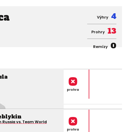
ca
4
Výhry
13
Prohry
0
Remízy
ula
prohra
eblykin
 Russia vs. Team World
prohra