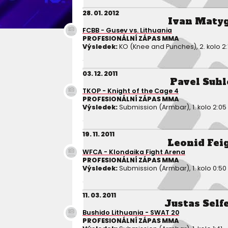
28. 01. 2012
Ivan Maty
FCBB - Gusev vs. Lithuania
PROFESIONÁLNÍ ZÁPAS MMA
Výsledek:
KO (Knee and Punches), 2. kolo 2:
03. 12. 2011
Pavel Suhl
TKOP - Knight of the Cage 4
PROFESIONÁLNÍ ZÁPAS MMA
Výsledek:
Submission (Armbar), 1. kolo 2:05
19. 11. 2011
Leonid Fei
WFCA - Klondaika Fight Arena
PROFESIONÁLNÍ ZÁPAS MMA
Výsledek:
Submission (Armbar), 1. kolo 0:50
11. 03. 2011
Justas Self
Bushido Lithuania - SWAT 20
PROFESIONÁLNÍ ZÁPAS MMA