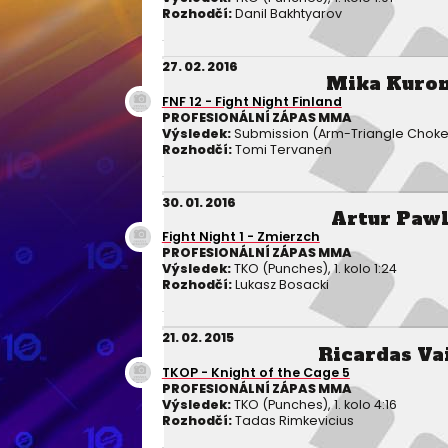
Rozhodčí:
Danil Bakhtyarov
27. 02. 2016
Mika Kuro
FNF 12 - Fight Night Finland
PROFESIONÁLNÍ ZÁPAS MMA
Výsledek:
Submission (Arm-Triangle Choke), 
Rozhodčí:
Tomi Tervanen
30. 01. 2016
Artur Paw
Fight Night 1 - Zmierzch
PROFESIONÁLNÍ ZÁPAS MMA
Výsledek:
TKO (Punches), 1. kolo 1:24
Rozhodčí:
Lukasz Bosacki
21. 02. 2015
Ricardas Va
TKOP - Knight of the Cage 5
PROFESIONÁLNÍ ZÁPAS MMA
Výsledek:
TKO (Punches), 1. kolo 4:16
Rozhodčí:
Tadas Rimkevicius