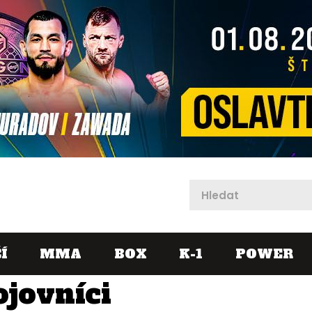
X
Í
MMA
BOX
K-1
POWER
ojovníci