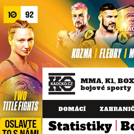
MMA, K1, BO
bojové sporty
DOMÁCÍ
ZAHRANIČ
Statistiky
B