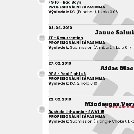
FG 16 - Bad Boys
PROFESIONÁLNÍ ZÁPAS MMA
Výsledek:
KO (Punches), 1. kolo 0:06
03. 04. 2010
Janne Salm
TF - Resurrection
PROFESIONÁLNÍ ZÁPAS MMA
Výsledek:
Submission (Armbar), 1. kolo 0:17
27. 02. 2010
Aidas Mac
RF 8 - Real Fights 8
PROFESIONÁLNÍ ZÁPAS MMA
Výsledek:
KO, 2. kolo 0:10
22. 02. 2010
Mindaugas Ver
Silent Assasi
Bushido Lithuania - SWAT 15
PROFESIONÁLNÍ ZÁPAS MMA
Výsledek:
Submission (Triangle Choke), 1. k