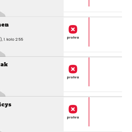
nen
prohra
1. kolo 2:55
lak
prohra
icys
prohra