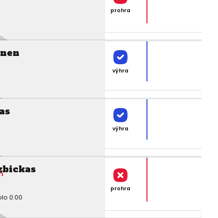
prohra
inen
výhra
as
výhra
zbickas
n
prohra
olo 0:00