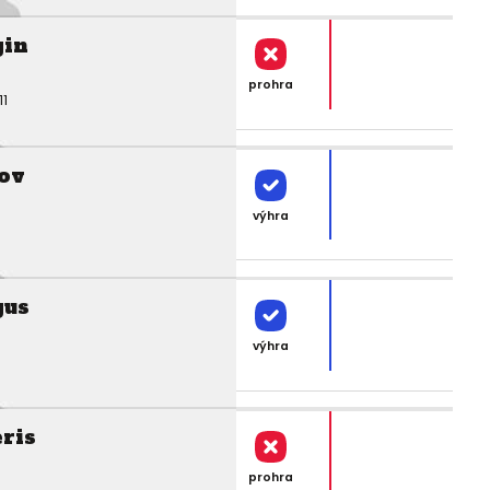
gin
prohra
11
ov
výhra
gus
výhra
eris
prohra