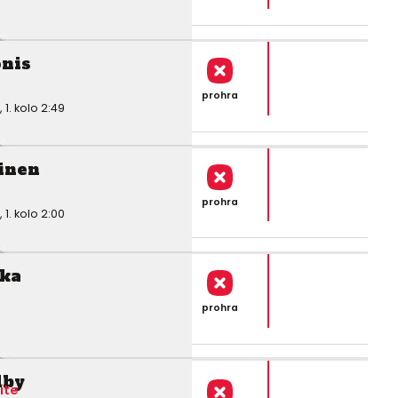
onis
prohra
. kolo 2:49
inen
prohra
. kolo 2:00
kka
prohra
lby
ite