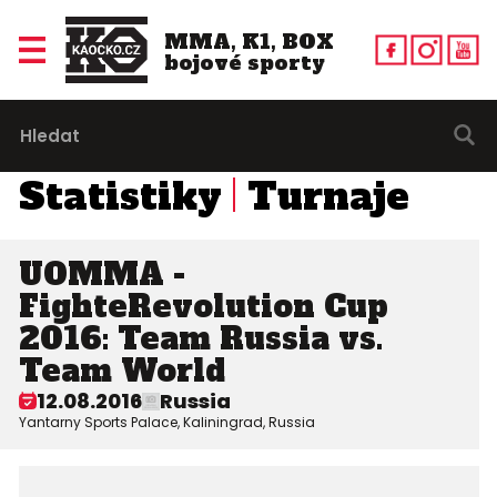
MMA, K1, BOX
bojové sporty
Statistiky
Turnaje
UOMMA -
FighteRevolution Cup
2016: Team Russia vs.
Team World
12.08.2016
Russia
Yantarny Sports Palace, Kaliningrad, Russia