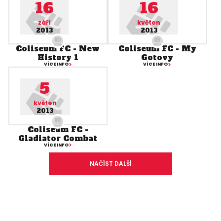
16
16
září
květen
2013
2013
Coliseum FC - New
Coliseum FC - My
History 1
Gotovy
VÍCE INFO
VÍCE INFO
5
květen
2013
Coliseum FC -
Gladiator Combat
VÍCE INFO
NAČÍST DALŠÍ