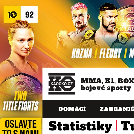
MMA, K1, BO
bojové sporty
DOMÁCÍ
ZAHRANIČ
Statistiky
T