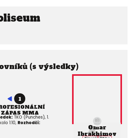
oliseum
ovníků (s výsledky)
1
ROFESIONÁLNÍ
ZÁPAS MMA
ledek:
TKO (Punches), 1.
kolo 1:10,
Rozhodčí:
Omar
Ibrakhimov