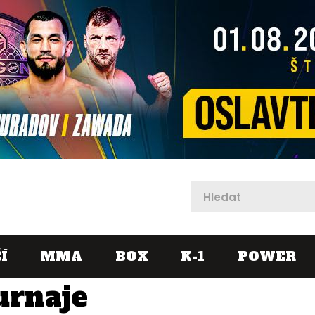
X
Í
MMA
BOX
K-1
POWER
urnaje