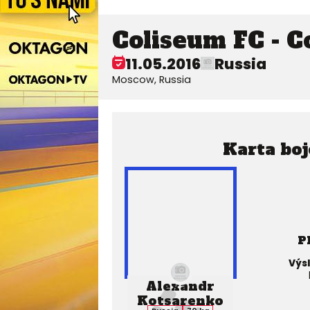
Coliseum FC - C
11.05.2016
Russia
Moscow, Russia
Karta boj
P
Výs
Alexandr
Kotsarenko