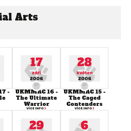
al Arts
17
28
září
květen
2006
2006
7 -
UKMMAC 16 -
UKMMAC 15 -
le
The Ultimate
The Caged
Warrior
Contenders
VÍCE INFO
VÍCE INFO
29
6