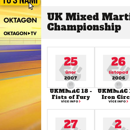
UK Mixed Marti
Championship
25
26
únor
listopad
2007
2006
UKMMAC 18 -
UKMMAC 1
Fists of Fury
Iron Circ
VÍCE INFO
VÍCE INFO
27
2