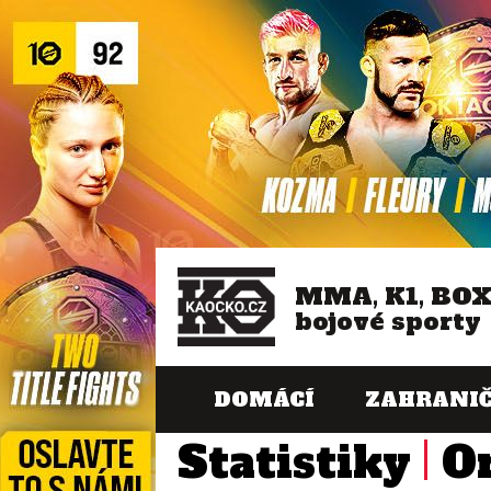
MMA, K1, BO
bojové sporty
DOMÁCÍ
ZAHRANIČ
Statistiky
O