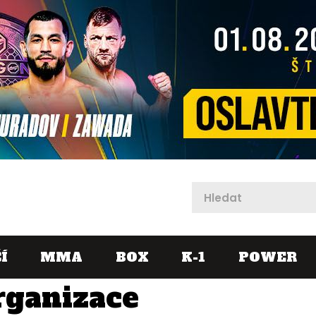
X
Í
MMA
BOX
K-1
POWER
rganizace