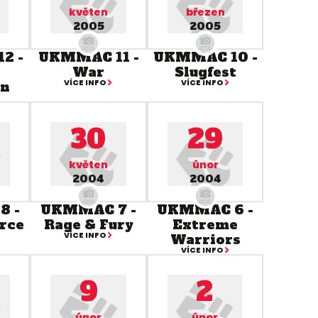
květen
březen
2005
2005
2 -
UKMMAC 11 -
UKMMAC 10 -
War
Slugfest
VÍCE INFO
VÍCE INFO
wn
30
29
květen
únor
2004
2004
8 -
UKMMAC 7 -
UKMMAC 6 -
orce
Rage & Fury
Extreme
VÍCE INFO
Warriors
VÍCE INFO
9
2
únor
únor