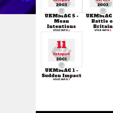
2003
2003
UKMMAC 5 -
UKMMAC 
Mean
Battle o
Intentions
Britain
VÍCE INFO
VÍCE INFO
11
listopad
2001
UKMMAC 1 -
Sudden Impact
VÍCE INFO