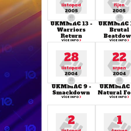
listopad
říjen
2005
2005
UKMMAC 13 -
UKMMAC 1
Warriors
Brutal
Return
Beatdo
VÍCE INFO
VÍCE INFO
28
22
listopad
srpen
2004
2004
UKMMAC 9 -
UKMMAC 
Smackdown
Natural F
VÍCE INFO
VÍCE INFO
2
1
listopad
červen