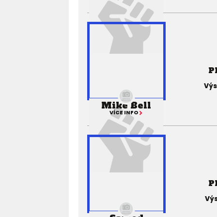
P
Výs
Mike Bell
VÍCE INFO
P
Výs