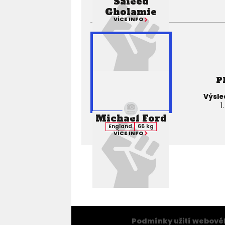
Saieed
Gholamie
VÍCE INFO
P
Výsle
1
Michael Ford
England
66 kg
VÍCE INFO
Podmínky užití webové