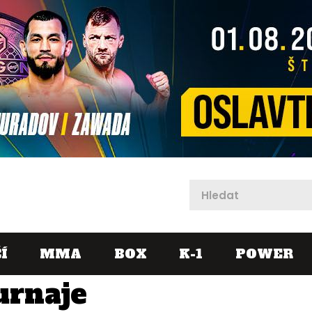
X
Í
MMA
BOX
K-1
POWER
urnaje