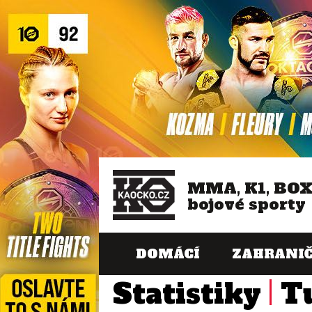
MMA, K1, BO
bojové sporty
DOMÁCÍ
ZAHRANIČ
Statistiky
T