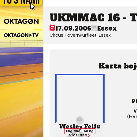
UKMMAC 16 - T
17.09.2006
Essex
Circus TavernPurfleet, Essex
Karta boj
P
V
(Fore
Wesley Felix
England
68 kg
VÍCE INFO