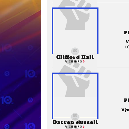
P
V
(G
Clifford Hall
VÍCE INFO
P
Výs
Darren Russell
VÍCE INFO