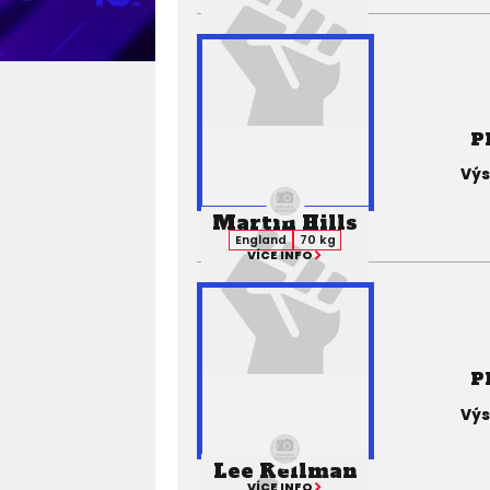
P
Výs
Martin Hills
England
70 kg
VÍCE INFO
P
Výs
Lee Kellman
VÍCE INFO