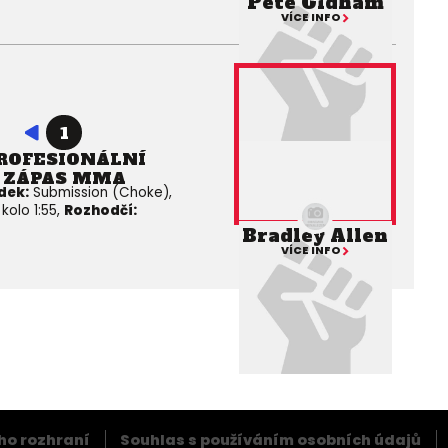
Pete Oldham
VÍCE INFO
1
ROFESIONÁLNÍ
ZÁPAS MMA
dek:
Submission (Choke),
. kolo 1:55,
Rozhodčí:
Bradley Allen
VÍCE INFO
ho rozhraní
Souhlas s používáním osobních údajů