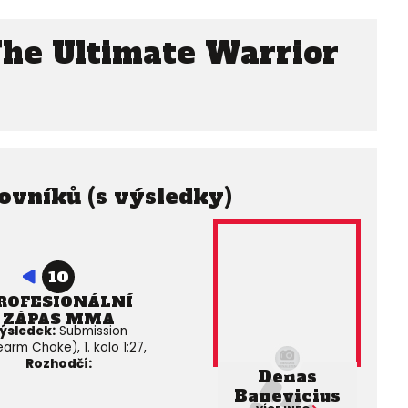
he Ultimate Warrior
ovníků (s výsledky)
10
ROFESIONÁLNÍ
ZÁPAS MMA
ýsledek:
Submission
arm Choke), 1. kolo 1:27,
Rozhodčí:
Denas
Banevicius