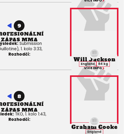
VÍCE INFO
9
ROFESIONÁLNÍ
ZÁPAS MMA
ýsledek:
Submission
uillotine), 1. kolo 3:33,
Rozhodčí:
Will Jackson
England
84 kg
VÍCE INFO
8
ROFESIONÁLNÍ
ZÁPAS MMA
ledek:
TKO, 1. kolo 1:43,
Rozhodčí:
Graham Cooke
England