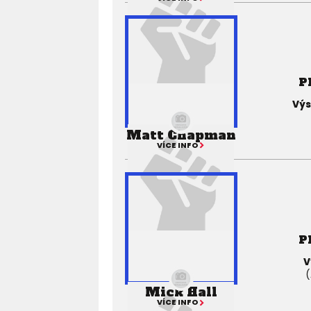
P
Výs
Matt Chapman
VÍCE INFO
P
V
(
Mick Hall
VÍCE INFO