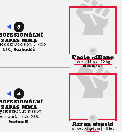
5
ROFESIONÁLNÍ
ZÁPAS MMA
ledek:
Decision, 3. kolo
5:00,
Rozhodčí:
Paolo Milano
Italy
46 let
70 kg
VÍCE INFO
4
ROFESIONÁLNÍ
ZÁPAS MMA
ýsledek:
Submission
Armbar), 1. kolo 2:06,
Rozhodčí:
Azran Quasid
United Kingdom
40 let