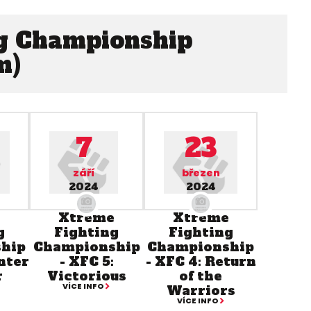
g Championship
m)
7
23
září
březen
2024
2024
e
Xtreme
Xtreme
g
Fighting
Fighting
hip
Championship
Championship
nter
- XFC 5:
- XFC 4: Return
r
Victorious
of the
VÍCE INFO
Warriors
VÍCE INFO