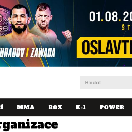
X
Í
MMA
BOX
K-1
POWER
rganizace