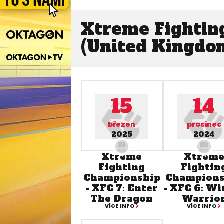
Xtreme Fightin
(United Kingdo
15
14
březen
prosinec
2025
2024
Xtreme
Xtrem
Fighting
Fightin
Championship
Champions
- XFC 7: Enter
- XFC 6: Wi
The Dragon
Warrio
VÍCE INFO
VÍCE INFO