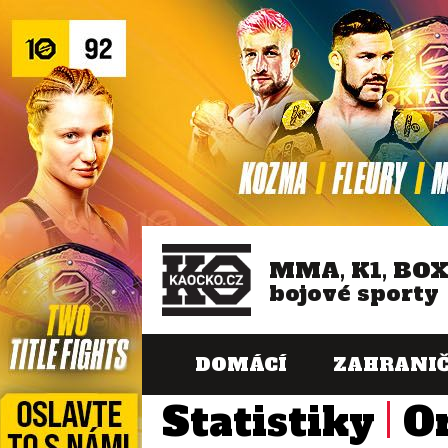
MMA, K1, BO
bojové sporty
DOMÁCÍ
ZAHRANIČ
Statistiky
O