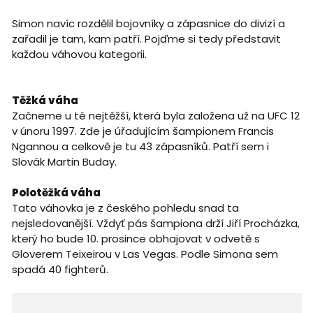
Simon navíc rozdělil bojovníky a zápasnice do divizí a
zařadil je tam, kam patří. Pojďme si tedy představit
každou váhovou kategorii.
Těžká váha
Začneme u té nejtěžší, která byla založena už na UFC 12
v únoru 1997. Zde je úřadujícím šampionem Francis
Ngannou a celkově je tu 43 zápasníků. Patří sem i
Slovák Martin Buday.
Polotěžká váha
Tato váhovka je z českého pohledu snad ta
nejsledovanější. Vždyť pás šampiona drží Jiří Procházka,
který ho bude 10. prosince obhajovat v odvetě s
Gloverem Teixeirou v Las Vegas. Podle Simona sem
spadá 40 fighterů.