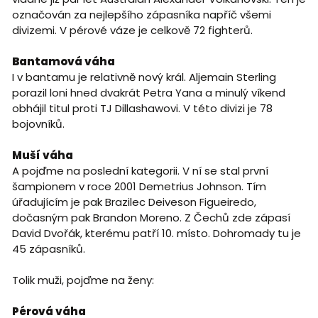
označován za nejlepšího zápasníka napříč všemi
divizemi. V pérové váze je celkově 72 fighterů.
Bantamová váha
I v bantamu je relativně nový král. Aljemain Sterling
porazil loni hned dvakrát Petra Yana a minulý víkend
obhájil titul proti TJ Dillashawovi. V této divizi je 78
bojovníků.
Muší váha
A pojďme na poslední kategorii. V ní se stal první
šampionem v roce 2001 Demetrius Johnson. Tím
úřadujícím je pak Brazilec Deiveson Figueiredo,
dočasným pak Brandon Moreno. Z Čechů zde zápasí
David Dvořák, kterému patří 10. místo. Dohromady tu je
45 zápasníků.
Tolik muži, pojďme na ženy:
Pérová váha