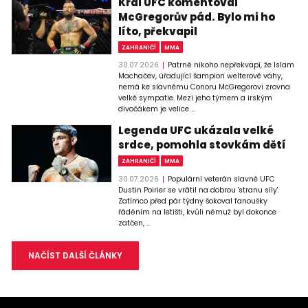
Král UFC komentoval
McGregorův pád. Bylo mi ho
líto, překvapil
ZAHRANIČÍ
MMA
30.07.2026
Patrně nikoho nepřekvapí, že Islam
Machačev, úřadující šampion welterové váhy,
nemá ke slavnému Conoru McGregorovi zrovna
velké sympatie. Mezi jeho týmem a irským
divočákem je velice ...
Legenda UFC ukázala velké
srdce, pomohla stovkám dětí
ZAHRANIČÍ
MMA
30.07.2026
Populární veterán slavné UFC
Dustin Poirier se vrátil na dobrou 'stranu síly'.
Zatímco před pár týdny šokoval fanoušky
řáděním na letišti, kvůli němuž byl dokonce
zatčen, ...
NAČÍST DALŠÍ ČLÁNKY