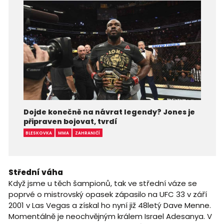
Dojde konečně na návrat legendy? Jones je
připraven bojovat, tvrdí
BLESKOVKA
MMA
ZAHRANIČÍ
Střední váha
Když jsme u těch šampionů, tak ve střední váze se
poprvé o mistrovský opasek zápasilo na UFC 33 v září
2001 v Las Vegas a získal ho nyní již 48letý Dave Menne.
Momentálně je neochvějným králem Israel Adesanya. V