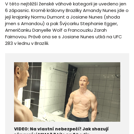
V této nejtěžší ženské váhové kategorii je uvedeno jen
6 zápasnic. Kromě královny Brazilky Amandy Nunes jde o
její krajanky Normu Dumont a Josiane Nunes (shoda
jmen s Amandou) a pak Švýcarku Stephanie Egger,
Američanku Danyelle Wolf a Francouzku Zarah
Fairnovou. Právě ona se s Josiane Nunes utká na UFC
283 v lednu v Brazílii.
VIDEO: Na vlastní nebezpečí! Jak shazují