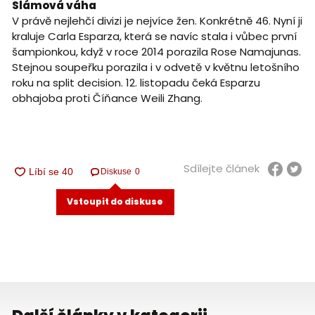
Slámová váha
V právě nejlehčí divizi je nejvíce žen. Konkrétně 46. Nyní ji
kraluje Carla Esparza, která se navíc stala i vůbec první
šampionkou, když v roce 2014 porazila Rose Namajunas.
Stejnou soupeřku porazila i v odvetě v květnu letošního
roku na split decision. 12. listopadu čeká Esparzu
obhajoba proti Číňance Weili Zhang.
Sdílejte článek
Diskuse
0
Vstoupit do diskuse