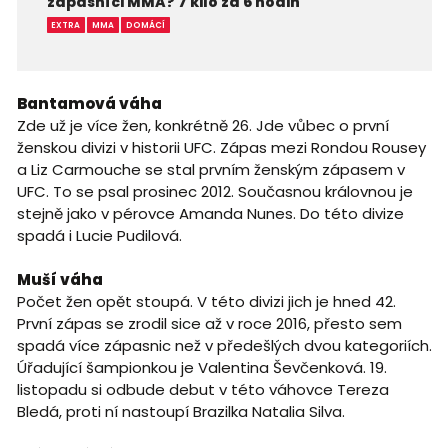
zápasníci MMA? 7 kilo za 6 hodin
EXTRA
MMA
DOMÁCÍ
Bantamová váha
Zde už je více žen, konkrétně 26. Jde vůbec o první
ženskou divizi v historii UFC. Zápas mezi Rondou Rousey
a Liz Carmouche se stal prvním ženským zápasem v
UFC. To se psal prosinec 2012. Současnou královnou je
stejně jako v pérovce Amanda Nunes. Do této divize
spadá i Lucie Pudilová.
Muší váha
Počet žen opět stoupá. V této divizi jich je hned 42.
První zápas se zrodil sice až v roce 2016, přesto sem
spadá více zápasnic než v předešlých dvou kategoriích.
Úřadující šampionkou je Valentina Ševčenková. 19.
listopadu si odbude debut v této váhovce Tereza
Bledá, proti ní nastoupí Brazilka Natalia Silva.