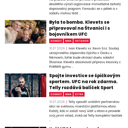
desátého výročí organizace mimořádně bohatý
doprovodný program. Fanoušci se v pátek a v
sobotu mohou těšit ...
Byla to bomba. Klevets se
připravoval na Štvanici i s
bojovníkem UFC
DOMÁCÍ
MMA
OKTAGON
31.07.2026
Ivan Klevets vs. Kevin Enz. Souboj
ukrajinského zápasníka žijícího v Česku s
Němcem, tohle bude otvírací duelu sobotní
Štvanice. Klevets absolvoval přípravu klasicky c
PriMMAt gymu ...
Spojte investice se špičkovým
sportem. UFC na rok zdarma.
Telly rozdává balíček Sport
DOMÁCÍ
MMA
EXTRA
31.07.2026
Telly spouští unikátní partnerskou
akci se světovou investiční platformou etoro.
Každý, kdo si založí nový účet u etoro a provede
svůj první vklad, získá od Telly kompletní balíček
...