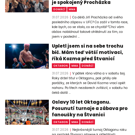
je spokojený Procházka
DOMÁCÍ
MMA
31.07.2026
Co dělá Jiří Procházka od svého
posledního zápasu v UFC? Co zažil v tomto roce,
kde bych, co se stalo, co se chystá? "Chci vám
občas nabídnout takové ohlédnutí za tím, co
jsem v poslední ...
Upletl jsem si na sebe trochu
bič. Mám teď větší motivaci,
říká Kozma před Štvanicí
OKTAGON
MMA
DOMÁCÍ
31.07.2026
V pátek ráno váha a v sobotu boj.
Roky držel titul v Oktagonu, pak přišly ale
porážky, ze kterých se David Kozma vrací opět
nahoru. Po třech nezdarech zvítězil, v sobotu ho
čeká další ...
Oslavy 10 let Oktagonu.
Posunutí turnaje a zábava pro
fanoušky na Štvanici
OKTAGON
MMA
DOMÁCÍ
31.07.2026
Nejkrásnější turnaj Oktagonu roku
na pražské Štvanici přinese k příležitosti