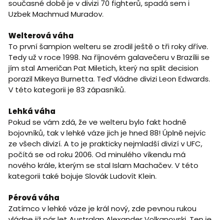
současné době je v divizi 70 fighterů, spadá sem i
Uzbek Machmud Muradov.
Welterová váha
To první šampion welteru se zrodil ještě o tři roky dříve.
Tedy už v roce 1998. Na říjnovém galavečeru v Brazílii se
jím stal Američan Pat Miletich, který na split decision
porazil Mikeya Burnetta. Teď vládne divizi Leon Edwards.
V této kategorii je 83 zápasníků.
Lehká váha
Pokud se vám zdá, že ve welteru bylo fakt hodně
bojovníků, tak v lehké váze jich je hned 88! Úplně nejvíc
ze všech divizí. A to je prakticky nejmladší divizí v UFC,
počítá se od roku 2006. Od minulého víkendu má
nového krále, kterým se stal Islam Machačev. V této
kategorii také bojuje Slovák Ludovít Klein.
Pérová váha
Zatímco v lehké váze je král nový, zde pevnou rukou
vládne již pár let Australan Alexander Volkanovski. Ten je