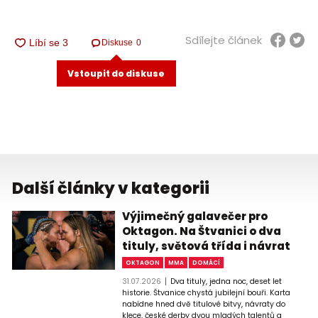
Sdílejte článek
Diskuse
0
Vstoupit do diskuse
Další články v kategorii
Výjimečný galavečer pro
Oktagon. Na Štvanici o dva
tituly, světová třída i návrat
OKTAGON
MMA
DOMÁCÍ
31.07.2026
Dva tituly, jedna noc, deset let
historie. Štvanice chystá jubilejní bouři. Karta
nabídne hned dvě titulové bitvy, návraty do
klece, české derby dvou mladých talentů a