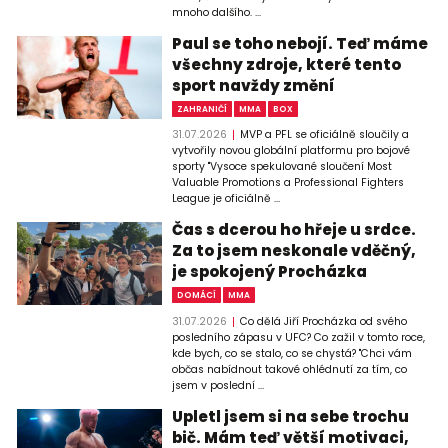
mnoho dalšího. ...
Paul se toho nebojí. Teď máme
všechny zdroje, které tento
sport navždy změní
ZAHRANIČÍ
MMA
BOX
31.07.2026
MVP a PFL se oficiálně sloučily a
vytvořily novou globální platformu pro bojové
sporty "Vysoce spekulované sloučení Most
Valuable Promotions a Professional Fighters
League je oficiálně ...
Čas s dcerou ho hřeje u srdce.
Za to jsem neskonale vděčný,
je spokojený Procházka
DOMÁCÍ
MMA
31.07.2026
Co dělá Jiří Procházka od svého
posledního zápasu v UFC? Co zažil v tomto roce,
kde bych, co se stalo, co se chystá? "Chci vám
občas nabídnout takové ohlédnutí za tím, co
jsem v poslední ...
Upletl jsem si na sebe trochu
bič. Mám teď větší motivaci,