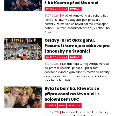
říká Kozma před Štvanicí
OKTAGON
MMA
DOMÁCÍ
31.07.2026
V pátek ráno váha a v sobotu boj.
Roky držel titul v Oktagonu, pak přišly ale
porážky, ze kterých se David Kozma vrací opět
nahoru. Po třech nezdarech zvítězil, v sobotu ho
čeká další ...
Oslavy 10 let Oktagonu.
Posunutí turnaje a zábava pro
fanoušky na Štvanici
OKTAGON
MMA
DOMÁCÍ
31.07.2026
Nejkrásnější turnaj Oktagonu roku
na pražské Štvanici přinese k příležitosti
desátého výročí organizace mimořádně bohatý
doprovodný program. Fanoušci se v pátek a v
sobotu mohou těšit ...
Byla to bomba. Klevets se
připravoval na Štvanici i s
bojovníkem UFC
DOMÁCÍ
MMA
OKTAGON
31.07.2026
Ivan Klevets vs. Kevin Enz. Souboj