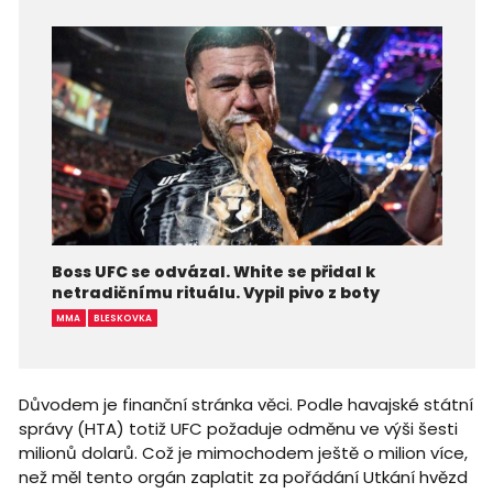
Boss UFC se odvázal. White se přidal k
netradičnímu rituálu. Vypil pivo z boty
MMA
BLESKOVKA
Důvodem je finanční stránka věci. Podle havajské státní
správy (HTA) totiž UFC požaduje odměnu ve výši šesti
milionů dolarů. Což je mimochodem ještě o milion více,
než měl tento orgán zaplatit za pořádání Utkání hvězd