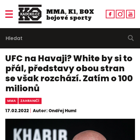
MMA, K1, BOX
bojové sporty
UFC na Havaji? White by si to
přál, představy obou stran
se však rozchází. Zatím o 100
milionů
MMA
ZAHRANIČÍ
17.02.2022
Autor: Ondřej Huml