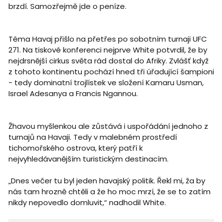
brzdí. Samozřejmě jde o peníze.
Téma Havaj přišlo na přetřes po sobotním turnaji UFC
271. Na tiskové konferenci nejprve White potvrdil, že by
nejdrsnější cirkus světa rád dostal do Afriky. Zvlášť když
z tohoto kontinentu pochází hned tři úřadující šampioni
- tedy dominatní trojlístek ve složení Kamaru Usman,
Israel Adesanya a Francis Ngannou.
Žhavou myšlenkou ale zůstává i uspořádání jednoho z
turnajů na Havaji. Tedy v malebném prostředí
tichomořského ostrova, který patří k
nejvyhledávanějším turistickým destinacím.
„Dnes večer tu byl jeden havajský politik. Řekl mi, ža by
nás tam hrozně chtěli a že ho moc mrzí, že se to zatím
nikdy nepovedlo domluvit,“ nadhodil White.