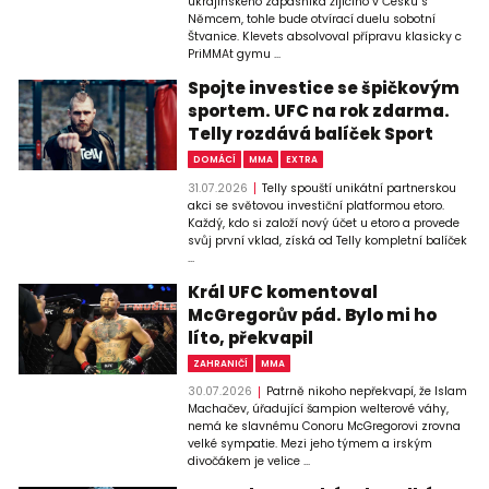
ukrajinského zápasníka žijícího v Česku s
Němcem, tohle bude otvírací duelu sobotní
Štvanice. Klevets absolvoval přípravu klasicky c
PriMMAt gymu ...
Spojte investice se špičkovým
sportem. UFC na rok zdarma.
Telly rozdává balíček Sport
DOMÁCÍ
MMA
EXTRA
31.07.2026
Telly spouští unikátní partnerskou
akci se světovou investiční platformou etoro.
Každý, kdo si založí nový účet u etoro a provede
svůj první vklad, získá od Telly kompletní balíček
...
Král UFC komentoval
McGregorův pád. Bylo mi ho
líto, překvapil
ZAHRANIČÍ
MMA
30.07.2026
Patrně nikoho nepřekvapí, že Islam
Machačev, úřadující šampion welterové váhy,
nemá ke slavnému Conoru McGregorovi zrovna
velké sympatie. Mezi jeho týmem a irským
divočákem je velice ...