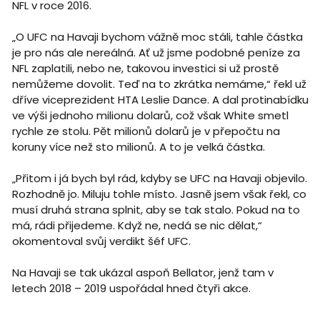
NFL v roce 2016.
„O UFC na Havaji bychom vážně moc stáli, tahle částka
je pro nás ale nereálná. Ať už jsme podobné peníze za
NFL zaplatili, nebo ne, takovou investici si už prostě
nemůžeme dovolit. Teď na to zkrátka nemáme,“ řekl už
dříve viceprezident HTA Leslie Dance. A dal protinabídku
ve výši jednoho milionu dolarů, což však White smetl
rychle ze stolu. Pět milionů dolarů je v přepočtu na
koruny více než sto milionů. A to je velká částka.
„Přitom i já bych byl rád, kdyby se UFC na Havaji objevilo.
Rozhodně jo. Miluju tohle místo. Jasně jsem však řekl, co
musí druhá strana splnit, aby se tak stalo. Pokud na to
má, rádi přijedeme. Když ne, nedá se nic dělat,“
okomentoval svůj verdikt šéf UFC.
Na Havaji se tak ukázal aspoň Bellator, jenž tam v
letech 2018 – 2019 uspořádal hned čtyři akce.