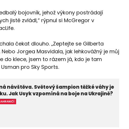
nedbalý bojovník, jehož výkony postrádají
h jistě zvládl,“ rýpnul si McGregor v
cLife.
ala čekat dlouho. „Zeptejte se Gilberta
 Nebo Jorgea Masvidala, jak lehkovážný je můj
e do klece, jsem to rázem já, kdo je tam
l Usman pro Sky Sports.
á návštěva. Světový šampion těžké váhy je
ku. Jak Usyk vzpomíná na boje na Ukrajině?
ZAHRANIČÍ