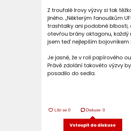
Z troufalé Irovy výzvy si tak těž
jiného. „Některým fanouškům UF
trashtalky ani podobné blbosti, 
otevřou brány oktagonu, každý 
jsem teď nejlepším bojovníkem 
Je jasné, že v roli papírového o
Právě zdolání takovéto výzvy by 
posadilo do sedla.
Diskuse
0
Vstoupit do diskuse