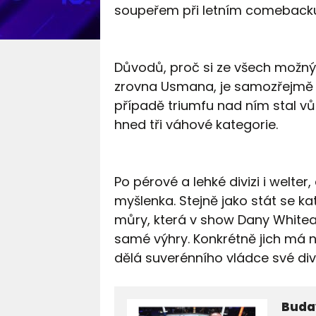
soupeřem při letním comebacku
Důvodů, proč si ze všech možnýc
zrovna Usmana, je samozřejmě ví
případě triumfu nad ním stal v
hned tři váhové kategorie.
Po pérové a lehké divizi i welte
myšlenka. Stejně jako stát se ka
můry, která v show Dany Whitea 
samé výhry. Konkrétně jich má 
dělá suverénního vládce své divi
Buday