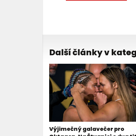
Další články v kateg
Výjimečný galavečer pro