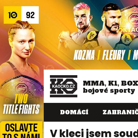
MMA, K1, BO
bojové sporty
DOMÁCÍ
ZAHRANIČ
V kleci jsem sou