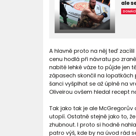
ale s
DOMÁC
A hlavně proto na něj teď zacíli
cenu hodlá při návratu po zraněn
nabité lehké váze to půjde jen t
zápasech skončil na lopatkách p
šanci vyšplhat se až úplně na v
Oliveirou ovšem hledal recept na
Tak jako tak je ale McGregorův da
utopií. Ostatně stejně jako to, 
zhubnout. I proto si hodně nahl
patro výš, kde by na úvod rád 