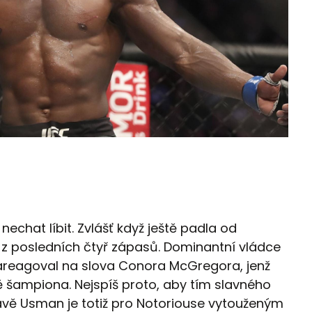
 nechat líbit. Zvlášť když ještě padla od
ný z posledních čtyř zápasů. Dominantní vládce
reagoval na slova Conora McGregora, jenž
 šampiona. Nejspíš proto, aby tím slavného
Právě Usman je totiž pro Notoriouse vytouženým