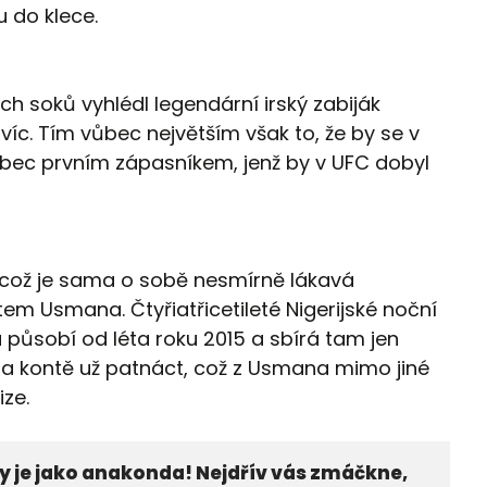
 do klece.
h soků vyhlédl legendární irský zabiják
c. Tím vůbec největším však to, že by se v
ůbec prvním zápasníkem, jenž by v UFC dobyl
r, což je sama o sobě nesmírně lákavá
tem Usmana. Čtyřiatřicetileté Nigerijské noční
působí od léta roku 2015 a sbírá tam jen
na kontě už patnáct, což z Usmana mimo jiné
ze.
 je jako anakonda! Nejdřív vás zmáčkne,