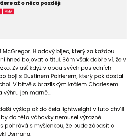
ežere až o něco později
Í
MMA
l i McGregor. Hladový bijec, který za každou
í hned bojovat o titul. Sám však dobře ví, že v
ěžko. Zvlášť když v obou svých posledních
o boji s Dustinem Poirierem, který pak dostal
rchol. V bitvě s brazilským králem Charlesem
 výhru jen marně...
lší výšlap až do čela lightweight v tuto chvíli
že by do této váhovky nemusel výrazně
as pohrává s myšlenkou, že bude zápasit o
sekl Usmana.