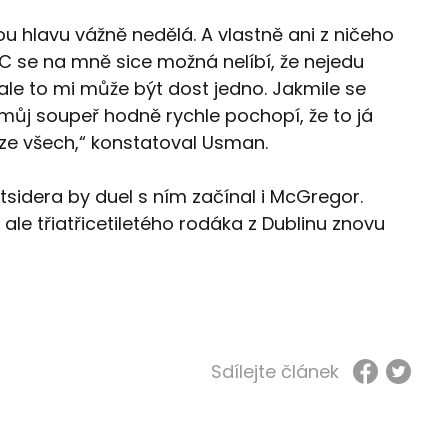
kou hlavu vážně nedělá. A vlastně ani z ničeho
C se na mně sice možná nelíbí, že nejedu
ale to mi může být dost jedno. Jakmile se
můj soupeř hodně rychle pochopí, že to já
ze všech,“ konstatoval Usman.
utsidera by duel s ním začínal i McGregor.
ale třiatřicetiletého rodáka z Dublinu znovu
Sdílejte článek