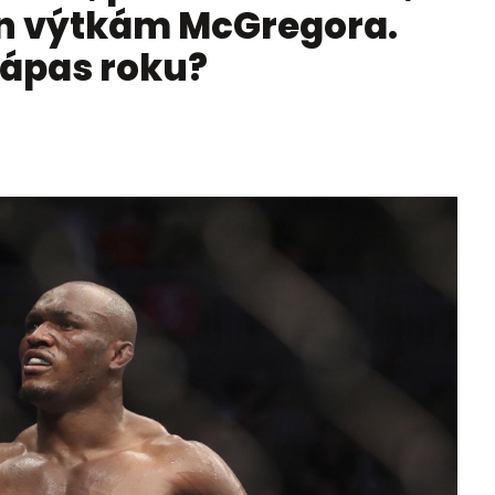
n výtkám McGregora.
zápas roku?