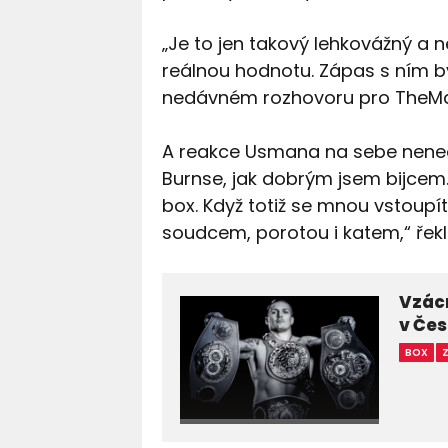
„Je to jen takový lehkovážný a 
reálnou hodnotu. Zápas s ním byc
nedávném rozhovoru pro TheMa
A reakce Usmana na sebe nenech
Burnse, jak dobrým jsem bijcem.
box. Když totiž se mnou vstoupít
soudcem, porotou i katem,“ řek
Vzácn
v Čes
BOX