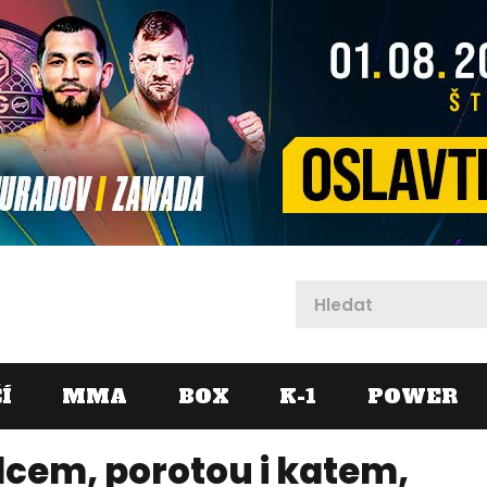
X
Í
MMA
BOX
K-1
POWER
dcem, porotou i katem,