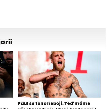
orii
Paul se toho nebojí. Teď máme