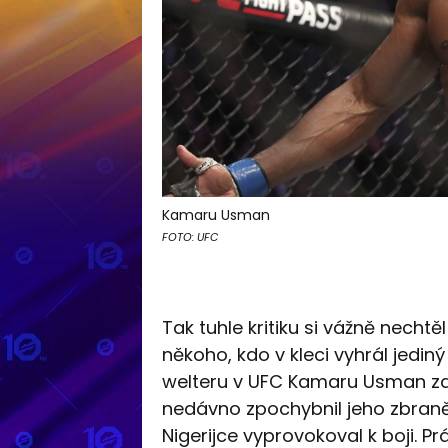
Kamaru Usman
FOTO: UFC
Tak tuhle kritiku si vážně nechtěl
někoho, kdo v kleci vyhrál jedi
welteru v UFC Kamaru Usman za
nedávno zpochybnil jeho zbraně
Nigerijce vyprovokoval k boji. 