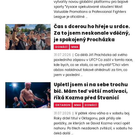
vytvořily novou globální platformu pro bojové
sporty "Vysoce spekulované sloučení Most
Valuable Promotions a Professional Fighters
League je oficiálně ...
Čas s dcerou ho hřeje u srdce.
Za to jsem neskonale vděčný,
je spokojený Procházka
DOMÁCÍ
MMA
31.07.2026
Co dělá Jiří Procházka od svého
posledního zápasu v UFC? Co zažil v tomto roce,
kde bych, co se stalo, co se chystá? "Chci vám
občas nabídnout takové ohlédnutí za tím, co
jsem v poslední ...
Upletl jsem si na sebe trochu
bič. Mám teď větší motivaci,
říká Kozma před Štvanicí
OKTAGON
MMA
DOMÁCÍ
31.07.2026
V pátek ráno váha a v sobotu boj.
Roky držel titul v Oktagonu, pak přišly ale
porážky, ze kterých se David Kozma vrací opět
nahoru. Po třech nezdarech zvítězil, v sobotu ho
čeká další ...