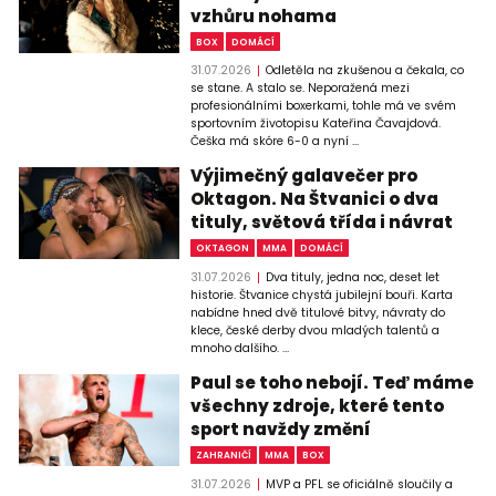
vzhůru nohama
BOX
DOMÁCÍ
31.07.2026
Odletěla na zkušenou a čekala, co
se stane. A stalo se. Neporažená mezi
profesionálními boxerkami, tohle má ve svém
sportovním životopisu Kateřina Čavajdová.
Češka má skóre 6-0 a nyní ...
Výjimečný galavečer pro
Oktagon. Na Štvanici o dva
tituly, světová třída i návrat
OKTAGON
MMA
DOMÁCÍ
31.07.2026
Dva tituly, jedna noc, deset let
historie. Štvanice chystá jubilejní bouři. Karta
nabídne hned dvě titulové bitvy, návraty do
klece, české derby dvou mladých talentů a
mnoho dalšího. ...
Paul se toho nebojí. Teď máme
všechny zdroje, které tento
sport navždy změní
ZAHRANIČÍ
MMA
BOX
31.07.2026
MVP a PFL se oficiálně sloučily a