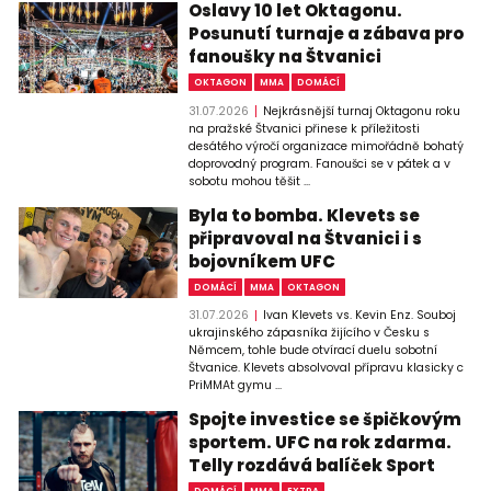
Oslavy 10 let Oktagonu.
Posunutí turnaje a zábava pro
fanoušky na Štvanici
OKTAGON
MMA
DOMÁCÍ
31.07.2026
Nejkrásnější turnaj Oktagonu roku
na pražské Štvanici přinese k příležitosti
desátého výročí organizace mimořádně bohatý
doprovodný program. Fanoušci se v pátek a v
sobotu mohou těšit ...
Byla to bomba. Klevets se
připravoval na Štvanici i s
bojovníkem UFC
DOMÁCÍ
MMA
OKTAGON
31.07.2026
Ivan Klevets vs. Kevin Enz. Souboj
ukrajinského zápasníka žijícího v Česku s
Němcem, tohle bude otvírací duelu sobotní
Štvanice. Klevets absolvoval přípravu klasicky c
PriMMAt gymu ...
Spojte investice se špičkovým
sportem. UFC na rok zdarma.
Telly rozdává balíček Sport