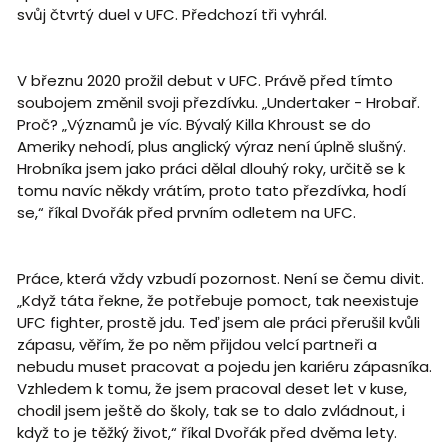
svůj čtvrtý duel v UFC. Předchozí tři vyhrál.
V březnu 2020 prožil debut v UFC. Právě před tímto
soubojem změnil svoji přezdívku. „Undertaker - Hrobař.
Proč? „Významů je víc. Bývalý Killa Khroust se do
Ameriky nehodí, plus anglický výraz není úplně slušný.
Hrobníka jsem jako práci dělal dlouhý roky, určitě se k
tomu navíc někdy vrátím, proto tato přezdívka, hodí
se,“ říkal Dvořák před prvním odletem na UFC.
Práce, která vždy vzbudí pozornost. Není se čemu divit.
„Když táta řekne, že potřebuje pomoct, tak neexistuje
UFC fighter, prostě jdu. Teď jsem ale práci přerušil kvůli
zápasu, věřím, že po něm přijdou velcí partneři a
nebudu muset pracovat a pojedu jen kariéru zápasníka.
Vzhledem k tomu, že jsem pracoval deset let v kuse,
chodil jsem ještě do školy, tak se to dalo zvládnout, i
když to je těžký život,“ říkal Dvořák před dvěma lety.