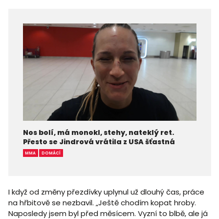
Nos bolí, má monokl, stehy, nateklý ret.
Přesto se Jindrová vrátila z USA šťastná
MMA
DOMÁCÍ
I když od změny přezdívky uplynul už dlouhý čas, práce
na hřbitově se nezbavil. „Ještě chodím kopat hroby.
Naposledy jsem byl před měsícem. Vyzní to blbě, ale já