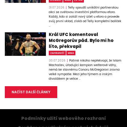
DOMÁCÍ
MMA
EXTRA
31.07.2026
Telly spouští unikátní partnerskou
akci se světovou investiční platformou etoro.
Každý, kdo si založí nový účet u etoro a provede
svůj první vklad, získá od Telly kompletní balíček
...
Král UFC komentoval
McGregorův pád. Bylo mi ho
líto, překvapil
ZAHRANIČÍ
MMA
30.07.2026
Patrně nikoho nepřekvapí, že Islam
Machačev, úřadující šampion welterové váhy,
nemá ke slavnému Conoru McGregorovi zrovna
velké sympatie. Mezi jeho týmem a irským
divočákem je velice ...
NAČÍST DALŠÍ ČLÁNKY
Podmínky užití webového rozhraní