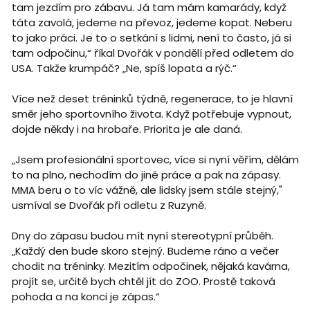
tam jezdím pro zábavu. Já tam mám kamarády, když
táta zavolá, jedeme na převoz, jedeme kopat. Neberu
to jako práci. Je to o setkání s lidmi, není to často, já si
tam odpočinu,“ říkal Dvořák v pondělí před odletem do
USA. Takže krumpáč? „Ne, spíš lopata a rýč.“
Více než deset tréninků týdně, regenerace, to je hlavní
směr jeho sportovního života. Když potřebuje vypnout,
dojde někdy i na hrobaře. Priorita je ale daná.
„Jsem profesionální sportovec, více si nyní věřím, dělám
to na plno, nechodím do jiné práce a pak na zápasy.
MMA beru o to víc vážně, ale lidsky jsem stále stejný,"
usmíval se Dvořák při odletu z Ruzyně.
Dny do zápasu budou mít nyní stereotypní průběh.
„Každý den bude skoro stejný. Budeme ráno a večer
chodit na tréninky. Mezitím odpočinek, nějaká kavárna,
projít se, určitě bych chtěl jít do ZOO. Prostě taková
pohoda a na konci je zápas.“