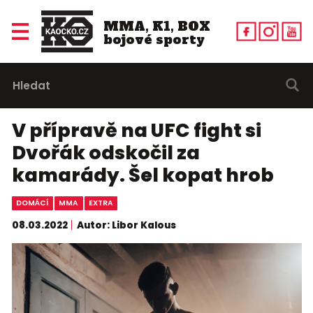
MMA, K1, BOX
bojové sporty
V přípravě na UFC fight si
Dvořák odskočil za
kamarády. Šel kopat hrob
DOMÁCÍ
MMA
EXTRA
08.03.2022
Autor: Libor Kalous