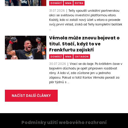
DOMÁCÍ
MMA
EXTRA
31.07.2026
Telly spouští unikátní partnerskou
akci se světovou investiční platformou etoro.
Každý, kdo si založí nový účet u etoro a provede
svůj první vklad, získá od Telly kompletní balíček
...
Vémola může znovu bojovat o
titul. Stačí, když to ve
Frankfurtu zajiskří
DOMÁCÍ
MMA
OKTAGON
30.07.2026
Vrací se do boje. Po krátkém čase v
bojovém důchodu je opět připraven rozdávat
rány. A kdo ví, zda zůstane jen u jednoho
zápasu. Pokud si totiž Karlos Vémola poradí za
pár týdnů s ...
NAČÍST DALŠÍ ČLÁNKY
Podmínky užití webového rozhraní