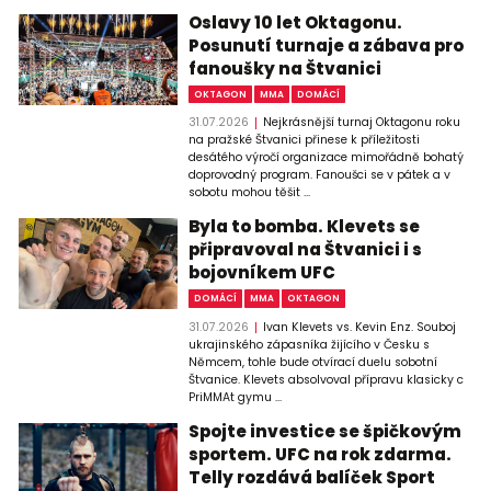
Oslavy 10 let Oktagonu.
Posunutí turnaje a zábava pro
fanoušky na Štvanici
OKTAGON
MMA
DOMÁCÍ
31.07.2026
Nejkrásnější turnaj Oktagonu roku
na pražské Štvanici přinese k příležitosti
desátého výročí organizace mimořádně bohatý
doprovodný program. Fanoušci se v pátek a v
sobotu mohou těšit ...
Byla to bomba. Klevets se
připravoval na Štvanici i s
bojovníkem UFC
DOMÁCÍ
MMA
OKTAGON
31.07.2026
Ivan Klevets vs. Kevin Enz. Souboj
ukrajinského zápasníka žijícího v Česku s
Němcem, tohle bude otvírací duelu sobotní
Štvanice. Klevets absolvoval přípravu klasicky c
PriMMAt gymu ...
Spojte investice se špičkovým
sportem. UFC na rok zdarma.
Telly rozdává balíček Sport