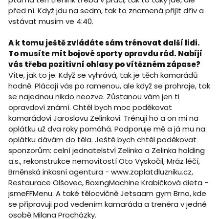
před ní. Když jdu na sedm, tak to znamená přijít dřív a
vstávat musím ve 4:40.
A k tomu ještě zvládáte sám trénovat další lidi.
To musíte mít bojové sporty opravdu rád. Nabíjí
vás třeba pozitivní ohlasy po vítězném zápase?
Víte, jak to je. Když se vyhrává, tak je těch kamarádů
hodně. Plácají vás po ramenou, ale když se prohraje, tak
se najednou nikdo neozve. Zůstanou vám jen ti
opravdoví známí. Chtěl bych moc poděkovat
kamarádovi Jaroslavu Zelinkovi. Trénuji ho a on mi na
oplátku už dva roky pomáhá. Podporuje mě a já mu na
oplátku dávám do těla. Ještě bych chtěl poděkovat
sponzorům: celní jednatelství Zelinka a Zelinka holding
a.s., rekonstrukce nemovitostí Oto Vyskočil, Mráz léčí,
Brněnská inkasní agentura - www.zaplatdluzniku.cz,
Restaurace Olšovec, BoxingMachine Krabičková dieta -
jsmeFFMenu. A také tělocvičně Jetsaam gym Brno, kde
se připravuji pod vedením kamaráda a trenéra v jedné
osobě Milana Procházky.