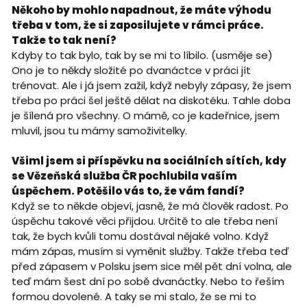
Někoho by mohlo napadnout, že máte výhodu
třeba v tom, že si zaposilujete v rámci práce.
Takže to tak není?
Kdyby to tak bylo, tak by se mi to líbilo. (usměje se)
Ono je to někdy složité po dvanáctce v práci jít
trénovat. Ale i já jsem zažil, když nebyly zápasy, že jsem
třeba po práci šel ještě dělat na diskotéku. Tahle doba
je šílená pro všechny. O mámě, co je kadeřnice, jsem
mluvil, jsou tu mámy samoživitelky.
Všiml jsem si příspěvku na sociálních sítích, kdy
se Vězeňská služba ČR pochlubila vaším
úspěchem. Potěšilo vás to, že vám fandí?
Když se to někde objeví, jasně, že má člověk radost. Po
úspěchu takové věci přijdou. Určitě to ale třeba není
tak, že bych kvůli tomu dostával nějaké volno. Když
mám zápas, musím si vyměnit služby. Takže třeba teď
před zápasem v Polsku jsem sice měl pět dní volna, ale
teď mám šest dní po sobě dvanáctky. Nebo to řeším
formou dovolené. A taky se mi stalo, že se mi to