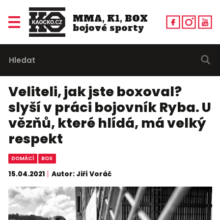
MMA, K1, BOX
bojové sporty
Veliteli, jak jste boxoval?
slyší v práci bojovník Ryba. U
vězňů, které hlídá, má velký
respekt
DOMÁCÍ
BOX
15.04.2021
Autor: Jiří Voráč