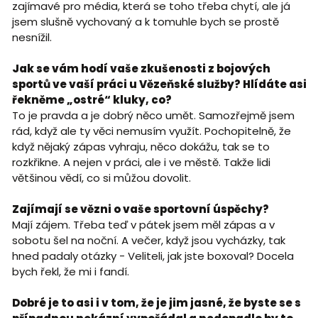
zajímavé pro média, která se toho třeba chytí, ale já
jsem slušně vychovaný a k tomuhle bych se prostě
nesnížil.
Jak se vám hodí vaše zkušenosti z bojových
sportů ve vaší práci u Vězeňské služby? Hlídáte asi
řekněme „ostré“ kluky, co?
To je pravda a je dobrý něco umět. Samozřejmě jsem
rád, když ale ty věci nemusím využít. Pochopitelně, že
když nějaký zápas vyhraju, něco dokážu, tak se to
rozkřikne. A nejen v práci, ale i ve městě. Takže lidi
většinou vědí, co si můžou dovolit.
Zajímají se vězni o vaše sportovní úspěchy?
Mají zájem. Třeba teď v pátek jsem měl zápas a v
sobotu šel na noční. A večer, když jsou vycházky, tak
hned padaly otázky - Veliteli, jak jste boxoval? Docela
bych řekl, že mi i fandí.
Dobré je to asi i v tom, že je jim jasné, že byste se s