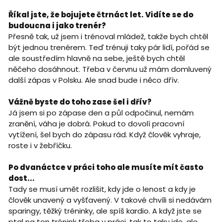
Říkal jste, že bojujete čtrnáct let. Vidíte se do
budoucna i jako trenér?
Přesně tak, už jsem i trénoval mládež, takže bych chtěl
být jednou trenérem. Teď trénuji taky pár lidí, pořád se
ale soustředím hlavně na sebe, ještě bych chtěl
něčeho dosáhnout. Třeba v červnu už mám domluvený
další zápas v Polsku. Ale snad bude i něco dřív.
Vážně byste do toho zase šel i dřív?
Já jsem si po zápase den a půl odpočinul, nemám
zranění, váha je dobrá. Pokud to dovolí pracovní
vytížení, šel bych do zápasu rád. Když člověk vyhraje,
roste i v žebříčku.
Po dvanáctce v práci toho ale musíte mít často
dost...
Tady se musí umět rozlišit, kdy jde o lenost a kdy je
člověk unavený a vyšťavený. V takové chvíli si nedávám
sparingy, těžký tréninky, ale spíš kardio. A když jste se
ptal na ten trénink třeba v práci, tak to taky jde, ale