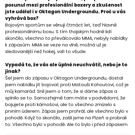
posunul mezi profesionální boxery a zkušenost
jste udělal i v Oktagon Undergroundu. Proč u vás
vyhrává box?
Bojovým sportům se věnuji čtrnáct let, teď hlavně
profesionálnímu boxu. S tím thajským hodně lidí
skončilo, všechno to převálcovalo MMA, nebyly nabídky
k zápasům. MMA se veze na vlně, možná už je
sledovanější než hokej, valí to všude.
Vypadá to, že vás ale úplně neuchvátil, nebo je to
jinak?
Šel jsem do zápasu v Oktagon Undergroundu, dostal
jsem nabídku jít bojovat proti Matouši Kohoutovi, což je
můj kamarád. Snil jsem o tom, že si dáme zápas a
splnilo se to. Samozřejmě tam máte v podvědomí, že
bojujete proti kámošovi, ale to všechno zmizelo s
prvním úderem. Zápas jsem prohrál, ale všechno bylo v
pohodě. Když to skončilo, zašli jsme na Plzeň a probrali
to. Všechno bylo v pohodě. Ale to bylo i před zápasem.