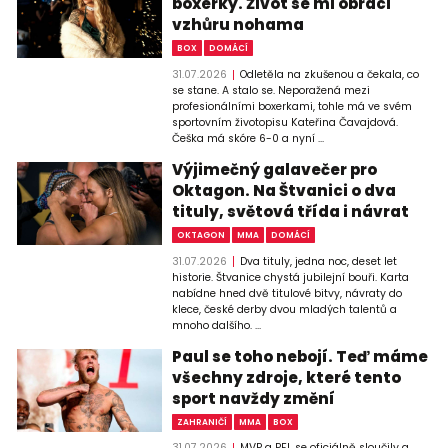
boxerky. Život se mi obrací
vzhůru nohama
BOX
DOMÁCÍ
31.07.2026
Odletěla na zkušenou a čekala, co
se stane. A stalo se. Neporažená mezi
profesionálními boxerkami, tohle má ve svém
sportovním životopisu Kateřina Čavajdová.
Češka má skóre 6-0 a nyní ...
Výjimečný galavečer pro
Oktagon. Na Štvanici o dva
tituly, světová třída i návrat
OKTAGON
MMA
DOMÁCÍ
31.07.2026
Dva tituly, jedna noc, deset let
historie. Štvanice chystá jubilejní bouři. Karta
nabídne hned dvě titulové bitvy, návraty do
klece, české derby dvou mladých talentů a
mnoho dalšího. ...
Paul se toho nebojí. Teď máme
všechny zdroje, které tento
sport navždy změní
ZAHRANIČÍ
MMA
BOX
31.07.2026
MVP a PFL se oficiálně sloučily a