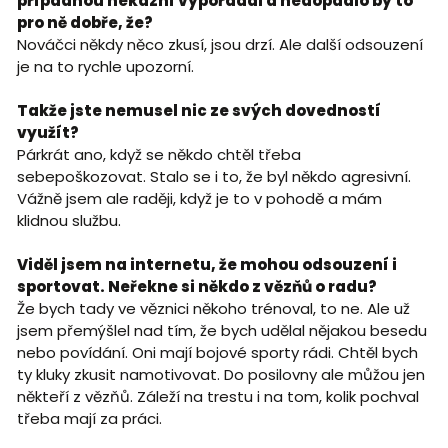
případnou nekázní vypořádal a nedopadlo by to
pro ně dobře, že?
Nováčci někdy něco zkusí, jsou drzí. Ale další odsouzení
je na to rychle upozorní.
Takže jste nemusel nic ze svých dovedností
využít?
Párkrát ano, když se někdo chtěl třeba
sebepoškozovat. Stalo se i to, že byl někdo agresivní.
Vážně jsem ale raději, když je to v pohodě a mám
klidnou službu.
Viděl jsem na internetu, že mohou odsouzení i
sportovat. Neřekne si někdo z vězňů o radu?
Že bych tady ve věznici někoho trénoval, to ne. Ale už
jsem přemýšlel nad tím, že bych udělal nějakou besedu
nebo povídání. Oni mají bojové sporty rádi. Chtěl bych
ty kluky zkusit namotivovat. Do posilovny ale můžou jen
někteří z vězňů. Záleží na trestu i na tom, kolik pochval
třeba mají za práci.