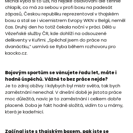
Michal Ryba si to užil, na nějaké oslavování ale tenhle
chlapík, co má za sebou v profi boxu na padesát
zápasů, Českou republiku reprezentoval v thajském
boxu a stal se i vicemistrem Evropy WKN v Belgii, neměl
čas. Druhý den ho totiž čekala noční v práci. Dělá u
Vězeňské služby ČR, kde dohlíží na odsouzené
delikventy v Kuřimi. „Spěchal jsem do práce na
dvanáctku,“ usmívá se Ryba během rozhovoru pro
kaocko.cz.
Bojovým sportům se věnujete řadu let, máte i
hodně úspěchů. Vážně to bez práce nejde?
Je to zdroj obživy. I kdybych byl mistr světa, tak bych
zaměstnání nenechal. V dnešní době je jistota práce
moc důležitá, navíc je to zaměstnání i celkem dobře
placené. Doba je fakt hodně složitá, vidím to u mámy,
která je kadeřnicí.
Začínal jste s thajským boxem, pak jste se