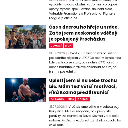
vytvořily novou globální platformu pro bojové
sporty "Vysoce spekulované sloučení Most
Valuable Promotions a Professional Fighters
League je oficiálně ...
Čas s dcerou ho hřeje u srdce.
Za to jsem neskonale vděčný,
je spokojený Procházka
DOMÁCÍ
MMA
31.07.2026
Co dělá Jiří Procházka od svého
posledního zápasu v UFC? Co zažil v tomto roce,
kde bych, co se stalo, co se chystá? "Chci vám
občas nabídnout takové ohlédnutí za tím, co
jsem v poslední ...
Upletl jsem si na sebe trochu
bič. Mám teď větší motivaci,
říká Kozma před Štvanicí
OKTAGON
MMA
DOMÁCÍ
31.07.2026
V pátek ráno váha a v sobotu boj.
Roky držel titul v Oktagonu, pak přišly ale
porážky, ze kterých se David Kozma vrací opět
nahoru. Po třech nezdarech zvítězil, v sobotu ho
čeká další ...