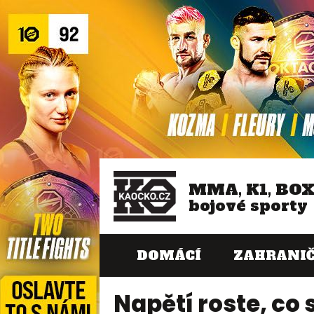
MMA, K1, BO
bojové sporty
DOMÁCÍ
ZAHRANIČ
Napětí roste, co