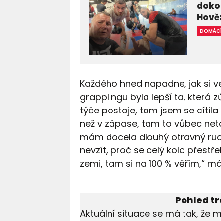
dokon
Hově
DOMÁC
Každého hned napadne, jak si ved
grapplingu byla lepší ta, která zů
týče postoje, tam jsem se cítila 
než v zápase, tam to vůbec neta
mám docela dlouhý otravný ruce.
nevzít, proč se celý kolo přestře
zemi, tam si na 100 % věřím,“ m
Pohled t
Aktuální situace se má tak, že