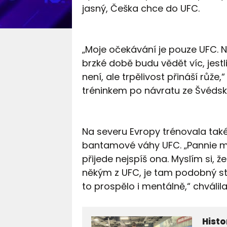
jasný, Češka chce do UFC.
„Moje očekávání je pouze UFC. N
brzké době budu vědět víc, jestl
není, ale trpělivost přináší růže
tréninkem po návratu ze Švéds
Na severu Evropy trénovala také
bantamové váhy UFC. „Pannie mě
přijede nejspíš ona. Myslím si, 
někým z UFC, je tam podobný sty
to prospělo i mentálně,“ chválil
Histo