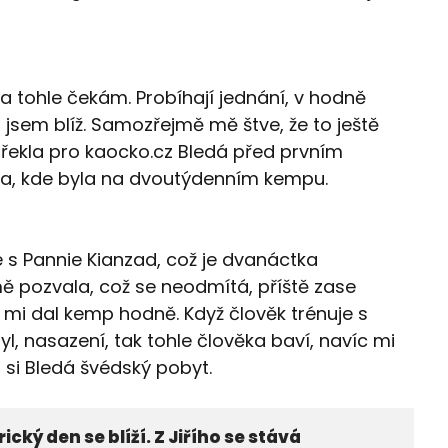
a tohle čekám. Probíhají jednání, v hodně
i jsem blíž. Samozřejmě mě štve, že to ještě
,“ řekla pro kaocko.cz Bledá před prvním
ka, kde byla na dvoutýdenním kempu.
 s Pannie Kianzad, což je dvanáctka
 pozvala, což se neodmítá, příště zase
že mi dal kemp hodně. Když člověk trénuje s
l, nasazení, tak tohle člověka baví, navíc mi
a si Bledá švédský pobyt.
rický den se blíží. Z Jiřího se stává