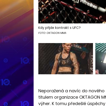
Kdy přijde kontrakt s UFC?
FOTO: OKTAGON MMA
Neporažená a navíc do nového 
titulem organizace OKTAGON MMA
výher. K tomu předešlé úspěchy