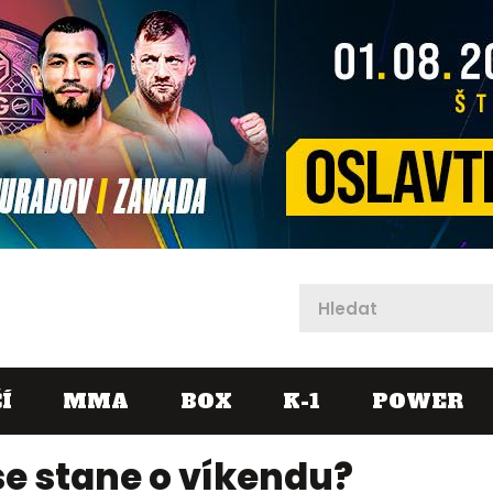
X
Í
MMA
BOX
K-1
POWER
 se stane o víkendu?