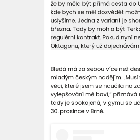
že by měla být přímá cesta do 
kde bych se měl dozvědět možno
uslyšíme. Jedna z variant je sho
března. Tady by mohla být Terka
regulérní kontrakt. Pokud nyní 
Oktagonu, který už dojednávám
Bledá má za sebou více než dese
mladým českým nadějím. „Musím
věci, které jsem se naučila na z
vylepšování mě baví,“ přiznává 
tady je spokojená, v gymu se učí 
30. prosince v Brně.