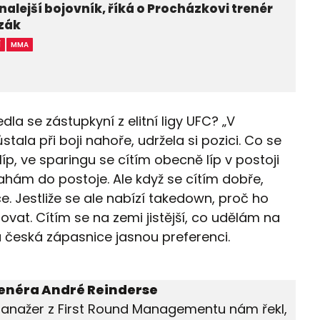
alejší bojovník, říká o Procházkovi trenér
zák
Í
MMA
la se zástupkyní z elitní ligy UFC? „V
stala při boji nahoře, udržela si pozici. Co se
líp, ve sparingu se cítím obecně líp v postoji
hám do postoje. Ale když se cítím dobře,
 Jestliže se ale nabízí takedown, proč ho
lovat. Cítím se na zemi jistější, co udělám na
á česká zápasnice jasnou preferenci.
renéra André Reinderse
 manažer z First Round Managementu nám řekl,