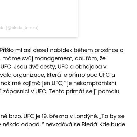
eda (@bleda_tereza)
„Přišlo mi asi deset nabídek během prosince a
uju, máme svůj management, doufám, že
UFC. Jsou dvě cesty, UFC a obhajoba v
vala organizace, která je přímo pod UFC a
e jinak mě zajímá jen UFC,“ je nekompromisní
í zápasnicí v UFC. Tento primát se jí pomalu
ně brzo. UFC je 19. března v Londýně. „To by se
yby někdo odpadl,“ nevzdává se Bledá. Kde bude