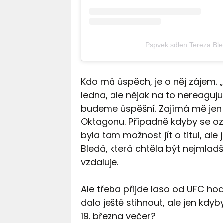
Pspvek sdlen Tereza Bl
Kdo má úspěch, je o něj zájem. 
ledna, ale nějak na to nereag
budeme úspěšní. Zajímá mě jen 
Oktagonu. Případně kdyby se oz
byla tam možnost jít o titul, al
Bledá, která chtěla být nejmladš
vzdaluje.
Ale třeba přijde laso od UFC hod
dalo ještě stihnout, ale jen kd
19. března večer?