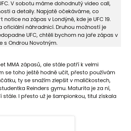
UFC. V sobotu máme dohodnutý video call,
sti a detaily. Napjatě očekáváme, co
rt notice na zápas v Londýně, kde je UFC 19.
 oficiální náhradnicí. Druhou možností je
nedopadne UFC, chtěli bychom na jaře zápas v
e s Ondrou Novotným.
t MMA zápasů, ale stále patří k velmi
 se toho ještě hodně učit, přesto používám
ačátku, ty se snažím zlepšit v maličkostech,
studentka Reinders gymu. Maturita je za ní,
stále. I přesto už je šampionkou, titul získala