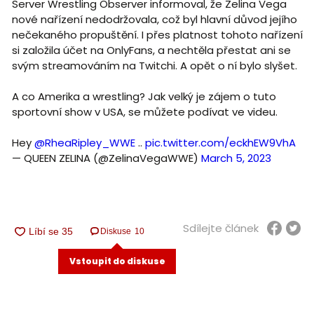
Server Wrestling Observer informoval, že Zelina Vega
nové nařízení nedodržovala, což byl hlavní důvod jejího
nečekaného propuštění. I přes platnost tohoto nařízení
si založila účet na OnlyFans, a nechtěla přestat ani se
svým streamováním na Twitchi. A opět o ní bylo slyšet.
A co Amerika a wrestling? Jak velký je zájem o tuto
sportovní show v USA, se můžete podívat ve videu.
Hey
@RheaRipley_WWE
..
pic.twitter.com/eckhEW9VhA
— QUEEN ZELINA (@ZelinaVegaWWE)
March 5, 2023
Sdílejte článek
Diskuse
10
Vstoupit do diskuse