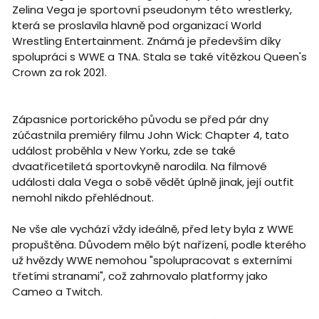
Zelina Vega je sportovní pseudonym této wrestlerky,
která se proslavila hlavně pod organizací World
Wrestling Entertainment. Známá je především díky
spolupráci s WWE a TNA. Stala se také vítězkou Queen's
Crown za rok 2021.
Zápasnice portorického původu se před pár dny
zúčastnila premiéry filmu John Wick: Chapter 4, tato
událost proběhla v New Yorku, zde se také
dvaatřicetiletá sportovkyně narodila. Na filmové
události dala Vega o sobě vědět úplně jinak, její outfit
nemohl nikdo přehlédnout.
Ne vše ale vychází vždy ideálně, před lety byla z WWE
propuštěna. Důvodem mělo být nařízení, podle kterého
už hvězdy WWE nemohou "spolupracovat s externími
třetími stranami", což zahrnovalo platformy jako
Cameo a Twitch.