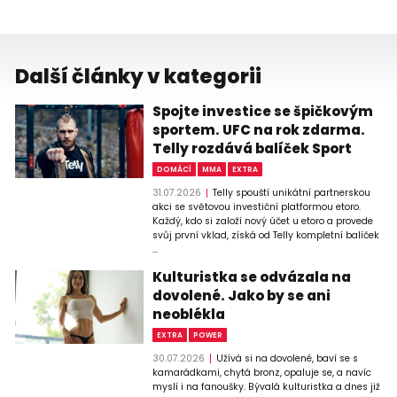
Další články v kategorii
Spojte investice se špičkovým
sportem. UFC na rok zdarma.
Telly rozdává balíček Sport
DOMÁCÍ
MMA
EXTRA
31.07.2026
Telly spouští unikátní partnerskou
akci se světovou investiční platformou etoro.
Každý, kdo si založí nový účet u etoro a provede
svůj první vklad, získá od Telly kompletní balíček
...
Kulturistka se odvázala na
dovolené. Jako by se ani
neoblékla
EXTRA
POWER
30.07.2026
Užívá si na dovolené, baví se s
kamarádkami, chytá bronz, opaluje se, a navíc
myslí i na fanoušky. Bývalá kulturistka a dnes již