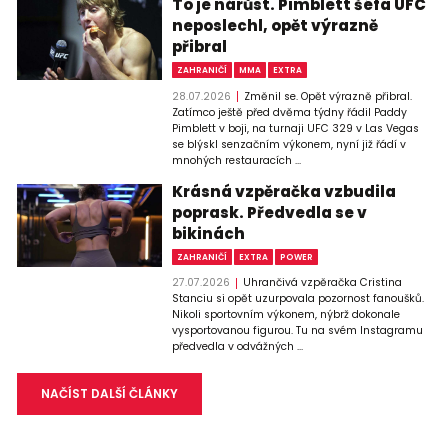
To je nárůst. Pimblett šéfa UFC
neposlechl, opět výrazně
přibral
ZAHRANIČÍ
MMA
EXTRA
28.07.2026
Změnil se. Opět výrazně přibral.
Zatímco ještě před dvěma týdny řádil Paddy
Pimblett v boji, na turnaji UFC 329 v Las Vegas
se blýskl senzačním výkonem, nyní již řádí v
mnohých restauracích ...
Krásná vzpěračka vzbudila
poprask. Předvedla se v
bikinách
ZAHRANIČÍ
EXTRA
POWER
27.07.2026
Uhrančivá vzpěračka Cristina
Stanciu si opět uzurpovala pozornost fanoušků.
Nikoli sportovním výkonem, nýbrž dokonale
vysportovanou figurou. Tu na svém Instagramu
předvedla v odvážných ...
NAČÍST DALŠÍ ČLÁNKY