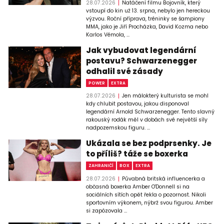
28.07.2026
Natáčení filmu Bojovník, který
vstoupí do kin už 13. srpna, nebylo jen hereckou
výzvou. Roční příprava, tréninky se šampiony
MMA, jako je Jiří Procházka, David Kozma nebo
Karlos Vémola, ...
Jak vybudovat legendární
postavu? Schwarzenegger
odhalil své zásady
POWER
EXTRA
28.07.2026
Jen málokterý kulturista se mohl
kdy chlubit postavou, jakou disponoval
legendární Arnold Schwarzenegger. Tento slavný
rakouský rodák měl v dobách své největší síly
nadpozemskou figuru. ...
Ukázala se bez podprsenky. Je
to příliš? táže se boxerka
ZAHRANIČÍ
BOX
EXTRA
28.07.2026
Půvabná britská influencerka a
občasná boxerka Amber O'Donnell si na
sociálních sítích opět řekla o pozornost. Nikoli
sportovním výkonem, nýbrž svou figurou. Amber
si zapózovala ...