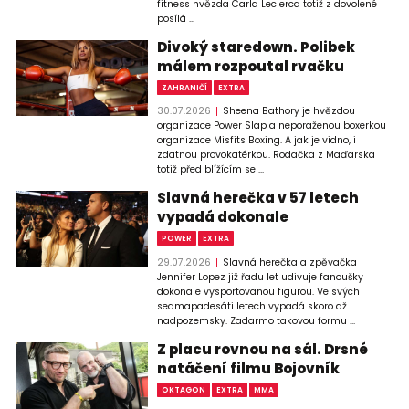
fitness hvězda Carla Leclercq totiž z dovolené
posílá ...
Divoký staredown. Polibek
málem rozpoutal rvačku
ZAHRANIČÍ
EXTRA
30.07.2026
Sheena Bathory je hvězdou
organizace Power Slap a neporaženou boxerkou
organizace Misfits Boxing. A jak je vidno, i
zdatnou provokatérkou. Rodačka z Maďarska
totiž před blížícím se ...
Slavná herečka v 57 letech
vypadá dokonale
POWER
EXTRA
29.07.2026
Slavná herečka a zpěvačka
Jennifer Lopez již řadu let udivuje fanoušky
dokonale vysportovanou figurou. Ve svých
sedmapadesáti letech vypadá skoro až
nadpozemsky. Zadarmo takovou formu ...
Z placu rovnou na sál. Drsné
natáčení filmu Bojovník
OKTAGON
EXTRA
MMA