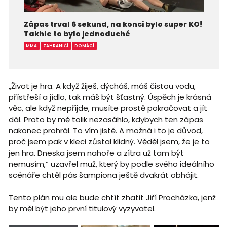
Zápas trval 6 sekund, na konci bylo super KO!
Takhle to bylo jednoduché
MMA
ZAHRANIČÍ
DOMÁCÍ
„Život je hra. A když žiješ, dýcháš, máš čistou vodu,
přístřeší a jídlo, tak máš být šťastný. Úspěch je krásná
věc, ale když nepřijde, musíte prostě pokračovat a jít
dál. Proto by mě tolik nezasáhlo, kdybych ten zápas
nakonec prohrál. To vím jistě. A možná i to je důvod,
proč jsem pak v kleci zůstal klidný. Věděl jsem, že je to
jen hra. Dneska jsem nahoře a zítra už tam být
nemusím,“ uzavřel muž, který by podle svého ideálního
scénáře chtěl pás šampiona ještě dvakrát obhájit.
Tento plán mu ale bude chtít zhatit Jiří Procházka, jenž
by měl být jeho první titulový vyzyvatel.