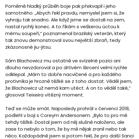
Poměrně hladký průběh boje pak překvapil i jeho
samotného. „Abych řekl pravdu, nemyslel jsem si, že
vyhraju tak snadno. Ale když jsme se dostali na zem,
nastal rychlý konec. A to říkám s veškerou úctou k
mému soupeři,“ poznamenal brazilský veterán, který
tak znovu demonstroval svou největší zbraň, tedy
zkázonosné jiu-jitsu.
Sám Blachowicz mu ostatně ve svízelné pozici ani
dlouho nevzdoroval a po drtivém škrcení velmi rychle
odklepal. „Mám to dobře nacvičené a pro každého
protivníka je hrozně těžké se z toho dostat. Věděl jsem,
že Blachowicz už nemá kam utéct. A on to věděl také,“
glosoval Teixeira vítězný moment.
Teď se může smát. Naposledy prohrál v červenci 2018,
podlehl v boji s Coreym Andersonem. „Bylo to pro mě
tehdy těžké. Dostal jsem od něj slušně naloženo, ale
zase to nebylo o tom, že by mě nějak zranil nebo tak
něco. Každopádně jsem si potom řekl, že pro další šanci