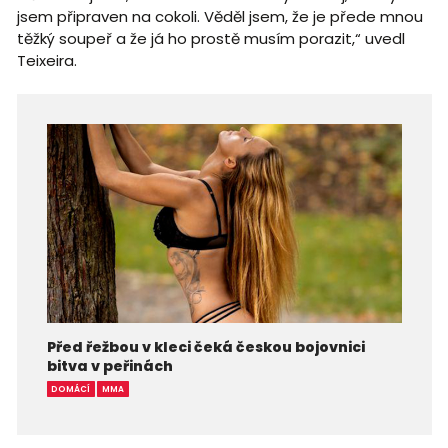
jsem připraven na cokoli. Věděl jsem, že je přede mnou
těžký soupeř a že já ho prostě musím porazit,“ uvedl
Teixeira.
Před řežbou v kleci čeká českou bojovnici
bitva v peřinách
DOMÁCÍ
MMA