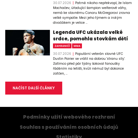
30.07.2026
Patrně nikoho nepřekvapí, že Islam
Machačev, úřadující šampion welterové váhy,
nemá ke slavnému Conoru McGregorovi zrovna
velké sympatie. Mezi jeho týmem a irským
divočákem je velice ...
Legenda UFC ukázala velké
srdce, pomohla stovkám dětí
ZAHRANIČÍ
MMA
30.07.2026
Populární veterán slavné UFC
Dustin Poirier se vrátil na dobrou 'stranu síly'.
Zatímco před pár týdny šokoval fanoušky
řáděním na letišti, kvůli němuž byl dokonce
zatčen, ...
NAČÍST DALŠÍ ČLÁNKY
Podmínky užití webového rozhraní
Souhlas s používáním osobních údajů
Statistiky