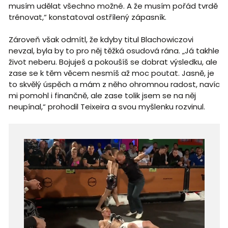
musím udělat všechno možné. A že musím pořád tvrdě
trénovat,“ konstatoval ostřílený zápasník.
Zároveň však odmítl, že kdyby titul Blachowiczovi
nevzal, byla by to pro něj těžká osudová rána. „Já takhle
život neberu. Bojuješ a pokoušíš se dobrat výsledku, ale
zase se k těm věcem nesmíš až moc poutat. Jasně, je
to skvělý úspěch a mám z něho ohromnou radost, navíc
mi pomohl i finančně, ale zase tolik jsem se na něj
neupínal,“ prohodil Teixeira a svou myšlenku rozvinul.