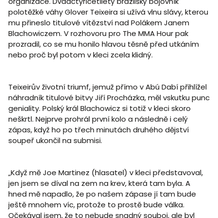
organizace. Dvaačtyřicetiletý brazilský bojovník
polotěžké váhy Glover Teixeira si užívá vlnu slávy, kterou
mu přineslo titulové vítězství nad Polákem Janem
Blachowiczem. V rozhovoru pro The MMA Hour pak
prozradil, co se mu honilo hlavou těsně před utkáním
nebo proč byl potom v kleci zcela klidný.
Teixeirův životní triumf, jemuž přímo v Abú Dabí přihlížel
náhradník titulové bitvy Jiří Procházka, měl vskutku punc
geniality. Polský král Blachowicz si totiž v kleci skoro
neškrtl. Nejprve prohrál první kolo a následně i celý
zápas, když ho po třech minutách druhého dějství
soupeř ukončil na submisi.
„Když mě Joe Martinez (hlasatel) v kleci představoval,
jen jsem se díval na zem na krev, která tam byla. A
hned mě napadlo, že po našem zápase jí tam bude
ještě mnohem víc, protože to prostě bude válka.
Očekával jsem, že to nebude snadný souboj, ale byl