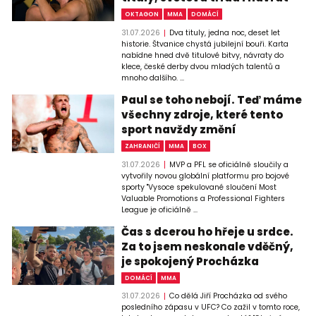
OKTAGON
MMA
DOMÁCÍ
31.07.2026
Dva tituly, jedna noc, deset let
historie. Štvanice chystá jubilejní bouři. Karta
nabídne hned dvě titulové bitvy, návraty do
klece, české derby dvou mladých talentů a
mnoho dalšího. ...
Paul se toho nebojí. Teď máme
všechny zdroje, které tento
sport navždy změní
ZAHRANIČÍ
MMA
BOX
31.07.2026
MVP a PFL se oficiálně sloučily a
vytvořily novou globální platformu pro bojové
sporty "Vysoce spekulované sloučení Most
Valuable Promotions a Professional Fighters
League je oficiálně ...
Čas s dcerou ho hřeje u srdce.
Za to jsem neskonale vděčný,
je spokojený Procházka
DOMÁCÍ
MMA
31.07.2026
Co dělá Jiří Procházka od svého
posledního zápasu v UFC? Co zažil v tomto roce,