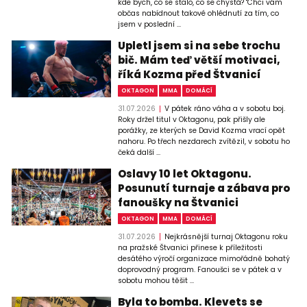
kde bych, co se stalo, co se chystá? "Chci vám
občas nabídnout takové ohlédnutí za tím, co
jsem v poslední ...
Upletl jsem si na sebe trochu
bič. Mám teď větší motivaci,
říká Kozma před Štvanicí
OKTAGON
MMA
DOMÁCÍ
31.07.2026
V pátek ráno váha a v sobotu boj.
Roky držel titul v Oktagonu, pak přišly ale
porážky, ze kterých se David Kozma vrací opět
nahoru. Po třech nezdarech zvítězil, v sobotu ho
čeká další ...
Oslavy 10 let Oktagonu.
Posunutí turnaje a zábava pro
fanoušky na Štvanici
OKTAGON
MMA
DOMÁCÍ
31.07.2026
Nejkrásnější turnaj Oktagonu roku
na pražské Štvanici přinese k příležitosti
desátého výročí organizace mimořádně bohatý
doprovodný program. Fanoušci se v pátek a v
sobotu mohou těšit ...
Byla to bomba. Klevets se