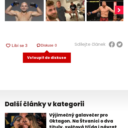
Sdílejte článek
Diskuse
0
Vstoupit do diskuse
Další články v kategorii
Výjimečný galavečer pro
Oktagon. Na Štvanici o dva
tituly, světová třída i návrat