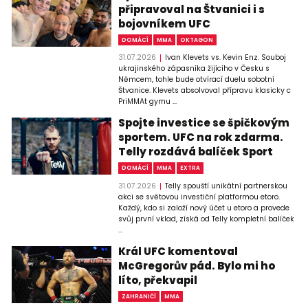
připravoval na Štvanici i s
bojovníkem UFC
DOMÁCÍ
MMA
OKTAGON
31.07.2026
Ivan Klevets vs. Kevin Enz. Souboj
ukrajinského zápasníka žijícího v Česku s
Němcem, tohle bude otvírací duelu sobotní
Štvanice. Klevets absolvoval přípravu klasicky c
PriMMAt gymu ...
Spojte investice se špičkovým
sportem. UFC na rok zdarma.
Telly rozdává balíček Sport
DOMÁCÍ
MMA
EXTRA
31.07.2026
Telly spouští unikátní partnerskou
akci se světovou investiční platformou etoro.
Každý, kdo si založí nový účet u etoro a provede
svůj první vklad, získá od Telly kompletní balíček
...
Král UFC komentoval
McGregorův pád. Bylo mi ho
líto, překvapil
ZAHRANIČÍ
MMA