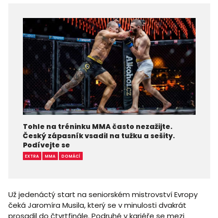
Tohle na tréninku MMA často nezažijte.
Český zápasník vsadil na tužku a sešity.
Podívejte se
EXTRA
MMA
DOMÁCÍ
Už jedenáctý start na seniorském mistrovství Evropy
čeká Jaromíra Musila, který se v minulosti dvakrát
prosadil do čtvrtfinále. Podruhé v kariéře se mezi