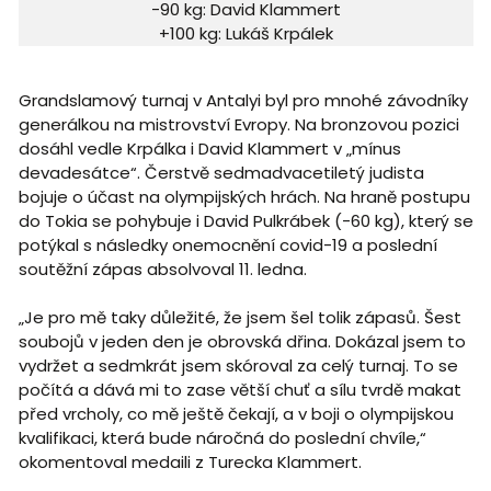
-90 kg: David Klammert
+100 kg: Lukáš Krpálek
Grandslamový turnaj v Antalyi byl pro mnohé závodníky
generálkou na mistrovství Evropy. Na bronzovou pozici
dosáhl vedle Krpálka i David Klammert v „mínus
devadesátce“. Čerstvě sedmadvacetiletý judista
bojuje o účast na olympijských hrách. Na hraně postupu
do Tokia se pohybuje i David Pulkrábek (-60 kg), který se
potýkal s následky onemocnění covid-19 a poslední
soutěžní zápas absolvoval 11. ledna.
„Je pro mě taky důležité, že jsem šel tolik zápasů. Šest
soubojů v jeden den je obrovská dřina. Dokázal jsem to
vydržet a sedmkrát jsem skóroval za celý turnaj. To se
počítá a dává mi to zase větší chuť a sílu tvrdě makat
před vrcholy, co mě ještě čekají, a v boji o olympijskou
kvalifikaci, která bude náročná do poslední chvíle,“
okomentoval medaili z Turecka Klammert.