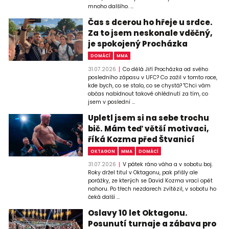
mnoho dalšího. ...
Čas s dcerou ho hřeje u srdce.
Za to jsem neskonale vděčný,
je spokojený Procházka
DOMÁCÍ
MMA
31.07.2026
Co dělá Jiří Procházka od svého
posledního zápasu v UFC? Co zažil v tomto roce,
kde bych, co se stalo, co se chystá? "Chci vám
občas nabídnout takové ohlédnutí za tím, co
jsem v poslední ...
Upletl jsem si na sebe trochu
bič. Mám teď větší motivaci,
říká Kozma před Štvanicí
OKTAGON
MMA
DOMÁCÍ
31.07.2026
V pátek ráno váha a v sobotu boj.
Roky držel titul v Oktagonu, pak přišly ale
porážky, ze kterých se David Kozma vrací opět
nahoru. Po třech nezdarech zvítězil, v sobotu ho
čeká další ...
Oslavy 10 let Oktagonu.
Posunutí turnaje a zábava pro