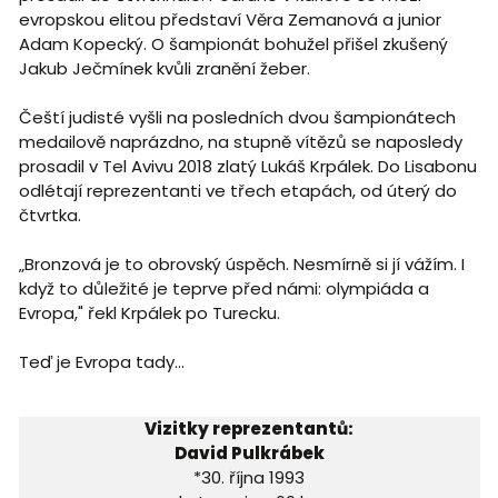
evropskou elitou představí Věra Zemanová a junior
Adam Kopecký. O šampionát bohužel přišel zkušený
Jakub Ječmínek kvůli zranění žeber.
Čeští judisté vyšli na posledních dvou šampionátech
medailově naprázdno, na stupně vítězů se naposledy
prosadil v Tel Avivu 2018 zlatý Lukáš Krpálek. Do Lisabonu
odlétají reprezentanti ve třech etapách, od úterý do
čtvrtka.
„Bronzová je to obrovský úspěch. Nesmírně si jí vážím. I
když to důležité je teprve před námi: olympiáda a
Evropa," řekl Krpálek po Turecku.
Teď je Evropa tady…
Vizitky reprezentantů:
David Pulkrábek
*30. října 1993