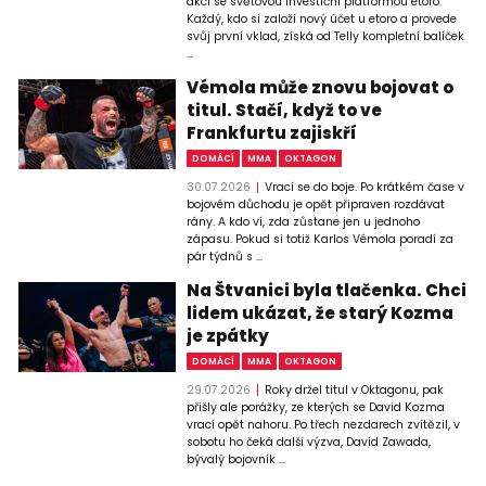
akci se světovou investiční platformou etoro.
Každý, kdo si založí nový účet u etoro a provede
svůj první vklad, získá od Telly kompletní balíček
...
Vémola může znovu bojovat o
titul. Stačí, když to ve
Frankfurtu zajiskří
DOMÁCÍ
MMA
OKTAGON
30.07.2026
Vrací se do boje. Po krátkém čase v
bojovém důchodu je opět připraven rozdávat
rány. A kdo ví, zda zůstane jen u jednoho
zápasu. Pokud si totiž Karlos Vémola poradí za
pár týdnů s ...
Na Štvanici byla tlačenka. Chci
lidem ukázat, že starý Kozma
je zpátky
DOMÁCÍ
MMA
OKTAGON
29.07.2026
Roky držel titul v Oktagonu, pak
přišly ale porážky, ze kterých se David Kozma
vrací opět nahoru. Po třech nezdarech zvítězil, v
sobotu ho čeká další výzva, David Zawada,
bývalý bojovník ...