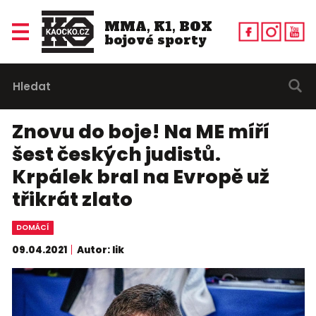
MMA, K1, BOX
bojové sporty
Znovu do boje! Na ME míří
šest českých judistů.
Krpálek bral na Evropě už
třikrát zlato
DOMÁCÍ
09.04.2021
Autor: lik