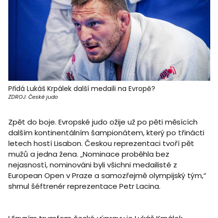
Přidá Lukáš Krpálek další medaili na Evropě?
ZDROJ: České judo
Zpět do boje. Evropské judo ožije už po pěti měsících
dalším kontinentálním šampionátem, který po třinácti
letech hostí Lisabon. Českou reprezentaci tvoří pět
mužů a jedna žena. „Nominace proběhla bez
nejasností, nominováni byli všichni medailisté z
European Open v Praze a samozřejmě olympijský tým,“
shrnul šéftrenér reprezentace Petr Lacina.