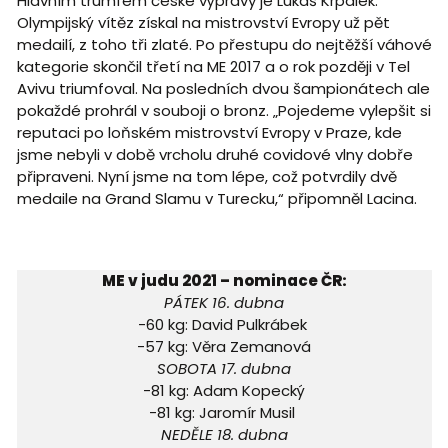
Hlavním trumfem české výpravy je Lukáš Krpálek.
Olympijský vítěz získal na mistrovství Evropy už pět
medailí, z toho tři zlaté. Po přestupu do nejtěžší váhové
kategorie skončil třetí na ME 2017 a o rok později v Tel
Avivu triumfoval. Na posledních dvou šampionátech ale
pokaždé prohrál v souboji o bronz. „Pojedeme vylepšit si
reputaci po loňském mistrovství Evropy v Praze, kde
jsme nebyli v době vrcholu druhé covidové vlny dobře
připraveni. Nyní jsme na tom lépe, což potvrdily dvě
medaile na Grand Slamu v Turecku,“ připomněl Lacina.
ME v judu 2021 – nominace ČR:
PÁTEK 16. dubna
-60 kg: David Pulkrábek
-57 kg: Věra Zemanová
SOBOTA 17. dubna
-81 kg: Adam Kopecký
-81 kg: Jaromír Musil
NEDĚLE 18. dubna