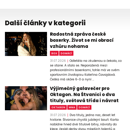
Další články v kategorii
Radostná zpráva české
boxerky. Život se mi obrací
vzhůru nohama
BOX
DOMÁCÍ
31.07.2026
Odletěla na zkušenou a čekala, co
se stane. A stalo se. Neporažená mezi
profesionálními boxerkami, tohle má ve svém
sportovním životopisu Kateřina Čavajdová.
Češka má skóre 6-0 a nyní ...
Výjimečný galavečer pro
Oktagon. Na Štvanici o dva
tituly, světová třída i návrat
OKTAGON
MMA
DOMÁCÍ
31.07.2026
Dva tituly, jedna noc, deset let
historie. Štvanice chystá jubilejní bouři. Karta
nabídne hned dvě titulové bitvy, návraty do
klece, české derby dvou mladých talentů a