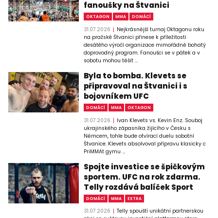
fanoušky na Štvanici
OKTAGON
MMA
DOMÁCÍ
31.07.2026
Nejkrásnější turnaj Oktagonu roku
na pražské Štvanici přinese k příležitosti
desátého výročí organizace mimořádně bohatý
doprovodný program. Fanoušci se v pátek a v
sobotu mohou těšit ...
Byla to bomba. Klevets se
připravoval na Štvanici i s
bojovníkem UFC
DOMÁCÍ
MMA
OKTAGON
31.07.2026
Ivan Klevets vs. Kevin Enz. Souboj
ukrajinského zápasníka žijícího v Česku s
Němcem, tohle bude otvírací duelu sobotní
Štvanice. Klevets absolvoval přípravu klasicky c
PriMMAt gymu ...
Spojte investice se špičkovým
sportem. UFC na rok zdarma.
Telly rozdává balíček Sport
DOMÁCÍ
MMA
EXTRA
31.07.2026
Telly spouští unikátní partnerskou