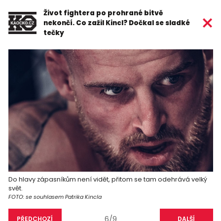
Život fightera po prohrané bitvě
nekončí. Co zažil Kincl? Dočkal se sladké
tečky
Do hlavy zápasníkům není vidět, přitom se tam odehrává velký
svět.
FOTO: se souhlasem Patrika Kincla
6/9
PŘEDCHOZÍ
DALŠÍ