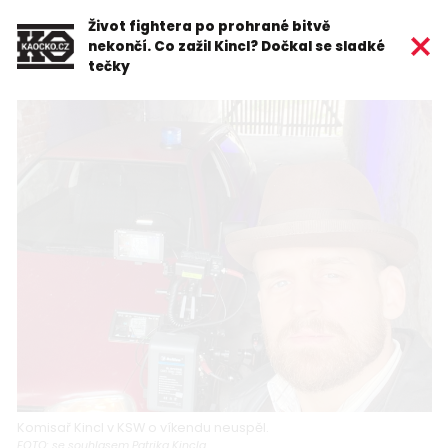
Život fightera po prohrané bitvě
nekončí. Co zažil Kincl? Dočkal se sladké
tečky
Komisař Kincl v KSW o víkendu neuspěl.
FOTO: se souhlasem Patrika Kincla